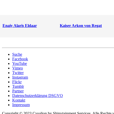
Enaiy Alaris Eldaar
Kaiser Arkon von Regat
Suche
Facebook
YouTube
Vimeo
Twitter
Instagram
Flickr
Tumblr
Partner
Datenschutzerklärung DSGVO
Kontakt
Impressum
Copyright © 2023 Cysalion by Shinytainment Services. Alle Rechte v