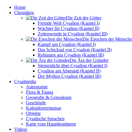
Home
Chroniken
Die Zeit der Götter
Fremde Welt Cysalion (Kapitel I)
Wächter für Cysalion (Kapitel II)
Zeitenwende in Cysalion (Kapitel III)
Die Epochen der Mensch
Kampf um Cysalion (Kapitel I)
Das Schicksal von Cysalion (Kapitel II)
Reliquien aus Cysalion (Kapitel III)
Die Ära der Gründer
Sternenlicht über Cysalion (Kapitel I)
Cysalion am Abgrund (Kapitel II)
Der Mythos Cysalion (Kapitel III)
Cysalipedia
Astronomie
Flora & Fauna
Geografie & Genealogie
Geschöpfe
Kalenderereignisse
Objekte
Cysalische Sprachen
Karte vom Hauptkontinent
Videos