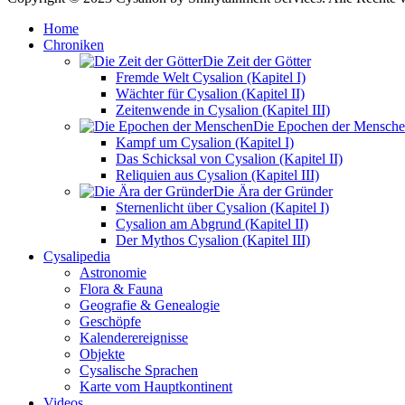
Home
Chroniken
Die Zeit der Götter
Fremde Welt Cysalion (Kapitel I)
Wächter für Cysalion (Kapitel II)
Zeitenwende in Cysalion (Kapitel III)
Die Epochen der Mensch
Kampf um Cysalion (Kapitel I)
Das Schicksal von Cysalion (Kapitel II)
Reliquien aus Cysalion (Kapitel III)
Die Ära der Gründer
Sternenlicht über Cysalion (Kapitel I)
Cysalion am Abgrund (Kapitel II)
Der Mythos Cysalion (Kapitel III)
Cysalipedia
Astronomie
Flora & Fauna
Geografie & Genealogie
Geschöpfe
Kalenderereignisse
Objekte
Cysalische Sprachen
Karte vom Hauptkontinent
Videos