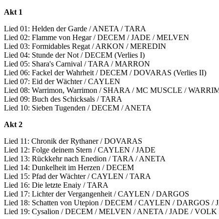
Akt 1
Lied 01: Helden der Garde / ANETA / TARA
Lied 02: Flamme von Hegar / DECEM / JADE / MELVEN
Lied 03: Formidables Regat / ARKON / MEREDIN
Lied 04: Stunde der Not / DECEM (Verlies I)
Lied 05: Shara's Carnival / TARA / MARRON
Lied 06: Fackel der Wahrheit / DECEM / DOVARAS (Verlies II)
Lied 07: Eid der Wächter / CAYLEN
Lied 08: Warrimon, Warrimon / SHARA / MC MUSCLE / WARR
Lied 09: Buch des Schicksals / TARA
Lied 10: Sieben Tugenden / DECEM / ANETA
Akt 2
Lied 11: Chronik der Rythaner / DOVARAS
Lied 12: Folge deinem Stern / CAYLEN / JADE
Lied 13: Rückkehr nach Enedion / TARA / ANETA
Lied 14: Dunkelheit im Herzen / DECEM
Lied 15: Pfad der Wächter / CAYLEN / TARA
Lied 16: Die letzte Enaiy / TARA
Lied 17: Lichter der Vergangenheit / CAYLEN / DARGOS
Lied 18: Schatten von Utepion / DECEM / CAYLEN / DARGOS 
Lied 19: Cysalion / DECEM / MELVEN / ANETA / JADE / VOLK