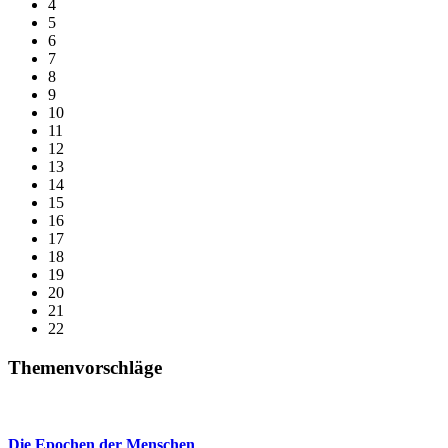
4
5
6
7
8
9
10
11
12
13
14
15
16
17
18
19
20
21
22
Themenvorschläge
Die Epochen der Menschen