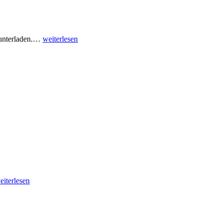
nterladen.
…
weiterlesen
eiterlesen