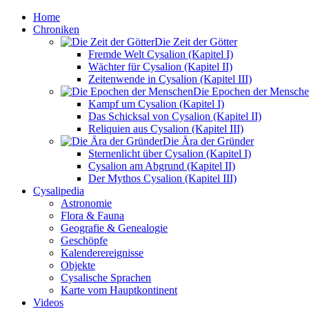
Home
Chroniken
Die Zeit der Götter
Fremde Welt Cysalion (Kapitel I)
Wächter für Cysalion (Kapitel II)
Zeitenwende in Cysalion (Kapitel III)
Die Epochen der Mensch
Kampf um Cysalion (Kapitel I)
Das Schicksal von Cysalion (Kapitel II)
Reliquien aus Cysalion (Kapitel III)
Die Ära der Gründer
Sternenlicht über Cysalion (Kapitel I)
Cysalion am Abgrund (Kapitel II)
Der Mythos Cysalion (Kapitel III)
Cysalipedia
Astronomie
Flora & Fauna
Geografie & Genealogie
Geschöpfe
Kalenderereignisse
Objekte
Cysalische Sprachen
Karte vom Hauptkontinent
Videos