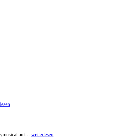
lesen
ymusical auf
…
weiterlesen