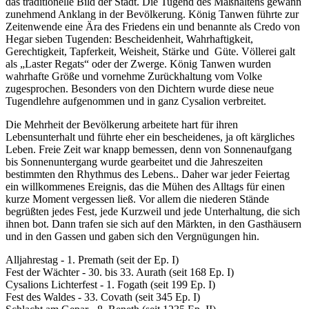
das traditionelle Bild der Stadt. Die Tugend des Maßhaltens gewann
zunehmend Anklang in der Bevölkerung. König Tanwen führte zur
Zeitenwende eine Ära des Friedens ein und benannte als Credo von
Hegar sieben Tugenden: Bescheidenheit, Wahrhaftigkeit,
Gerechtigkeit, Tapferkeit, Weisheit, Stärke und Güte. Völlerei galt
als „Laster Regats“ oder der Zwerge. König Tanwen wurden
wahrhafte Größe und vornehme Zurückhaltung vom Volke
zugesprochen. Besonders von den Dichtern wurde diese neue
Tugendlehre aufgenommen und in ganz Cysalion verbreitet.
Die Mehrheit der Bevölkerung arbeitete hart für ihren
Lebensunterhalt und führte eher ein bescheidenes, ja oft kärgliches
Leben. Freie Zeit war knapp bemessen, denn von Sonnenaufgang
bis Sonnenuntergang wurde gearbeitet und die Jahreszeiten
bestimmten den Rhythmus des Lebens.. Daher war jeder Feiertag
ein willkommenes Ereignis, das die Mühen des Alltags für einen
kurze Moment vergessen ließ. Vor allem die niederen Stände
begrüßten jedes Fest, jede Kurzweil und jede Unterhaltung, die sich
ihnen bot. Dann trafen sie sich auf den Märkten, in den Gasthäusern
und in den Gassen und gaben sich den Vergnügungen hin.
Alljahrestag - 1. Premath (seit der Ep. I)
Fest der Wächter - 30. bis 33. Aurath (seit 168 Ep. I)
Cysalions Lichterfest - 1. Fogath (seit 199 Ep. I)
Fest des Waldes - 33. Covath (seit 345 Ep. I)