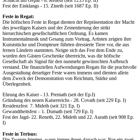
Schlacht am Gepar - 8. Reneth (seit 1235 Ep. II)
Fest der Einklangs - 15. Zineth (seit 1687 Ep. II)
Feste in Regat:
Die höfischen Feste in Regat dienten der Repräsentation der Macht
des jeweiligen Kaisers und der Zementierung der strikt
hierarchischen gesellschaftlichen Ordnung. Es kamen
Instrumentalmusik und Gesang zum Vortrag, Artisten zeigten ihre
Kunststücke und Dompteure führten dressierte Tiere vor, die aus
fernen Ländern stammten. Neigte sich das Fest dem Ende zu,
wurden den Gästen Geschenke überreicht, was die höfische
Gesellschaft als Signal für den nunmehr gewünschten Aufbruch
verstand. Die finanziellen Aufwendungen Regats für die prachtvolle
Ausgestaltung derartiger Feste waren immens und dienten allein
dem Zweck der Demonstration von Reichtum, Stärke und
Überlegenheit.
Ehrung des Kaiser - 13. Premath (seit der Ep.I)
Gründung des neuen Kaiserreichs - 28. Covath (seit 229 Ep. I)
Residenzfest 7. Mideth (seit 321 Ep. I)
Gewandtheitsfest – 1. Dumath (seit 729 Ep. I)
Fest der Jagd- 22. Reneth, 22. Mideth und 22. Aurath (seit 908 Ep.
I)
Feste in Terisus:
Die Zwerge feierten, wann immer ihnen danach war. Nur ein zwei