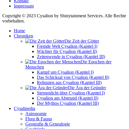
Kontakt
Impressum
Copyright © 2023 Cysalion by Shinytainment Services. Alle Rechte
vorbehalten.
Home
Chroniken
Die Zeit der Götter
Fremde Welt Cysalion (Kapitel I)
Wächter für Cysalion (Kapitel II)
Zeitenwende in Cysalion (Kapitel III)
Die Epochen der
Menschen
Kampf um Cysalion (Kapitel I)
Das Schicksal von Cysalion (Kapitel II)
Reliquien aus Cysalion (Kapitel III)
Die Ära der Gründer
Sternenlicht über Cysalion (Kapitel I)
Cysalion am Abgrund (Kapitel II)
Der Mythos Cysalion (Kapitel III)
Cysalipedia
Astronomie
Flora & Fauna
Geografie & Genealogie