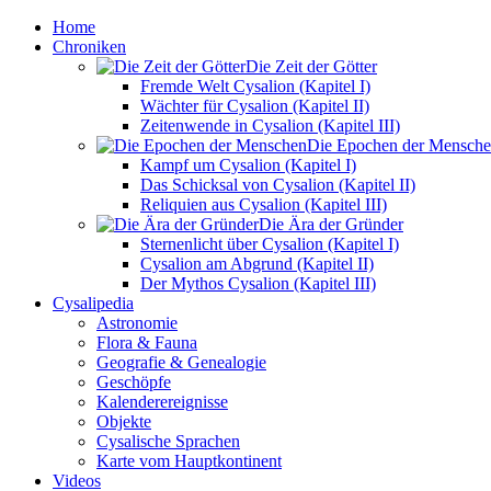
Home
Chroniken
Die Zeit der Götter
Fremde Welt Cysalion (Kapitel I)
Wächter für Cysalion (Kapitel II)
Zeitenwende in Cysalion (Kapitel III)
Die Epochen der Mensch
Kampf um Cysalion (Kapitel I)
Das Schicksal von Cysalion (Kapitel II)
Reliquien aus Cysalion (Kapitel III)
Die Ära der Gründer
Sternenlicht über Cysalion (Kapitel I)
Cysalion am Abgrund (Kapitel II)
Der Mythos Cysalion (Kapitel III)
Cysalipedia
Astronomie
Flora & Fauna
Geografie & Genealogie
Geschöpfe
Kalenderereignisse
Objekte
Cysalische Sprachen
Karte vom Hauptkontinent
Videos