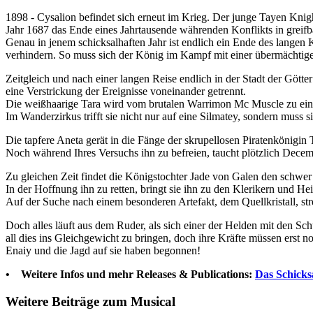
1898 - Cysalion befindet sich erneut im Krieg. Der junge Tayen Knigh
Jahr 1687 das Ende eines Jahrtausende währenden Konflikts in greifb
Genau in jenem schicksalhaften Jahr ist endlich ein Ende des langen K
verhindern. So muss sich der König im Kampf mit einer übermächtige
Zeitgleich und nach einer langen Reise endlich in der Stadt der G
eine Verstrickung der Ereignisse voneinander getrennt.
Die weißhaarige Tara wird vom brutalen Warrimon Mc Muscle zu einem
Im Wanderzirkus trifft sie nicht nur auf eine Silmatey, sondern muss
Die tapfere Aneta gerät in die Fänge der skrupellosen Piratenkönigin 
Noch während Ihres Versuchs ihn zu befreien, taucht plötzlich Decem
Zu gleichen Zeit findet die Königstochter Jade von Galen den schwer 
In der Hoffnung ihn zu retten, bringt sie ihn zu den Klerikern und Hei
Auf der Suche nach einem besonderen Artefakt, dem Quellkristall, st
Doch alles läuft aus dem Ruder, als sich einer der Helden mit den 
all dies ins Gleichgewicht zu bringen, doch ihre Kräfte müssen erst 
Enaiy und die Jagd auf sie haben begonnen!
• Weitere Infos und mehr Releases & Publications:
Das Schicks
Weitere Beiträge zum Musical