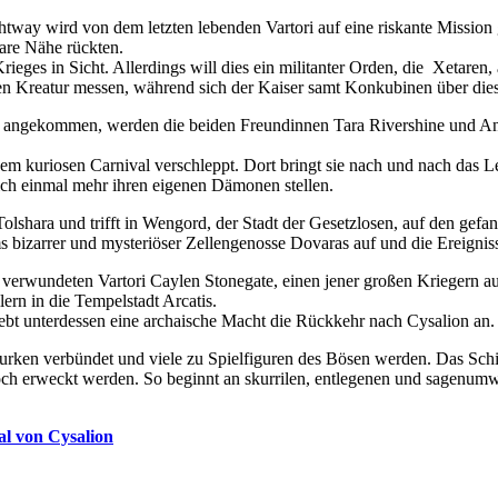
tway wird von dem letzten lebenden Vartori auf eine riskante Mission g
are Nähe rückten.
rieges in Sicht. Allerdings will dies ein militanter Orden, die Xetaren
n Kreatur messen, während sich der Kaiser samt Konkubinen über diese
ötter angekommen, werden die beiden Freundinnen Tara Rivershine und
 kuriosen Carnival verschleppt. Dort bringt sie nach und nach das Le
 sich einmal mehr ihren eigenen Dämonen stellen.
Tolshara und trifft in Wengord, der Stadt der Gesetzlosen, auf den gef
s bizarrer und mysteriöser Zellengenosse Dovaras auf und die Ereignis
verwundeten Vartori Caylen Stonegate, einen jener großen Kriegern aus
lern in die Tempelstadt Arcatis.
rebt unterdessen eine archaische Macht die Rückkehr nach Cysalion an.
Schurken verbündet und viele zu Spielfiguren des Bösen werden. Das Sc
noch erweckt werden. So beginnt an skurrilen, entlegenen und sagenumw
al von Cysalion