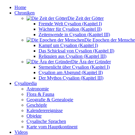
Home
Chroniken
Die Zeit der Götter
Fremde Welt Cysalion (Kapitel I)
Wächter für Cysalion (Kapitel II)
Zeitenwende in Cysalion (Kapitel III)
Die Epochen der Mensch
Kampf um Cysalion (Kapitel I)
Das Schicksal von Cysalion (Kapitel II)
Reliquien aus Cysalion (Kapitel III)
Die Ära der Gründer
Sternenlicht über Cysalion (Kapitel I)
Cysalion am Abgrund (Kapitel II)
Der Mythos Cysalion (Kapitel III)
Cysalipedia
Astronomie
Flora & Fauna
Geografie & Genealogie
Geschöpfe
Kalenderereignisse
Objekte
Cysalische Sprachen
Karte vom Hauptkontinent
Videos