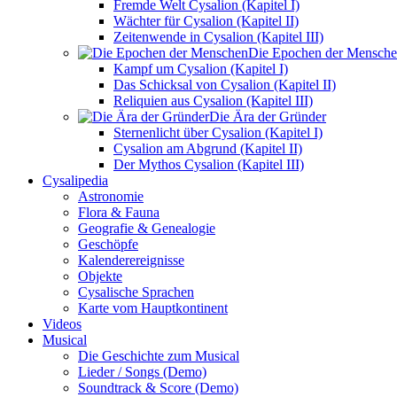
Fremde Welt Cysalion (Kapitel I)
Wächter für Cysalion (Kapitel II)
Zeitenwende in Cysalion (Kapitel III)
Die Epochen der Mensch
Kampf um Cysalion (Kapitel I)
Das Schicksal von Cysalion (Kapitel II)
Reliquien aus Cysalion (Kapitel III)
Die Ära der Gründer
Sternenlicht über Cysalion (Kapitel I)
Cysalion am Abgrund (Kapitel II)
Der Mythos Cysalion (Kapitel III)
Cysalipedia
Astronomie
Flora & Fauna
Geografie & Genealogie
Geschöpfe
Kalenderereignisse
Objekte
Cysalische Sprachen
Karte vom Hauptkontinent
Videos
Musical
Die Geschichte zum Musical
Lieder / Songs (Demo)
Soundtrack & Score (Demo)