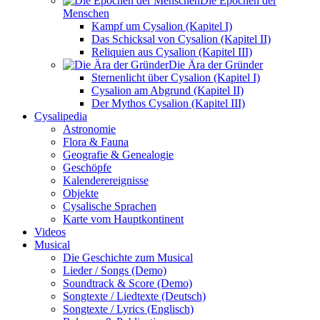
Die Epochen der
Menschen
Kampf um Cysalion (Kapitel I)
Das Schicksal von Cysalion (Kapitel II)
Reliquien aus Cysalion (Kapitel III)
Die Ära der Gründer
Sternenlicht über Cysalion (Kapitel I)
Cysalion am Abgrund (Kapitel II)
Der Mythos Cysalion (Kapitel III)
Cysalipedia
Astronomie
Flora & Fauna
Geografie & Genealogie
Geschöpfe
Kalenderereignisse
Objekte
Cysalische Sprachen
Karte vom Hauptkontinent
Videos
Musical
Die Geschichte zum Musical
Lieder / Songs (Demo)
Soundtrack & Score (Demo)
Songtexte / Liedtexte (Deutsch)
Songtexte / Lyrics (Englisch)