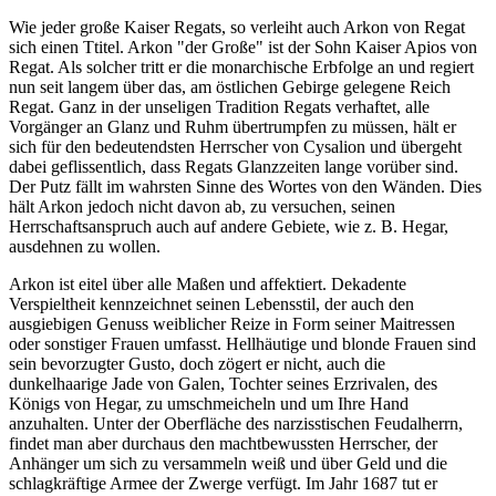
Wie jeder große Kaiser Regats, so verleiht auch Arkon von Regat
sich einen Ttitel. Arkon "der Große" ist der Sohn Kaiser Apios von
Regat. Als solcher tritt er die monarchische Erbfolge an und regiert
nun seit langem über das, am östlichen Gebirge gelegene Reich
Regat. Ganz in der unseligen Tradition Regats verhaftet, alle
Vorgänger an Glanz und Ruhm übertrumpfen zu müssen, hält er
sich für den bedeutendsten Herrscher von Cysalion und übergeht
dabei geflissentlich, dass Regats Glanzzeiten lange vorüber sind.
Der Putz fällt im wahrsten Sinne des Wortes von den Wänden. Dies
hält Arkon jedoch nicht davon ab, zu versuchen, seinen
Herrschaftsanspruch auch auf andere Gebiete, wie z. B. Hegar,
ausdehnen zu wollen.
Arkon ist eitel über alle Maßen und affektiert. Dekadente
Verspieltheit kennzeichnet seinen Lebensstil, der auch den
ausgiebigen Genuss weiblicher Reize in Form seiner Maitressen
oder sonstiger Frauen umfasst. Hellhäutige und blonde Frauen sind
sein bevorzugter Gusto, doch zögert er nicht, auch die
dunkelhaarige Jade von Galen, Tochter seines Erzrivalen, des
Königs von Hegar, zu umschmeicheln und um Ihre Hand
anzuhalten. Unter der Oberfläche des narzisstischen Feudalherrn,
findet man aber durchaus den machtbewussten Herrscher, der
Anhänger um sich zu versammeln weiß und über Geld und die
schlagkräftige Armee der Zwerge verfügt. Im Jahr 1687 tut er