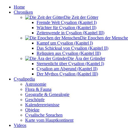
Home
Chroniken
Die Zeit der Götter
Fremde Welt Cysalion (Kapitel I)
Wächter für Cysalion (Kapitel II)
Zeitenwende in Cysalion (Kapitel III)
Die Epochen der Mensch
Kampf um Cysalion (Kapitel I)
Das Schicksal von Cysalion (Kapitel II)
Reliquien aus Cysalion (Kapitel III)
Die Ära der Gründer
Sternenlicht über Cysalion (Kapitel I)
Cysalion am Abgrund (Kapitel II)
Der Mythos Cysalion (Kapitel III)
Cysalipedia
Astronomie
Flora & Fauna
Geografie & Genealogie
Geschöpfe
Kalenderereignisse
Objekte
Cysalische Sprachen
Karte vom Hauptkontinent
Videos