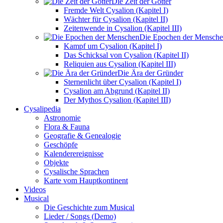
Die Zeit der Götter
Fremde Welt Cysalion (Kapitel I)
Wächter für Cysalion (Kapitel II)
Zeitenwende in Cysalion (Kapitel III)
Die Epochen der Mensch
Kampf um Cysalion (Kapitel I)
Das Schicksal von Cysalion (Kapitel II)
Reliquien aus Cysalion (Kapitel III)
Die Ära der Gründer
Sternenlicht über Cysalion (Kapitel I)
Cysalion am Abgrund (Kapitel II)
Der Mythos Cysalion (Kapitel III)
Cysalipedia
Astronomie
Flora & Fauna
Geografie & Genealogie
Geschöpfe
Kalenderereignisse
Objekte
Cysalische Sprachen
Karte vom Hauptkontinent
Videos
Musical
Die Geschichte zum Musical
Lieder / Songs (Demo)