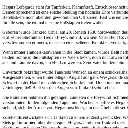
Hegars Leibgarde steht für Tapferkeit, Kampfkraft, Entschlossenheit
Dementsprechend ist eine solche Stellung mit höchster Ehre verbund
Befehlskette noch über den gewöhnlichen Offizieren. Fast wie ein Gene
für alle sein, die einmal in seine Fußstapfen treten wollen.
Geboren wurde Tankred Coval am 20. Reneth 1636 nordwestlich des
Hof seiner Stiefmutter Tredan Freywind auf, wo sein Vater Belit Cova
verschwommen erinnern, da sie an einer seltenen Krankheit verstarb,
Wann immer Handelskarawanen in die Stadt kamen, wurde Belit herbeig
beiden Söhne in die Fußstapfen des Vaters treten, doch nur Edwan fol
aus und träumte davon, ein Held zu werden. Sein Vater hinderte ihn l
Unverhofft bekräftigt wurde Tankreds Wunsch an einem schicksalshaft
Ausgestoßenen, einen hinterhältigen Angriff auf ganz Wesgarlande st
Schwert in der Hand mit zahlreichen Schurken auf. Doch in einer un
verteidigen, ließ Belit vor den Augen von Tankred sein Leben.
Die Plünderer nahmen ihn gefangen, zündeten die Freywind-Schmiede 
verstummten. In den folgenden Tagen und Wochen schaffte es Hegars G
stehend, sich der Armee von Hegar anschloss, um das Übel in dieser
Zusehends entwickelte sich Tankred zu einem äußerst geschickten Waf
Stets gut informiert über die Gegner Hegars, fand man Tankred meist 
Westwore im tiefsten Winter erfolgreich an. Seine Entschlossenhei