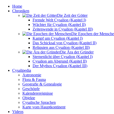
Home
Chroniken
Die Zeit der Götter
Fremde Welt Cysalion (Kapitel I)
Wächter für Cysalion (Kapitel II)
Zeitenwende in Cysalion (Kapitel III)
Die Epochen der Mensch
Kampf um Cysalion (Kapitel I)
Das Schicksal von Cysalion (Kapitel II)
Reliquien aus Cysalion (Kapitel III)
Die Ära der Gründer
Sternenlicht über Cysalion (Kapitel I)
Cysalion am Abgrund (Kapitel II)
Der Mythos Cysalion (Kapitel III)
Cysalipedia
Astronomie
Flora & Fauna
Geografie & Genealogie
Geschöpfe
Kalenderereignisse
Objekte
Cysalische Sprachen
Karte vom Hauptkontinent
Videos