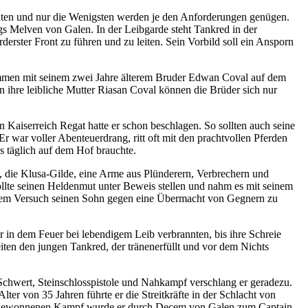
ldaten und nur die Wenigsten werden je den Anforderungen genügen.
s Melven von Galen. In der Leibgarde steht Tankred in der
derster Front zu führen und zu leiten. Sein Vorbild soll ein Ansporn
mmen mit seinem zwei Jahre älterem Bruder Edwan Coval auf dem
n ihre leibliche Mutter Riasan Coval können die Brüder sich nur
Kaiserreich Regat hatte er schon beschlagen. So sollten auch seine
 war voller Abenteuerdrang, ritt oft mit den prachtvollen Pferden
s täglich auf dem Hof brauchte.
, die Klusa-Gilde, eine Arme aus Plünderern, Verbrechern und
ollte seinen Heldenmut unter Beweis stellen und nahm es mit seinem
ei dem Versuch seinen Sohn gegen eine Übermacht von Gegnern zu
 in dem Feuer bei lebendigem Leib verbrannten, bis ihre Schreie
ten den jungen Tankred, der tränenerfüllt und vor dem Nichts
Schwert, Steinschlosspistole und Nahkampf verschlang er geradezu.
er von 35 Jahren führte er die Streitkräfte in der Schlacht von
dem gewonnenen Kampf wurde er durch Decem von Galen zum Captain