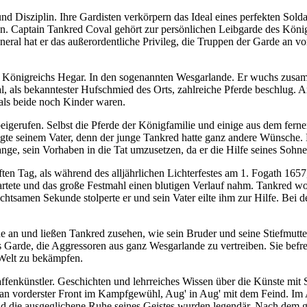
 und Disziplin. Ihre Gardisten verkörpern das Ideal eines perfekten So
en. Captain Tankred Coval gehört zur persönlichen Leibgarde des König
ral hat er das außerordentliche Privileg, die Truppen der Garde an vor
 Königreichs Hegar. In den sogenannten Wesgarlande. Er wuchs zusa
l, als bekanntester Hufschmied des Orts, zahlreiche Pferde beschlug. A
 als beide noch Kinder waren.
erufen. Selbst die Pferde der Königfamilie und einige aus dem fernen 
gte seinem Vater, denn der junge Tankred hatte ganz andere Wünsche. Er
ange, sein Vorhaben in die Tat umzusetzen, da er die Hilfe seines Sohne
en Tag, als während des alljährlichen Lichterfestes am 1. Fogath 1657
artete und das große Festmahl einen blutigen Verlauf nahm. Tankred w
achtsamen Sekunde stolperte er und sein Vater eilte ihm zur Hilfe. B
an und ließen Tankred zusehen, wie sein Bruder und seine Stiefmutter
arde, die Aggressoren aus ganz Wesgarlande zu vertreiben. Sie befrei
 Welt zu bekämpfen.
fenkünstler. Geschichten und lehrreiches Wissen über die Künste mit 
an vorderster Front im Kampfgewühl, Aug' in Aug' mit dem Feind. Im Alt
t und die ausgeglichene Ruhe seines Geistes wurden legendär. Nach 