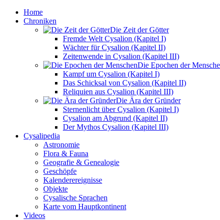
Home
Chroniken
Die Zeit der Götter
Fremde Welt Cysalion (Kapitel I)
Wächter für Cysalion (Kapitel II)
Zeitenwende in Cysalion (Kapitel III)
Die Epochen der Mensch
Kampf um Cysalion (Kapitel I)
Das Schicksal von Cysalion (Kapitel II)
Reliquien aus Cysalion (Kapitel III)
Die Ära der Gründer
Sternenlicht über Cysalion (Kapitel I)
Cysalion am Abgrund (Kapitel II)
Der Mythos Cysalion (Kapitel III)
Cysalipedia
Astronomie
Flora & Fauna
Geografie & Genealogie
Geschöpfe
Kalenderereignisse
Objekte
Cysalische Sprachen
Karte vom Hauptkontinent
Videos