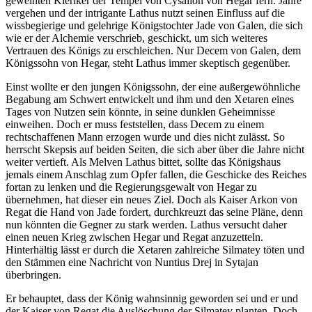
geweihten Kleriker der Tempel von Cysalion von Hegar fern. Jahre
vergehen und der intrigante Lathus nutzt seinen Einfluss auf die
wissbegierige und gelehrige Königstochter Jade von Galen, die sich
wie er der Alchemie verschrieb, geschickt, um sich weiteres
Vertrauen des Königs zu erschleichen. Nur Decem von Galen, dem
Königssohn von Hegar, steht Lathus immer skeptisch gegenüber.
Einst wollte er den jungen Königssohn, der eine außergewöhnliche
Begabung am Schwert entwickelt und ihm und den Xetaren eines
Tages von Nutzen sein könnte, in seine dunklen Geheimnisse
einweihen. Doch er muss feststellen, dass Decem zu einem
rechtschaffenen Mann erzogen wurde und dies nicht zulässt. So
herrscht Skepsis auf beiden Seiten, die sich aber über die Jahre nicht
weiter vertieft. Als Melven Lathus bittet, sollte das Königshaus
jemals einem Anschlag zum Opfer fallen, die Geschicke des Reiches
fortan zu lenken und die Regierungsgewalt von Hegar zu
übernehmen, hat dieser ein neues Ziel. Doch als Kaiser Arkon von
Regat die Hand von Jade fordert, durchkreuzt das seine Pläne, denn
nun könnten die Gegner zu stark werden. Lathus versucht daher
einen neuen Krieg zwischen Hegar und Regat anzuzetteln.
Hinterhältig lässt er durch die Xetaren zahlreiche Silmatey töten und
den Stämmen eine Nachricht von Nuntius Drej in Sytajan
überbringen.
Er behauptet, dass der König wahnsinnig geworden sei und er und
der Kaiser von Regat die Auslöschung der Silmatey planten. Doch