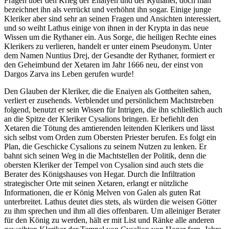
Fragen über den Krieg der Enaiyen und der Rythaner, doch man
bezeichnet ihn als verrückt und verhöhnt ihn sogar. Einige junge
Kleriker aber sind sehr an seinen Fragen und Ansichten interessiert,
und so weiht Lathus einige von ihnen in der Krypta in das neue
Wissen um die Rythaner ein. Aus Sorge, die heiligen Rechte eines
Klerikers zu verlieren, handelt er unter einem Pseudonym. Unter
dem Namen Nuntius Drej, der Gesandte der Rythaner, formiert er
den Geheimbund der Xetaren im Jahr 1666 neu, der einst von
Dargos Zarva ins Leben gerufen wurde!
Den Glauben der Kleriker, die die Enaiyen als Gottheiten sahen,
verliert er zusehends. Verblendet und persönlichem Machtstreben
folgend, benutzt er sein Wissen für Intrigen, die ihn schließlich auch
an die Spitze der Kleriker Cysalions bringen. Er befiehlt den
Xetaren die Tötung des amtierenden leitenden Klerikers und lässt
sich selbst vom Orden zum Obersten Priester berufen. Es folgt ein
Plan, die Geschicke Cysalions zu seinem Nutzen zu lenken. Er
bahnt sich seinen Weg in die Machtstellen der Politik, denn die
obersten Kleriker der Tempel von Cysalion sind auch stets die
Berater des Königshauses von Hegar. Durch die Infiltration
strategischer Orte mit seinen Xetaren, erlangt er nützliche
Informationen, die er König Melven von Galen als guten Rat
unterbreitet. Lathus deutet dies stets, als würden die weisen Götter
zu ihm sprechen und ihm all dies offenbaren. Um alleiniger Berater
für den König zu werden, hält er mit List und Ränke alle anderen