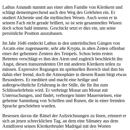
Lathus Amatath stammt aus einer alten Familie von Klerikern und
schlägt dementsprechend auch den Weg des Gelehrten ein. Er
studiert Alchemie und die mythischen Wesen. Auch wenn er in
seinem Fach nicht gerade brilliert, so ist sein gesammeltes Wissen
doch schon bald immens. Geschickt setzt er dies ein, um seine
persönliche Position auszubauen.
Im Jahr 1646 entdeckt Lathus in den unterirdischen Gängen von
Arcatis eine zugemauerte, sehr alte Krypta, in alten Zeiten offenbar
eines der geheimen Zentren des Tempels. Schon beim ersten
Betreten verschlägt es ihm den Atem und zugleich beschleicht ihn
Angst, diesen transzendenten Ort mit anderen Klerikern teilen zu
müssen. Expressive Regungen im spirituellen Bereich sind ihm bis
dahin eher fremd, doch die Atmosphäre in diesem Raum birgt etwas
Besonderes. Er meditiert und macht eine heilige und
außergewöhnliche Erfahrung in der Stille, die für ihn zum
Schlüsselerlebnis wird. Er verbringt Monat um Monat mit
Untersuchungen, und findet, verborgen hinter Mauersteinen, eine
geheime Sammlung von Schriften und Runen, die in einer fremden
Sprache geschrieben wurden.
Besessen davon die Rätsel der Aufzeichnungen zu lösen, erinnert er
sich an jenen schrecklichen Tag, an dem eine Silmatey aus dem
Amidforest seinen Klerikerbruder Madrigal mit den Worten