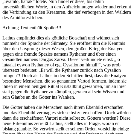
„uvamlo, hatrak“ tötete. Nun findet er diese, bis dahin
unverständlichen Worte, in den Aufzeichnungen wieder und erkennt
die Verbindung zu den Kreaturen, die tief verborgen in den Wäldern
des Amidforest leben.
Achtung Text enthält Spoiler!!!
Lathus empfindet dies als göttliche Botschaft und widmet sich
nunmehr der Sprache der Silmatey. Sie eröffnet ihm die Kenntnis
über den Ursprung dieser Wesen, den großen Krieg der Enaiyen
gegen eine fremde Spezies namens Rythaner und über einen
Gesandten namens Dargos Zarva. Dieser verkündete einst: „lo
lutaalat eywon Rythaney ol ega Cysalionon himali!", was grob
übersetzt bedeutet: „Er will die Rythaner zurück nach Cysalion
bringen“! Doch als Lathus in den Schriften liest, dass die Enaiyen
besondere Menschen, die so genannten Vartori formten, indem sie
ihnen in einem heiligen Ritual Kristallblut gewährten, um an ihrer
statt gegen die Rythaner zu kämpfen, geraten all sein Wissen und
sein Glaube an die Götter ins Wanken.
Die Götter haben die Menschen nach ihrem Ebenbild erschaffen
und das Ebenbild vermag es sich selbst zu erschaffen. Doch würden
dann die erschaffenen Vartori nicht selbst zu Göttern werden? Diese
neue Erkenntnis zerreißt Lathus, stellt alles in Frage, woran er
bislang glaubte. So verwirrt stellt er seinem Orden vorsichtig einige