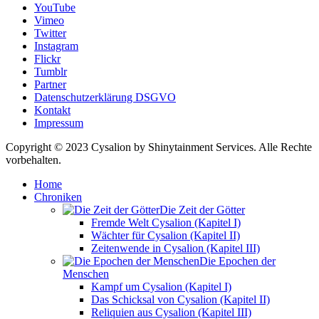
YouTube
Vimeo
Twitter
Instagram
Flickr
Tumblr
Partner
Datenschutzerklärung DSGVO
Kontakt
Impressum
Copyright © 2023 Cysalion by Shinytainment Services. Alle Rechte
vorbehalten.
Home
Chroniken
Die Zeit der Götter
Fremde Welt Cysalion (Kapitel I)
Wächter für Cysalion (Kapitel II)
Zeitenwende in Cysalion (Kapitel III)
Die Epochen der
Menschen
Kampf um Cysalion (Kapitel I)
Das Schicksal von Cysalion (Kapitel II)
Reliquien aus Cysalion (Kapitel III)