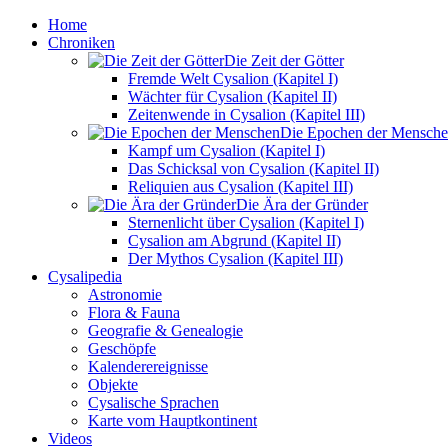
Home
Chroniken
Die Zeit der Götter
Fremde Welt Cysalion (Kapitel I)
Wächter für Cysalion (Kapitel II)
Zeitenwende in Cysalion (Kapitel III)
Die Epochen der Mensch
Kampf um Cysalion (Kapitel I)
Das Schicksal von Cysalion (Kapitel II)
Reliquien aus Cysalion (Kapitel III)
Die Ära der Gründer
Sternenlicht über Cysalion (Kapitel I)
Cysalion am Abgrund (Kapitel II)
Der Mythos Cysalion (Kapitel III)
Cysalipedia
Astronomie
Flora & Fauna
Geografie & Genealogie
Geschöpfe
Kalenderereignisse
Objekte
Cysalische Sprachen
Karte vom Hauptkontinent
Videos