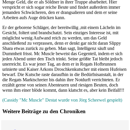
Menge Geld, die er als Söldner in ihrer Truppe abarbeitet. Hier
verspricht er sich sogar reiche Beute und findet außerdem immer
jemanden Schwächeren, den er drangsalieren und dem er seine
Arbeiten aufs Auge drücken kann.
Er der geborene Schläger, der bereitwillig ,mit einem Lächeln im
Gesicht, foltert und brandschatzt. Sein einziges Interesse ist, mit
möglichst wenig Aufwand reich zu werden, um das Geld
anschließend zu verprassen, denn er denkt gar nicht daran Slippy
Shara etwas zurück zu geben. Man sagt, Intelligenz säuft und
Dummheit frisst. Mc Muscle beweist das Gegenteil, indem er sich
jeden Abend unter den Tisch trinkt. Seine größte Tat bleibt jedoch
unerreicht. Es war jener Tag, an dem er in Regats Hofbrunnen
urinierte und Kaiser Arkons Droschkenkutscher mit einem Hufeisen
bewarf. Die Kutsche raste daraufhin in die Bedürfnisanstalt, in der
die Regats Marktschreier bis dahin ihre Notdurft verrichteten. Er
erzählt gerne von seinen Abenteuern und riesigen Beuten, doch
wenn ihm einer blöde kommt, dann klatscht es, aber kein Beifall!!!
(Cassidy "Mc Muscle" Destat wurde von Jörg Scheewel gespielt)
Weitere Beiträge zu den Chroniken