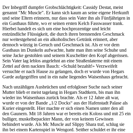
Der Inbegriff dumpfer Grobschlächtigkeit: Cassidy Destat, meist
genannt "Mc Muscle". Er kann sich kaum an seine eigene Herkunft
und seine Eltern erinnern, nur dass sein Vater ihn als Fünfjährigen in
ein Gasthaus führte, wo er seinen ersten Kelch Fasswasser trank.
Hierbei handelt es sich um eine hochprozentige und leicht
entzündliche Flüssigkeit, die durch ihren brennenden Geschmack
nur weitestgehend an ein alkoholisches Getränk erinnert, aber
dennoch würzig in Geruch und Geschmack ist. Als er vor dem
Gasthaus im Dunkeln aufwachte, hatte man ihm seine Schuhe und
seine Jacke gestohlen und seinem Kuscheltier den Kopf abgerissen.
Sein Vater lag leblos angelehnt an eine Straßenlaterne mit einem
Zettel auf dem nackten Bauch: «Schuld bezahlt!» Verzweifelt
versuchte er nach Hause zu gelangen, doch er wurde von Hegars
Garde aufgegriffen und in ein nahe liegendes Waisenhaus gebracht.
Nach unzähligen Ausbrüchen und erfolgloser Suche nach seiner
Mutter blieb er meist tagelang in Hegars Stadtkern, bis man ihn
wieder ins Waisenhaus zurück brachte. Als er 12 Jahre alt war,
wurde er von der Bande „1/2 Docks“ aus der Hafenstadt Palase als
Kurier eingestellt. Hier machte er sich einen Namen unter den all
den Gaunern. Mit 18 Jahren war er bereits ein Koloss und mit 25 ein
bulliger, muskelbepackter Mann, der von keinem Gewissen
behindert wurde. Als Mc Muscle auf Slippy Shara traf, schlug sie
ihn bei einem Kartenspiel in Wengord. Seither schuldet er ihr eine