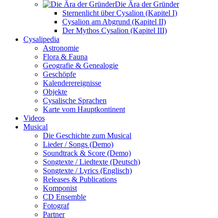
Die Ära der Gründer
Sternenlicht über Cysalion (Kapitel I)
Cysalion am Abgrund (Kapitel II)
Der Mythos Cysalion (Kapitel III)
Cysalipedia
Astronomie
Flora & Fauna
Geografie & Genealogie
Geschöpfe
Kalenderereignisse
Objekte
Cysalische Sprachen
Karte vom Hauptkontinent
Videos
Musical
Die Geschichte zum Musical
Lieder / Songs (Demo)
Soundtrack & Score (Demo)
Songtexte / Liedtexte (Deutsch)
Songtexte / Lyrics (Englisch)
Releases & Publications
Komponist
CD Ensemble
Fotograf
Partner