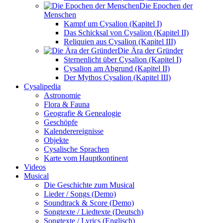
Die Epochen der
Menschen
Kampf um Cysalion (Kapitel I)
Das Schicksal von Cysalion (Kapitel II)
Reliquien aus Cysalion (Kapitel III)
Die Ära der Gründer
Sternenlicht über Cysalion (Kapitel I)
Cysalion am Abgrund (Kapitel II)
Der Mythos Cysalion (Kapitel III)
Cysalipedia
Astronomie
Flora & Fauna
Geografie & Genealogie
Geschöpfe
Kalenderereignisse
Objekte
Cysalische Sprachen
Karte vom Hauptkontinent
Videos
Musical
Die Geschichte zum Musical
Lieder / Songs (Demo)
Soundtrack & Score (Demo)
Songtexte / Liedtexte (Deutsch)
Songtexte / Lyrics (Englisch)