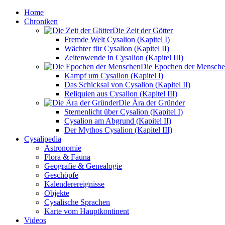
Home
Chroniken
Die Zeit der Götter
Fremde Welt Cysalion (Kapitel I)
Wächter für Cysalion (Kapitel II)
Zeitenwende in Cysalion (Kapitel III)
Die Epochen der Mensch
Kampf um Cysalion (Kapitel I)
Das Schicksal von Cysalion (Kapitel II)
Reliquien aus Cysalion (Kapitel III)
Die Ära der Gründer
Sternenlicht über Cysalion (Kapitel I)
Cysalion am Abgrund (Kapitel II)
Der Mythos Cysalion (Kapitel III)
Cysalipedia
Astronomie
Flora & Fauna
Geografie & Genealogie
Geschöpfe
Kalenderereignisse
Objekte
Cysalische Sprachen
Karte vom Hauptkontinent
Videos