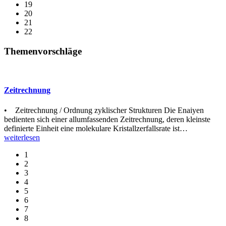
19
20
21
22
Themenvorschläge
Zeitrechnung
• Zeitrechnung / Ordnung zyklischer Strukturen Die Enaiyen
bedienten sich einer allumfassenden Zeitrechnung, deren kleinste
definierte Einheit eine molekulare Kristallzerfallsrate ist
…
weiterlesen
1
2
3
4
5
6
7
8