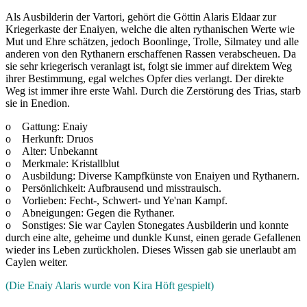
Als Ausbilderin der Vartori, gehört die Göttin Alaris Eldaar zur
Kriegerkaste der Enaiyen, welche die alten rythanischen Werte wie
Mut und Ehre schätzen, jedoch Boonlinge, Trolle, Silmatey und alle
anderen von den Rythanern erschaffenen Rassen verabscheuen. Da
sie sehr kriegerisch veranlagt ist, folgt sie immer auf direktem Weg
ihrer Bestimmung, egal welches Opfer dies verlangt. Der direkte
Weg ist immer ihre erste Wahl. Durch die Zerstörung des Trias, starb
sie in Enedion.
o Gattung: Enaiy
o Herkunft: Druos
o Alter: Unbekannt
o Merkmale: Kristallblut
o Ausbildung: Diverse Kampfkünste von Enaiyen und Rythanern.
o Persönlichkeit: Aufbrausend und misstrauisch.
o Vorlieben: Fecht-, Schwert- und Ye'nan Kampf.
o Abneigungen: Gegen die Rythaner.
o Sonstiges: Sie war Caylen Stonegates Ausbilderin und konnte
durch eine alte, geheime und dunkle Kunst, einen gerade Gefallenen
wieder ins Leben zurückholen. Dieses Wissen gab sie unerlaubt am
Caylen weiter.
(Die Enaiy Alaris wurde von Kira Höft gespielt)