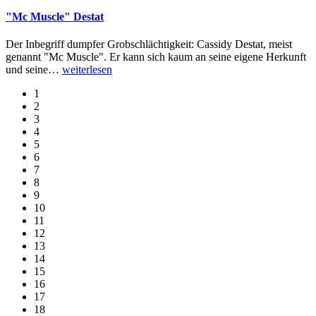
"Mc Muscle" Destat
Der Inbegriff dumpfer Grobschlächtigkeit: Cassidy Destat, meist
genannt "Mc Muscle". Er kann sich kaum an seine eigene Herkunft
und seine
…
weiterlesen
1
2
3
4
5
6
7
8
9
10
11
12
13
14
15
16
17
18