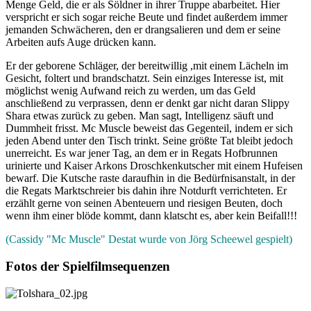
Menge Geld, die er als Söldner in ihrer Truppe abarbeitet. Hier
verspricht er sich sogar reiche Beute und findet außerdem immer
jemanden Schwächeren, den er drangsalieren und dem er seine
Arbeiten aufs Auge drücken kann.
Er der geborene Schläger, der bereitwillig ,mit einem Lächeln im
Gesicht, foltert und brandschatzt. Sein einziges Interesse ist, mit
möglichst wenig Aufwand reich zu werden, um das Geld
anschließend zu verprassen, denn er denkt gar nicht daran Slippy
Shara etwas zurück zu geben. Man sagt, Intelligenz säuft und
Dummheit frisst. Mc Muscle beweist das Gegenteil, indem er sich
jeden Abend unter den Tisch trinkt. Seine größte Tat bleibt jedoch
unerreicht. Es war jener Tag, an dem er in Regats Hofbrunnen
urinierte und Kaiser Arkons Droschkenkutscher mit einem Hufeisen
bewarf. Die Kutsche raste daraufhin in die Bedürfnisanstalt, in der
die Regats Marktschreier bis dahin ihre Notdurft verrichteten. Er
erzählt gerne von seinen Abenteuern und riesigen Beuten, doch
wenn ihm einer blöde kommt, dann klatscht es, aber kein Beifall!!!
(Cassidy "Mc Muscle" Destat wurde von Jörg Scheewel gespielt)
Fotos der Spielfilmsequenzen