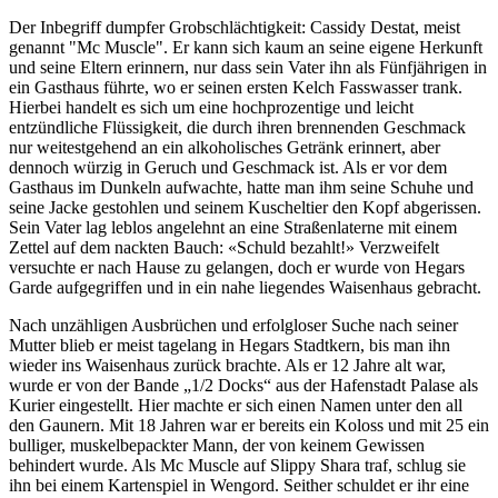
Der Inbegriff dumpfer Grobschlächtigkeit: Cassidy Destat, meist
genannt "Mc Muscle". Er kann sich kaum an seine eigene Herkunft
und seine Eltern erinnern, nur dass sein Vater ihn als Fünfjährigen in
ein Gasthaus führte, wo er seinen ersten Kelch Fasswasser trank.
Hierbei handelt es sich um eine hochprozentige und leicht
entzündliche Flüssigkeit, die durch ihren brennenden Geschmack
nur weitestgehend an ein alkoholisches Getränk erinnert, aber
dennoch würzig in Geruch und Geschmack ist. Als er vor dem
Gasthaus im Dunkeln aufwachte, hatte man ihm seine Schuhe und
seine Jacke gestohlen und seinem Kuscheltier den Kopf abgerissen.
Sein Vater lag leblos angelehnt an eine Straßenlaterne mit einem
Zettel auf dem nackten Bauch: «Schuld bezahlt!» Verzweifelt
versuchte er nach Hause zu gelangen, doch er wurde von Hegars
Garde aufgegriffen und in ein nahe liegendes Waisenhaus gebracht.
Nach unzähligen Ausbrüchen und erfolgloser Suche nach seiner
Mutter blieb er meist tagelang in Hegars Stadtkern, bis man ihn
wieder ins Waisenhaus zurück brachte. Als er 12 Jahre alt war,
wurde er von der Bande „1/2 Docks“ aus der Hafenstadt Palase als
Kurier eingestellt. Hier machte er sich einen Namen unter den all
den Gaunern. Mit 18 Jahren war er bereits ein Koloss und mit 25 ein
bulliger, muskelbepackter Mann, der von keinem Gewissen
behindert wurde. Als Mc Muscle auf Slippy Shara traf, schlug sie
ihn bei einem Kartenspiel in Wengord. Seither schuldet er ihr eine