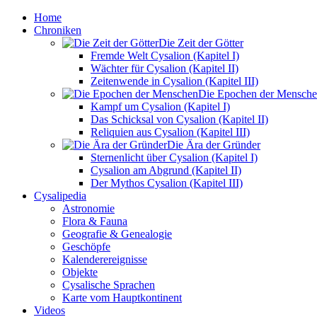
Home
Chroniken
Die Zeit der Götter
Fremde Welt Cysalion (Kapitel I)
Wächter für Cysalion (Kapitel II)
Zeitenwende in Cysalion (Kapitel III)
Die Epochen der Mensch
Kampf um Cysalion (Kapitel I)
Das Schicksal von Cysalion (Kapitel II)
Reliquien aus Cysalion (Kapitel III)
Die Ära der Gründer
Sternenlicht über Cysalion (Kapitel I)
Cysalion am Abgrund (Kapitel II)
Der Mythos Cysalion (Kapitel III)
Cysalipedia
Astronomie
Flora & Fauna
Geografie & Genealogie
Geschöpfe
Kalenderereignisse
Objekte
Cysalische Sprachen
Karte vom Hauptkontinent
Videos