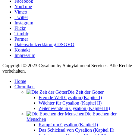
Facebook
YouTube
Vimeo
Twitter
Instagram
Flickr
Tumblr
Partner
Datenschutzerklärung DSGVO
Kontakt
Impressum
Copyright © 2023 Cysalion by Shinytainment Services. Alle Rechte
vorbehalten.
Home
Chroniken
Die Zeit der Götter
Fremde Welt Cysalion (Kapitel I)
Wächter für Cysalion (Kapitel II)
Zeitenwende in Cysalion (Kapitel III)
Die Epochen der
Menschen
Kampf um Cysalion (Kapitel I)
Das Schicksal von Cysalion (Kapitel II)