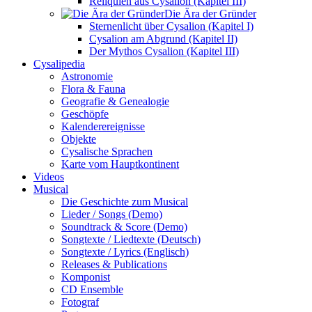
Reliquien aus Cysalion (Kapitel III)
Die Ära der Gründer
Sternenlicht über Cysalion (Kapitel I)
Cysalion am Abgrund (Kapitel II)
Der Mythos Cysalion (Kapitel III)
Cysalipedia
Astronomie
Flora & Fauna
Geografie & Genealogie
Geschöpfe
Kalenderereignisse
Objekte
Cysalische Sprachen
Karte vom Hauptkontinent
Videos
Musical
Die Geschichte zum Musical
Lieder / Songs (Demo)
Soundtrack & Score (Demo)
Songtexte / Liedtexte (Deutsch)
Songtexte / Lyrics (Englisch)
Releases & Publications
Komponist
CD Ensemble
Fotograf