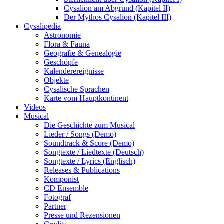
Cysalion am Abgrund (Kapitel II)
Der Mythos Cysalion (Kapitel III)
Cysalipedia
Astronomie
Flora & Fauna
Geografie & Genealogie
Geschöpfe
Kalenderereignisse
Objekte
Cysalische Sprachen
Karte vom Hauptkontinent
Videos
Musical
Die Geschichte zum Musical
Lieder / Songs (Demo)
Soundtrack & Score (Demo)
Songtexte / Liedtexte (Deutsch)
Songtexte / Lyrics (Englisch)
Releases & Publications
Komponist
CD Ensemble
Fotograf
Partner
Presse und Rezensionen