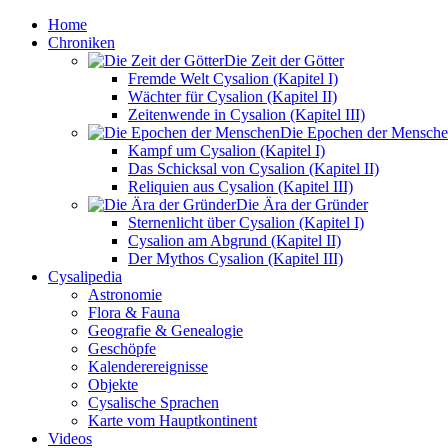
Home
Chroniken
Die Zeit der Götter
Fremde Welt Cysalion (Kapitel I)
Wächter für Cysalion (Kapitel II)
Zeitenwende in Cysalion (Kapitel III)
Die Epochen der Mensch
Kampf um Cysalion (Kapitel I)
Das Schicksal von Cysalion (Kapitel II)
Reliquien aus Cysalion (Kapitel III)
Die Ära der Gründer
Sternenlicht über Cysalion (Kapitel I)
Cysalion am Abgrund (Kapitel II)
Der Mythos Cysalion (Kapitel III)
Cysalipedia
Astronomie
Flora & Fauna
Geografie & Genealogie
Geschöpfe
Kalenderereignisse
Objekte
Cysalische Sprachen
Karte vom Hauptkontinent
Videos