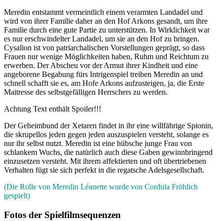
Meredin entstammt vermeintlich einem verarmten Landadel und
wird von ihrer Familie daher an den Hof Arkons gesandt, um ihre
Familie durch eine gute Partie zu unterstützen. In Wirklichkeit war
es nur erschwindelter Landadel, um sie an den Hof zu bringen.
Cysalion ist von patriarchalischen Vorstellungen geprägt, so dass
Frauen nur wenige Möglichkeiten haben, Ruhm und Reichtum zu
erwerben. Der Abscheu vor der Armut ihrer Kindheit und eine
angeborene Begabung fürs Intrigenspiel treiben Meredin an und
schnell schafft sie es, am Hofe Arkons aufzusteigen, ja, die Erste
Maitresse des selbstgefälligen Herrschers zu werden.
Achtung Text enthält Spoiler!!!
Der Geheimbund der Xetaren findet in ihr eine willfährige Spionin,
die skrupellos jeden gegen jeden auszuspielen versteht, solange es
nur ihr selbst nutzt. Meredin ist eine hübsche junge Frau von
schlankem Wuchs, die natürlich auch diese Gaben gewinnbringend
einzusetzen versteht. Mit ihrem affektierten und oft übertriebenen
Verhalten fügt sie sich perfekt in die regatsche Adelsgesellschaft.
(Die Rolle von Meredin Léanette wurde von Cordula Fröhlich
gespielt)
Fotos der Spielfilmsequenzen