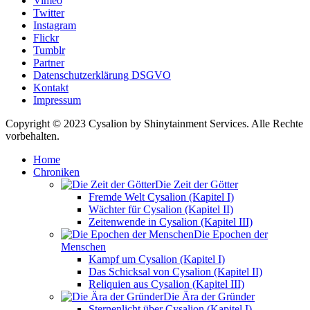
Vimeo
Twitter
Instagram
Flickr
Tumblr
Partner
Datenschutzerklärung DSGVO
Kontakt
Impressum
Copyright © 2023 Cysalion by Shinytainment Services. Alle Rechte
vorbehalten.
Home
Chroniken
Die Zeit der Götter
Fremde Welt Cysalion (Kapitel I)
Wächter für Cysalion (Kapitel II)
Zeitenwende in Cysalion (Kapitel III)
Die Epochen der
Menschen
Kampf um Cysalion (Kapitel I)
Das Schicksal von Cysalion (Kapitel II)
Reliquien aus Cysalion (Kapitel III)
Die Ära der Gründer
Sternenlicht über Cysalion (Kapitel I)