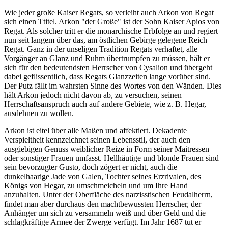
Wie jeder große Kaiser Regats, so verleiht auch Arkon von Regat
sich einen Ttitel. Arkon "der Große" ist der Sohn Kaiser Apios von
Regat. Als solcher tritt er die monarchische Erbfolge an und regiert
nun seit langem über das, am östlichen Gebirge gelegene Reich
Regat. Ganz in der unseligen Tradition Regats verhaftet, alle
Vorgänger an Glanz und Ruhm übertrumpfen zu müssen, hält er
sich für den bedeutendsten Herrscher von Cysalion und übergeht
dabei geflissentlich, dass Regats Glanzzeiten lange vorüber sind.
Der Putz fällt im wahrsten Sinne des Wortes von den Wänden. Dies
hält Arkon jedoch nicht davon ab, zu versuchen, seinen
Herrschaftsanspruch auch auf andere Gebiete, wie z. B. Hegar,
ausdehnen zu wollen.
Arkon ist eitel über alle Maßen und affektiert. Dekadente
Verspieltheit kennzeichnet seinen Lebensstil, der auch den
ausgiebigen Genuss weiblicher Reize in Form seiner Maitressen
oder sonstiger Frauen umfasst. Hellhäutige und blonde Frauen sind
sein bevorzugter Gusto, doch zögert er nicht, auch die
dunkelhaarige Jade von Galen, Tochter seines Erzrivalen, des
Königs von Hegar, zu umschmeicheln und um Ihre Hand
anzuhalten. Unter der Oberfläche des narzisstischen Feudalherrn,
findet man aber durchaus den machtbewussten Herrscher, der
Anhänger um sich zu versammeln weiß und über Geld und die
schlagkräftige Armee der Zwerge verfügt. Im Jahr 1687 tut er