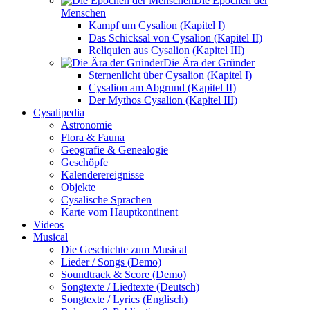
Die Epochen der
Menschen
Kampf um Cysalion (Kapitel I)
Das Schicksal von Cysalion (Kapitel II)
Reliquien aus Cysalion (Kapitel III)
Die Ära der Gründer
Sternenlicht über Cysalion (Kapitel I)
Cysalion am Abgrund (Kapitel II)
Der Mythos Cysalion (Kapitel III)
Cysalipedia
Astronomie
Flora & Fauna
Geografie & Genealogie
Geschöpfe
Kalenderereignisse
Objekte
Cysalische Sprachen
Karte vom Hauptkontinent
Videos
Musical
Die Geschichte zum Musical
Lieder / Songs (Demo)
Soundtrack & Score (Demo)
Songtexte / Liedtexte (Deutsch)
Songtexte / Lyrics (Englisch)