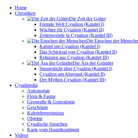
Home
Chroniken
Die Zeit der Götter
Fremde Welt Cysalion (Kapitel I)
Wächter für Cysalion (Kapitel II)
Zeitenwende in Cysalion (Kapitel III)
Die Epochen der Mensch
Kampf um Cysalion (Kapitel I)
Das Schicksal von Cysalion (Kapitel II)
Reliquien aus Cysalion (Kapitel III)
Die Ära der Gründer
Sternenlicht über Cysalion (Kapitel I)
Cysalion am Abgrund (Kapitel II)
Der Mythos Cysalion (Kapitel III)
Cysalipedia
Astronomie
Flora & Fauna
Geografie & Genealogie
Geschöpfe
Kalenderereignisse
Objekte
Cysalische Sprachen
Karte vom Hauptkontinent
Videos