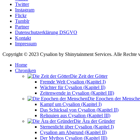
Twitter
Instagram
Flickr
Tumblr
Partner
Datenschutzerklärung DSGVO
Kontakt
Impressum
Copyright © 2023 Cysalion by Shinytainment Services. Alle Rechte v
Home
Chroniken
Die Zeit der Götter
Fremde Welt Cysalion (Kapitel I)
Wächter für Cysalion (Kapitel II)
Zeitenwende in Cysalion (Kapitel III)
Die Epochen der Mensch
Kampf um Cysalion (Kapitel I)
Das Schicksal von Cysalion (Kapitel II)
Reliquien aus Cysalion (Kapitel III)
Die Ära der Gründer
Sternenlicht über Cysalion (Kapitel I)
Cysalion am Abgrund (Kapitel II)
Der Mythos Cysalion (Kapitel III)