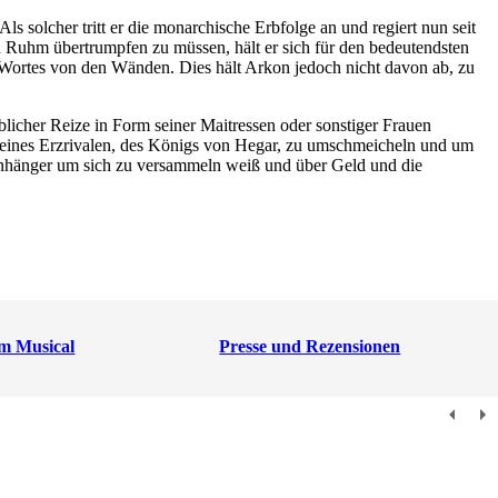
s solcher tritt er die monarchische Erbfolge an und regiert nun seit
d Ruhm übertrumpfen zu müssen, hält er sich für den bedeutendsten
s Wortes von den Wänden. Dies hält Arkon jedoch nicht davon ab, zu
blicher Reize in Form seiner Maitressen oder sonstiger Frauen
r seines Erzrivalen, des Königs von Hegar, zu umschmeicheln und um
 Anhänger um sich zu versammeln weiß und über Geld und die
m Musical
Presse und Rezensionen