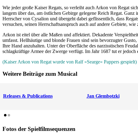
Wie jeder große Kaiser Regats, so verleiht auch Arkon von Regat sich 
langem über das, am östlichen Gebirge gelegene Reich Regat. Ganz in
Herrscher von Cysalion und übergeht dabei geflissentlich, dass Rega
versuchen, seinen Herrschaftsanspruch auch auf andere Gebiete, wie 
Arkon ist eitel über alle Maßen und affektiert. Dekadente Verspielth
umfasst. Hellhäutige und blonde Frauen sind sein bevorzugter Gusto,
Ihre Hand anzuhalten. Unter der Oberfläche des narzisstischen Feud
schlagkräftige Armee der Zwerge verfügt. Im Jahr 1687 tut er jedoc
(Kaiser Arkon von Regat wurde von Ralf »Searge« Pappers gespielt)
Weitere Beiträge zum Musical
Releases & Publications
Jan Glembotzki
Fotos der Spielfilmsequenzen