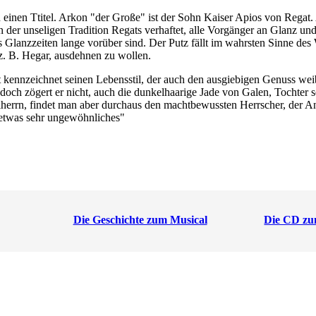
einen Ttitel. Arkon "der Große" ist der Sohn Kaiser Apios von Regat. Al
 der unseligen Tradition Regats verhaftet, alle Vorgänger an Glanz un
ts Glanzzeiten lange vorüber sind. Der Putz fällt im wahrsten Sinne de
z. B. Hegar, ausdehnen zu wollen.
eit kennzeichnet seinen Lebensstil, der auch den ausgiebigen Genuss wei
 doch zögert er nicht, auch die dunkelhaarige Jade von Galen, Tochte
alherrn, findet man aber durchaus den machtbewussten Herrscher, der
h etwas sehr ungewöhnliches"
Die Geschichte zum Musical
Die CD zu