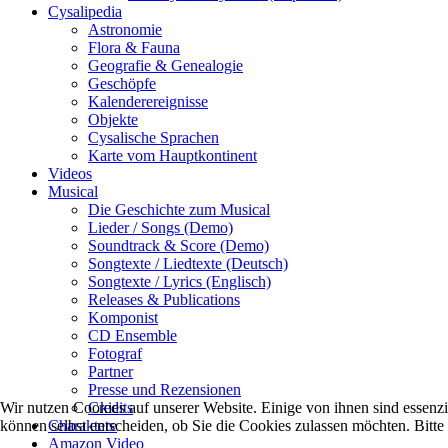
Cysalipedia
Astronomie
Flora & Fauna
Geografie & Genealogie
Geschöpfe
Kalenderereignisse
Objekte
Cysalische Sprachen
Karte vom Hauptkontinent
Videos
Musical
Die Geschichte zum Musical
Lieder / Songs (Demo)
Soundtrack & Score (Demo)
Songtexte / Liedtexte (Deutsch)
Songtexte / Lyrics (Englisch)
Releases & Publications
Komponist
CD Ensemble
Fotograf
Partner
Presse und Rezensionen
Credits
Wir nutzen Cookies auf unserer Website. Einige von ihnen sind essenzi
Charaktere
können selbst entscheiden, ob Sie die Cookies zulassen möchten. Bitte
Amazon Video