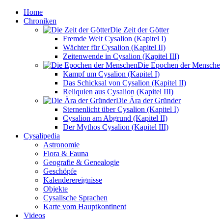
Home
Chroniken
Die Zeit der Götter
Fremde Welt Cysalion (Kapitel I)
Wächter für Cysalion (Kapitel II)
Zeitenwende in Cysalion (Kapitel III)
Die Epochen der Mensch
Kampf um Cysalion (Kapitel I)
Das Schicksal von Cysalion (Kapitel II)
Reliquien aus Cysalion (Kapitel III)
Die Ära der Gründer
Sternenlicht über Cysalion (Kapitel I)
Cysalion am Abgrund (Kapitel II)
Der Mythos Cysalion (Kapitel III)
Cysalipedia
Astronomie
Flora & Fauna
Geografie & Genealogie
Geschöpfe
Kalenderereignisse
Objekte
Cysalische Sprachen
Karte vom Hauptkontinent
Videos