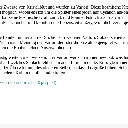
er Zwerge von Kristallblut und wurden zu Vartori. Diese kosmische Kra
al möglich, wobei es sich um die Splitter eines jeden auf Cysalion ankom
dort seine kosmische Kraft zurück und konnte dadurch als Enaiy im Tri
ärker, schneller und konnte seine Lebenszeit außergewöhnlich verlänge
ie Länder, immer auf der Suche nach weiteren Vartori. Sobald sie jeman
Wenn nach Meinung des Vartori der oder die Erwählte geeignet war, rei
nten die Enaiyen einen Auserwählten ab.
geistig weiter zu entwickeln. Der Vartori war sich immer bewusst, was hin
al auf welches Schlachtfeld es ihn auch führen mochte. Er folgte imme
ng, der Überwindung des niederen Selbst, so dass das große höhere Selb
chiedene Kulturen aufeinander trafen.
 von Peter Groß-Paaß gespielt)