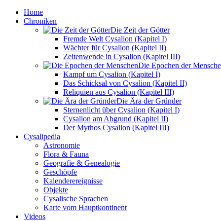
Home
Chroniken
Die Zeit der Götter
Fremde Welt Cysalion (Kapitel I)
Wächter für Cysalion (Kapitel II)
Zeitenwende in Cysalion (Kapitel III)
Die Epochen der Mensch
Kampf um Cysalion (Kapitel I)
Das Schicksal von Cysalion (Kapitel II)
Reliquien aus Cysalion (Kapitel III)
Die Ära der Gründer
Sternenlicht über Cysalion (Kapitel I)
Cysalion am Abgrund (Kapitel II)
Der Mythos Cysalion (Kapitel III)
Cysalipedia
Astronomie
Flora & Fauna
Geografie & Genealogie
Geschöpfe
Kalenderereignisse
Objekte
Cysalische Sprachen
Karte vom Hauptkontinent
Videos