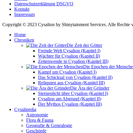
Datenschutzerklärung DSGVO
Kontakt
Impressum
Copyright © 2023 Cysalion by Shinytainment Services. Alle Rechte v
Home
Chroniken
Die Zeit der Götter
Fremde Welt Cysalion (Kapitel I)
Wächter für Cysalion (Kapitel II)
Zeitenwende in Cysalion (Kapitel III)
Die Epochen der Mensch
Kampf um Cysalion (Kapitel I)
Das Schicksal von Cysalion (Kapitel II)
Reliquien aus Cysalion (Kapitel III)
Die Ära der Gründer
Sternenlicht über Cysalion (Kapitel I)
Cysalion am Abgrund (Kapitel II)
Der Mythos Cysalion (Kapitel III)
Cysalipedia
Astronomie
Flora & Fauna
Geografie & Genealogie
Geschöpfe