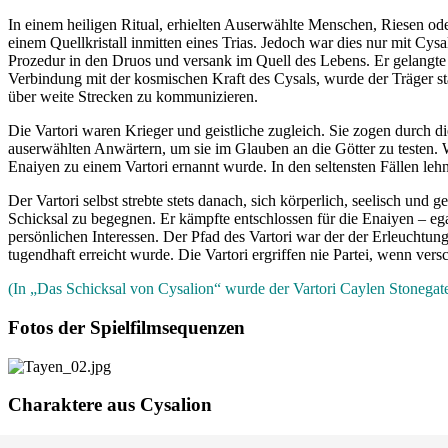
In einem heiligen Ritual, erhielten Auserwählte Menschen, Riesen od
einem Quellkristall inmitten eines Trias. Jedoch war dies nur mit Cys
Prozedur in den Druos und versank im Quell des Lebens. Er gelangte 
Verbindung mit der kosmischen Kraft des Cysals, wurde der Träger st
über weite Strecken zu kommunizieren.
Die Vartori waren Krieger und geistliche zugleich. Sie zogen durch d
auserwählten Anwärtern, um sie im Glauben an die Götter zu testen. 
Enaiyen zu einem Vartori ernannt wurde. In den seltensten Fällen leh
Der Vartori selbst strebte stets danach, sich körperlich, seelisch und 
Schicksal zu begegnen. Er kämpfte entschlossen für die Enaiyen – eg
persönlichen Interessen. Der Pfad des Vartori war der der Erleuchtu
tugendhaft erreicht wurde. Die Vartori ergriffen nie Partei, wenn vers
(In „Das Schicksal von Cysalion“ wurde der Vartori Caylen Stonegate
Fotos der Spielfilmsequenzen
Charaktere aus Cysalion