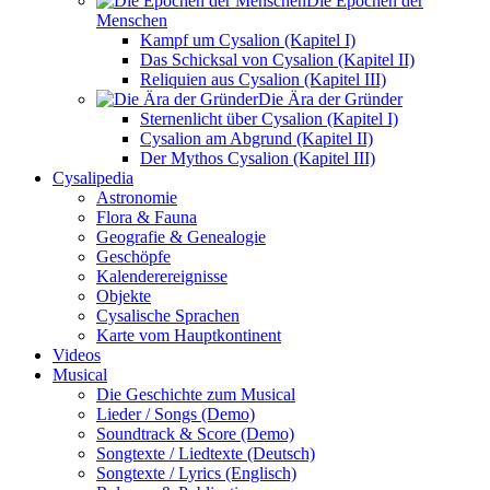
Die Epochen der
Menschen
Kampf um Cysalion (Kapitel I)
Das Schicksal von Cysalion (Kapitel II)
Reliquien aus Cysalion (Kapitel III)
Die Ära der Gründer
Sternenlicht über Cysalion (Kapitel I)
Cysalion am Abgrund (Kapitel II)
Der Mythos Cysalion (Kapitel III)
Cysalipedia
Astronomie
Flora & Fauna
Geografie & Genealogie
Geschöpfe
Kalenderereignisse
Objekte
Cysalische Sprachen
Karte vom Hauptkontinent
Videos
Musical
Die Geschichte zum Musical
Lieder / Songs (Demo)
Soundtrack & Score (Demo)
Songtexte / Liedtexte (Deutsch)
Songtexte / Lyrics (Englisch)