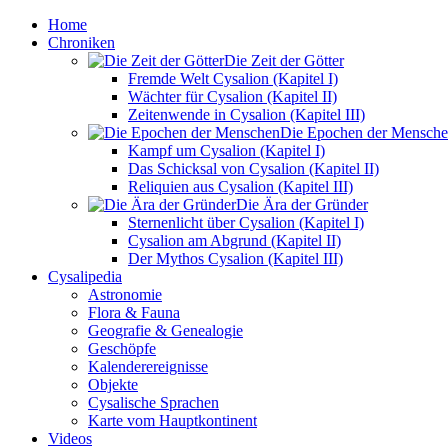
Home
Chroniken
Die Zeit der Götter
Fremde Welt Cysalion (Kapitel I)
Wächter für Cysalion (Kapitel II)
Zeitenwende in Cysalion (Kapitel III)
Die Epochen der Mensch
Kampf um Cysalion (Kapitel I)
Das Schicksal von Cysalion (Kapitel II)
Reliquien aus Cysalion (Kapitel III)
Die Ära der Gründer
Sternenlicht über Cysalion (Kapitel I)
Cysalion am Abgrund (Kapitel II)
Der Mythos Cysalion (Kapitel III)
Cysalipedia
Astronomie
Flora & Fauna
Geografie & Genealogie
Geschöpfe
Kalenderereignisse
Objekte
Cysalische Sprachen
Karte vom Hauptkontinent
Videos