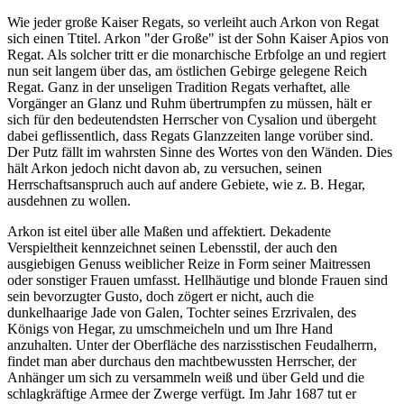
Wie jeder große Kaiser Regats, so verleiht auch Arkon von Regat
sich einen Ttitel. Arkon "der Große" ist der Sohn Kaiser Apios von
Regat. Als solcher tritt er die monarchische Erbfolge an und regiert
nun seit langem über das, am östlichen Gebirge gelegene Reich
Regat. Ganz in der unseligen Tradition Regats verhaftet, alle
Vorgänger an Glanz und Ruhm übertrumpfen zu müssen, hält er
sich für den bedeutendsten Herrscher von Cysalion und übergeht
dabei geflissentlich, dass Regats Glanzzeiten lange vorüber sind.
Der Putz fällt im wahrsten Sinne des Wortes von den Wänden. Dies
hält Arkon jedoch nicht davon ab, zu versuchen, seinen
Herrschaftsanspruch auch auf andere Gebiete, wie z. B. Hegar,
ausdehnen zu wollen.
Arkon ist eitel über alle Maßen und affektiert. Dekadente
Verspieltheit kennzeichnet seinen Lebensstil, der auch den
ausgiebigen Genuss weiblicher Reize in Form seiner Maitressen
oder sonstiger Frauen umfasst. Hellhäutige und blonde Frauen sind
sein bevorzugter Gusto, doch zögert er nicht, auch die
dunkelhaarige Jade von Galen, Tochter seines Erzrivalen, des
Königs von Hegar, zu umschmeicheln und um Ihre Hand
anzuhalten. Unter der Oberfläche des narzisstischen Feudalherrn,
findet man aber durchaus den machtbewussten Herrscher, der
Anhänger um sich zu versammeln weiß und über Geld und die
schlagkräftige Armee der Zwerge verfügt. Im Jahr 1687 tut er