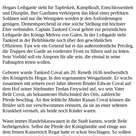
Hegars Leibgarde steht für Tapferkeit, Kampfkraft, Entschlossenheit
und Disziplin. Ihre Gardisten verkörpern das Ideal eines perfekten
Soldaten und nur die Wenigsten werden je den Anforderungen
genügen. Dementsprechend ist eine solche Stellung mit höchster
Ehre verbunden. Captain Tankred Coval gehört zur persönlichen
Leibgarde des Königs Melven von Galen. In der Leibgarde steht
Tankred in der Befehlskette noch über den gewöhnlichen
Offizieren. Fast wie ein General hat er das außerordentliche Privileg,
die Truppen der Garde an vorderster Front zu führen und zu leiten.
Sein Vorbild soll ein Ansporn für alle sein, die einmal in seine
Fußstapfen treten wollen.
Geboren wurde Tankred Coval am 20. Reneth 1636 nordwestlich
des Königreichs Hegar. In den sogenannten Wesgarlande. Er wuchs
zusammen mit seinem zwei Jahre älterem Bruder Edwan Coval auf
dem Hof seiner Stiefmutter Tredan Freywind auf, wo sein Vater
Belit Coval, als bekanntester Hufschmied des Orts, zahlreiche
Pferde beschlug. An ihre leibliche Mutter Riasan Coval können die
Brüder sich nur verschwommen erinnern, da sie an einer seltenen
Krankheit verstarb, als beide noch Kinder waren.
Wann immer Handelskarawanen in die Stadt kamen, wurde Belit
herbeigerufen. Selbst die Pferde der Königfamilie und einige aus
dem fernen Kaiserreich Regat hatte er schon beschlagen. So sollten