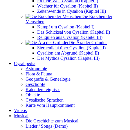
Fremde Welt Cysalion (Kapitel I)
Wächter für Cysalion (Kapitel II)
Zeitenwende in Cysalion (Kapitel III)
Die Epochen der
Menschen
Kampf um Cysalion (Kapitel I)
Das Schicksal von Cysalion (Kapitel II)
Reliquien aus Cysalion (Kapitel III)
Die Ära der Gründer
Sternenlicht über Cysalion (Kapitel I)
Cysalion am Abgrund (Kapitel II)
Der Mythos Cysalion (Kapitel III)
Cysalipedia
Astronomie
Flora & Fauna
Geografie & Genealogie
Geschöpfe
Kalenderereignisse
Objekte
Cysalische Sprachen
Karte vom Hauptkontinent
Videos
Musical
Die Geschichte zum Musical
Lieder / Songs (Demo)