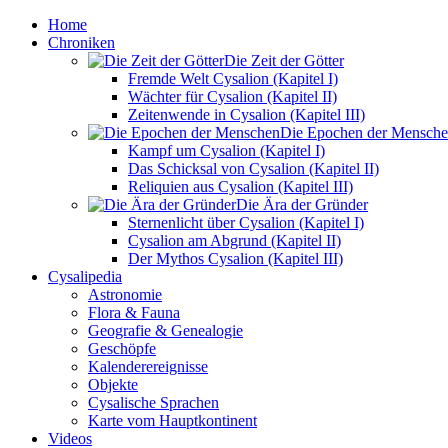
Home
Chroniken
Die Zeit der Götter
Fremde Welt Cysalion (Kapitel I)
Wächter für Cysalion (Kapitel II)
Zeitenwende in Cysalion (Kapitel III)
Die Epochen der Mensch
Kampf um Cysalion (Kapitel I)
Das Schicksal von Cysalion (Kapitel II)
Reliquien aus Cysalion (Kapitel III)
Die Ära der Gründer
Sternenlicht über Cysalion (Kapitel I)
Cysalion am Abgrund (Kapitel II)
Der Mythos Cysalion (Kapitel III)
Cysalipedia
Astronomie
Flora & Fauna
Geografie & Genealogie
Geschöpfe
Kalenderereignisse
Objekte
Cysalische Sprachen
Karte vom Hauptkontinent
Videos