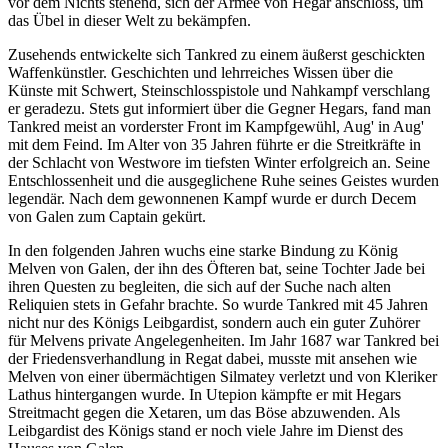
vor dem Nichts stehend, sich der Armee von Hegar anschloss, um
das Übel in dieser Welt zu bekämpfen.
Zusehends entwickelte sich Tankred zu einem äußerst geschickten
Waffenkünstler. Geschichten und lehrreiches Wissen über die
Künste mit Schwert, Steinschlosspistole und Nahkampf verschlang
er geradezu. Stets gut informiert über die Gegner Hegars, fand man
Tankred meist an vorderster Front im Kampfgewühl, Aug' in Aug'
mit dem Feind. Im Alter von 35 Jahren führte er die Streitkräfte in
der Schlacht von Westwore im tiefsten Winter erfolgreich an. Seine
Entschlossenheit und die ausgeglichene Ruhe seines Geistes wurden
legendär. Nach dem gewonnenen Kampf wurde er durch Decem
von Galen zum Captain gekürt.
In den folgenden Jahren wuchs eine starke Bindung zu König
Melven von Galen, der ihn des Öfteren bat, seine Tochter Jade bei
ihren Questen zu begleiten, die sich auf der Suche nach alten
Reliquien stets in Gefahr brachte. So wurde Tankred mit 45 Jahren
nicht nur des Königs Leibgardist, sondern auch ein guter Zuhörer
für Melvens private Angelegenheiten. Im Jahr 1687 war Tankred bei
der Friedensverhandlung in Regat dabei, musste mit ansehen wie
Melven von einer übermächtigen Silmatey verletzt und von Kleriker
Lathus hintergangen wurde. In Utepion kämpfte er mit Hegars
Streitmacht gegen die Xetaren, um das Böse abzuwenden. Als
Leibgardist des Königs stand er noch viele Jahre im Dienst des