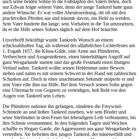
auch seine beiden Söhne in die Fußstapfen des Vaters treten, doch
nur Edwan folgte seinem Vater, denn der junge Tankred hatte ganz
andere Wünsche. Er war voller Abenteuerdrang, ritt oft mit den
prachtvollen Pferden aus und träumte davon, ein Held zu werden.
Sein Vater hinderte ihn lange, sein Vorhaben in die Tat umzusetzen,
da er die Hilfe seines Sohnes täglich auf dem Hof brauchte.
Unverhofft bekräftigt wurde Tankreds Wunsch an einem
schicksalshaften Tag, als während des alljährlichen Lichterfestes am
1. Fogath 1657, die Klusa-Gilde, eine Arme aus Plünderern,
Verbrechern und Ausgestoßenen, einen hinterhältigen Angriff auf
ganz Wesgarlande startete und das große Festmahl einen blutigen
Verlauf nahm. Tankred wollte seinen Heldenmut unter Beweis
stellen und nahm es mit seinem Schwert in der Hand mit zahlreichen
Schurken auf. Doch in einer unachtsamen Sekunde stolperte er und
sein Vater eilte ihm zur Hilfe. Bei dem Versuch seinen Sohn gegen
eine Übermacht von Gegnern zu verteidigen, ließ Belit vor den
Augen von Tankred sein Leben.
Die Plünderer nahmen ihn gefangen, zündeten die Freywind-
Schmiede an und ließen Tankred zusehen, wie sein Bruder und
seine Stiefmutter in dem Feuer bei lebendigem Leib verbrannten, bis
ihre Schreie verstummten. In den folgenden Tagen und Wochen
schaffte es Hegars Garde, die Aggressoren aus ganz Wesgarlande zu
vertreiben. Sie befreiten den jungen Tankred, der tränenerfüllt und