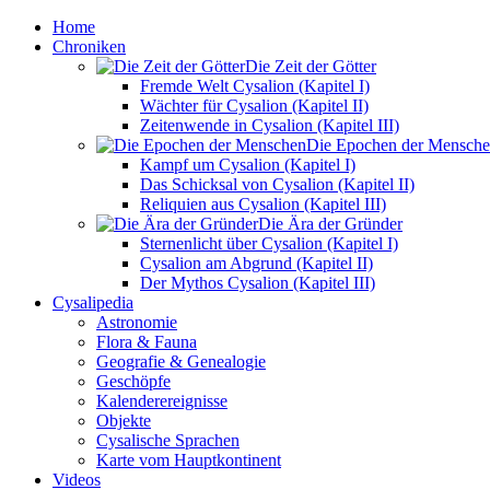
Home
Chroniken
Die Zeit der Götter
Fremde Welt Cysalion (Kapitel I)
Wächter für Cysalion (Kapitel II)
Zeitenwende in Cysalion (Kapitel III)
Die Epochen der Mensch
Kampf um Cysalion (Kapitel I)
Das Schicksal von Cysalion (Kapitel II)
Reliquien aus Cysalion (Kapitel III)
Die Ära der Gründer
Sternenlicht über Cysalion (Kapitel I)
Cysalion am Abgrund (Kapitel II)
Der Mythos Cysalion (Kapitel III)
Cysalipedia
Astronomie
Flora & Fauna
Geografie & Genealogie
Geschöpfe
Kalenderereignisse
Objekte
Cysalische Sprachen
Karte vom Hauptkontinent
Videos