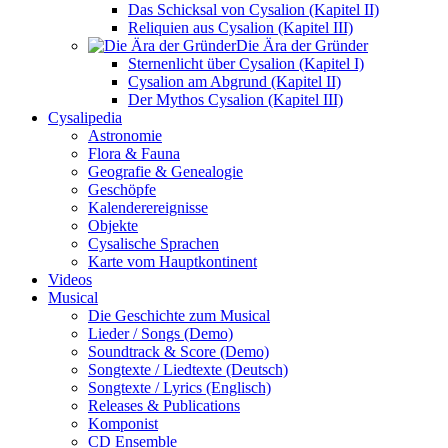
Das Schicksal von Cysalion (Kapitel II)
Reliquien aus Cysalion (Kapitel III)
Die Ära der Gründer
Sternenlicht über Cysalion (Kapitel I)
Cysalion am Abgrund (Kapitel II)
Der Mythos Cysalion (Kapitel III)
Cysalipedia
Astronomie
Flora & Fauna
Geografie & Genealogie
Geschöpfe
Kalenderereignisse
Objekte
Cysalische Sprachen
Karte vom Hauptkontinent
Videos
Musical
Die Geschichte zum Musical
Lieder / Songs (Demo)
Soundtrack & Score (Demo)
Songtexte / Liedtexte (Deutsch)
Songtexte / Lyrics (Englisch)
Releases & Publications
Komponist
CD Ensemble