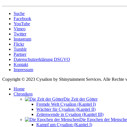
Suche
Facebook
YouTube
Vimeo
Twitter
Instagram
Flickr
Tumblr
Partner
Datenschutzerklärung DSGVO
Kontakt
Impressum
Copyright © 2023 Cysalion by Shinytainment Services. Alle Rechte v
Home
Chroniken
Die Zeit der Götter
Fremde Welt Cysalion (Kapitel I)
Wächter für Cysalion (Kapitel II)
Zeitenwende in Cysalion (Kapitel III)
Die Epochen der Mensch
Kampf um Cysalion (Kapitel I)