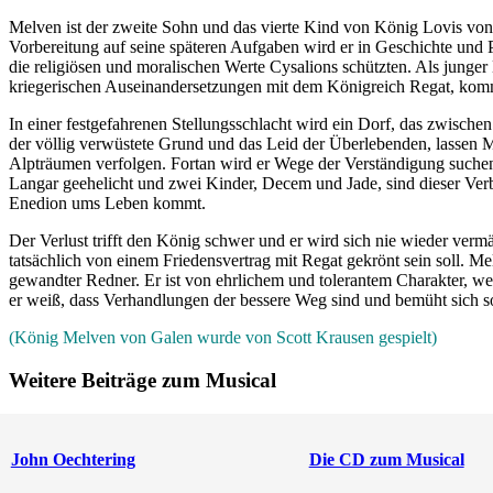
Melven ist der zweite Sohn und das vierte Kind von König Lovis von G
Vorbereitung auf seine späteren Aufgaben wird er in Geschichte und Po
die religiösen und moralischen Werte Cysalions schützten. Als jung
kriegerischen Auseinandersetzungen mit dem Königreich Regat, kommt
In einer festgefahrenen Stellungsschlacht wird ein Dorf, das zwisch
der völlig verwüstete Grund und das Leid der Überlebenden, lassen Me
Alpträumen verfolgen. Fortan wird er Wege der Verständigung suchen. 
Langar geehelicht und zwei Kinder, Decem und Jade, sind dieser Ver
Enedion ums Leben kommt.
Der Verlust trifft den König schwer und er wird sich nie wieder verm
tatsächlich von einem Friedensvertrag mit Regat gekrönt sein soll. Me
gewandter Redner. Er ist von ehrlichem und tolerantem Charakter, w
er weiß, dass Verhandlungen der bessere Weg sind und bemüht sich so
(König Melven von Galen wurde von Scott Krausen gespielt)
Weitere Beiträge zum Musical
John Oechtering
Die CD zum Musical