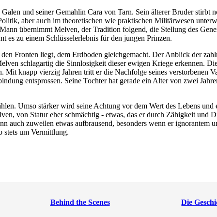
alen und seiner Gemahlin Cara von Tarn. Sein älterer Bruder stirbt noch
litik, aber auch im theoretischen wie praktischen Militärwesen unterwie
er Mann übernimmt Melven, der Tradition folgend, die Stellung des G
 es zu einem Schlüsselerlebnis für den jungen Prinzen.
en den Fronten liegt, dem Erdboden gleichgemacht. Der Anblick der za
lven schlagartig die Sinnlosigkeit dieser ewigen Kriege erkennen. Die
Mit knapp vierzig Jahren tritt er die Nachfolge seines verstorbenen Va
bindung entsprossen. Seine Tochter hat gerade ein Alter von zwei Ja
ählen. Umso stärker wird seine Achtung vor dem Wert des Lebens und er
lven, von Statur eher schmächtig - etwas, das er durch Zähigkeit und Di
enn auch zuweilen etwas aufbrausend, besonders wenn er ignorantem u
 stets um Vermittlung.
Behind the Scenes
Die Geschi