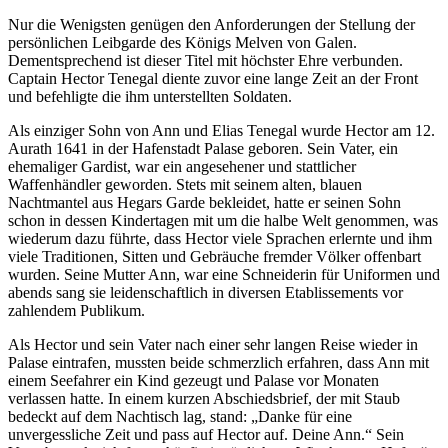
Nur die Wenigsten genügen den Anforderungen der Stellung der
persönlichen Leibgarde des Königs Melven von Galen.
Dementsprechend ist dieser Titel mit höchster Ehre verbunden.
Captain Hector Tenegal diente zuvor eine lange Zeit an der Front
und befehligte die ihm unterstellten Soldaten.
Als einziger Sohn von Ann und Elias Tenegal wurde Hector am 12.
Aurath 1641 in der Hafenstadt Palase geboren. Sein Vater, ein
ehemaliger Gardist, war ein angesehener und stattlicher
Waffenhändler geworden. Stets mit seinem alten, blauen
Nachtmantel aus Hegars Garde bekleidet, hatte er seinen Sohn
schon in dessen Kindertagen mit um die halbe Welt genommen, was
wiederum dazu führte, dass Hector viele Sprachen erlernte und ihm
viele Traditionen, Sitten und Gebräuche fremder Völker offenbart
wurden. Seine Mutter Ann, war eine Schneiderin für Uniformen und
abends sang sie leidenschaftlich in diversen Etablissements vor
zahlendem Publikum.
Als Hector und sein Vater nach einer sehr langen Reise wieder in
Palase eintrafen, mussten beide schmerzlich erfahren, dass Ann mit
einem Seefahrer ein Kind gezeugt und Palase vor Monaten
verlassen hatte. In einem kurzen Abschiedsbrief, der mit Staub
bedeckt auf dem Nachtisch lag, stand: „Danke für eine
unvergessliche Zeit und pass auf Hector auf. Deine Ann.“ Sein