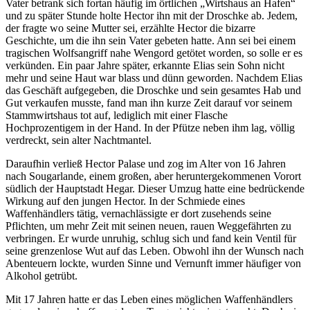
Vater betrank sich fortan häufig im örtlichen „Wirtshaus an Hafen“
und zu später Stunde holte Hector ihn mit der Droschke ab. Jedem,
der fragte wo seine Mutter sei, erzählte Hector die bizarre
Geschichte, um die ihn sein Vater gebeten hatte. Ann sei bei einem
tragischen Wolfsangriff nahe Wengord getötet worden, so solle er es
verkünden. Ein paar Jahre später, erkannte Elias sein Sohn nicht
mehr und seine Haut war blass und dünn geworden. Nachdem Elias
das Geschäft aufgegeben, die Droschke und sein gesamtes Hab und
Gut verkaufen musste, fand man ihn kurze Zeit darauf vor seinem
Stammwirtshaus tot auf, lediglich mit einer Flasche
Hochprozentigem in der Hand. In der Pfütze neben ihm lag, völlig
verdreckt, sein alter Nachtmantel.
Daraufhin verließ Hector Palase und zog im Alter von 16 Jahren
nach Sougarlande, einem großen, aber heruntergekommenen Vorort
südlich der Hauptstadt Hegar. Dieser Umzug hatte eine bedrückende
Wirkung auf den jungen Hector. In der Schmiede eines
Waffenhändlers tätig, vernachlässigte er dort zusehends seine
Pflichten, um mehr Zeit mit seinen neuen, rauen Weggefährten zu
verbringen. Er wurde unruhig, schlug sich und fand kein Ventil für
seine grenzenlose Wut auf das Leben. Obwohl ihn der Wunsch nach
Abenteuern lockte, wurden Sinne und Vernunft immer häufiger von
Alkohol getrübt.
Mit 17 Jahren hatte er das Leben eines möglichen Waffenhändlers