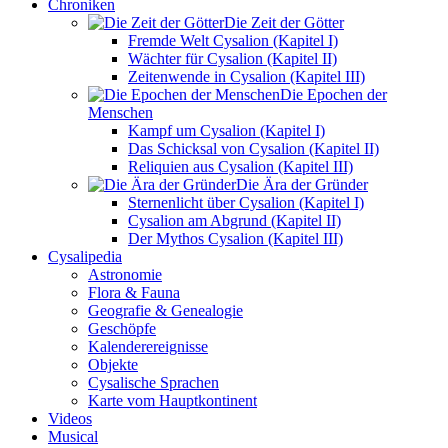
Chroniken
Die Zeit der Götter
Fremde Welt Cysalion (Kapitel I)
Wächter für Cysalion (Kapitel II)
Zeitenwende in Cysalion (Kapitel III)
Die Epochen der
Menschen
Kampf um Cysalion (Kapitel I)
Das Schicksal von Cysalion (Kapitel II)
Reliquien aus Cysalion (Kapitel III)
Die Ära der Gründer
Sternenlicht über Cysalion (Kapitel I)
Cysalion am Abgrund (Kapitel II)
Der Mythos Cysalion (Kapitel III)
Cysalipedia
Astronomie
Flora & Fauna
Geografie & Genealogie
Geschöpfe
Kalenderereignisse
Objekte
Cysalische Sprachen
Karte vom Hauptkontinent
Videos
Musical