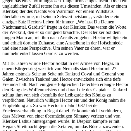
gegen das eines hoffnungslosen Taugenichts eingetauscht. Doch ein
unglaublicher Zufall rettete ihn aus diesen Umständen. Als er einem
Kleriker, der des Nachts von Warrimon vor einem Wirtshaus
überfallen wurde, mit seinem Schwert beistand, , veränderte ein
einziger Satz Hectors Leben für immer. „Wo hast Du Deinen
Nachtmantel, Gardist?“ fragte in der Kleriker. Das waren die Worte,
der Weckruf, den er so dringend brauchte. Der Kleriker bot dem
jungen Mann an, mit ihm nach Arcatis zu gehen. Hector willigte ein
und erhielt dort ein Zuhause, eine Anstellung in der Hofschmiede
und eine neue Perspektive. Um seinen Vater zu ehren, war er
nunmehr entschlossen Gardist zu werden.
Mit 18 Jahren wurde Hector Soldat in der Armee von Hegar. In
einem Bürgerkrieg westlich von Nemadis stand Hector mit 27
Jahren erstmals Seite an Seite mit Tankred Coval und General von
Galen. Zwischen Tankred und Hector entwickelte sich eine tiefe
Freundschaft. Nach einigen erfolgreichen Gefechten erlangte Hector
den Rang des Waffenmeisters und darauf die des Captains. Tankred
schlug ihm vor, sich ebenfalls der Leibgarde des Königs zu
verpflichten. Natürlich willigte Hector ein und der König nahm die
Empfehlung an. So war Hector im Jahr 1687 bei der
Friedensverhandlung in Regat dabei. Er konnte nicht verhindern,
dass Melven von einer übermächtigen Silmatey verletzt und von
Kleriker Lathus hintergangen wurde. In Utepion kämpfte er mit
Hegars Streitmacht gegen die Xetaren, um das Böse abzuwenden.