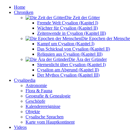
Home
Chroniken
Die Zeit der Götter
Fremde Welt Cysalion (Kapitel I)
Wächter für Cysalion (Kapitel II)
Zeitenwende in Cysalion (Kapitel III)
Die Epochen der Mensch
Kampf um Cysalion (Kapitel I)
Das Schicksal von Cysalion (Kapitel II)
Reliquien aus Cysalion (Kapitel III)
Die Ära der Gründer
Sternenlicht über Cysalion (Kapitel I)
Cysalion am Abgrund (Kapitel II)
Der Mythos Cysalion (Kapitel III)
Cysalipedia
Astronomie
Flora & Fauna
Geografie & Genealogie
Geschöpfe
Kalenderereignisse
Objekte
Cysalische Sprachen
Karte vom Hauptkontinent
Videos