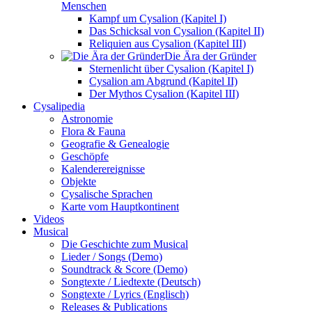
Menschen
Kampf um Cysalion (Kapitel I)
Das Schicksal von Cysalion (Kapitel II)
Reliquien aus Cysalion (Kapitel III)
Die Ära der Gründer
Sternenlicht über Cysalion (Kapitel I)
Cysalion am Abgrund (Kapitel II)
Der Mythos Cysalion (Kapitel III)
Cysalipedia
Astronomie
Flora & Fauna
Geografie & Genealogie
Geschöpfe
Kalenderereignisse
Objekte
Cysalische Sprachen
Karte vom Hauptkontinent
Videos
Musical
Die Geschichte zum Musical
Lieder / Songs (Demo)
Soundtrack & Score (Demo)
Songtexte / Liedtexte (Deutsch)
Songtexte / Lyrics (Englisch)
Releases & Publications