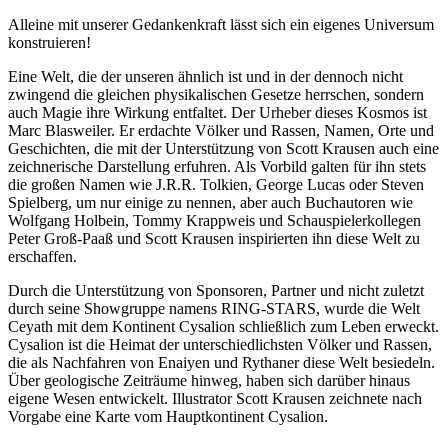
Alleine mit unserer Gedankenkraft lässt sich ein eigenes Universum
konstruieren!
Eine Welt, die der unseren ähnlich ist und in der dennoch nicht
zwingend die gleichen physikalischen Gesetze herrschen, sondern
auch Magie ihre Wirkung entfaltet. Der Urheber dieses Kosmos ist
Marc Blasweiler. Er erdachte Völker und Rassen, Namen, Orte und
Geschichten, die mit der Unterstützung von Scott Krausen auch eine
zeichnerische Darstellung erfuhren. Als Vorbild galten für ihn stets
die großen Namen wie J.R.R. Tolkien, George Lucas oder Steven
Spielberg, um nur einige zu nennen, aber auch Buchautoren wie
Wolfgang Holbein, Tommy Krappweis und Schauspielerkollegen
Peter Groß-Paaß und Scott Krausen inspirierten ihn diese Welt zu
erschaffen.
Durch die Unterstützung von Sponsoren, Partner und nicht zuletzt
durch seine Showgruppe namens RING-STARS, wurde die Welt
Ceyath mit dem Kontinent Cysalion schließlich zum Leben erweckt.
Cysalion ist die Heimat der unterschiedlichsten Völker und Rassen,
die als Nachfahren von Enaiyen und Rythaner diese Welt besiedeln.
Über geologische Zeiträume hinweg, haben sich darüber hinaus
eigene Wesen entwickelt. Illustrator Scott Krausen zeichnete nach
Vorgabe eine Karte vom Hauptkontinent Cysalion.