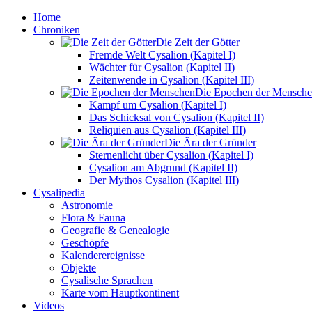
Home
Chroniken
Die Zeit der Götter
Fremde Welt Cysalion (Kapitel I)
Wächter für Cysalion (Kapitel II)
Zeitenwende in Cysalion (Kapitel III)
Die Epochen der Mensch
Kampf um Cysalion (Kapitel I)
Das Schicksal von Cysalion (Kapitel II)
Reliquien aus Cysalion (Kapitel III)
Die Ära der Gründer
Sternenlicht über Cysalion (Kapitel I)
Cysalion am Abgrund (Kapitel II)
Der Mythos Cysalion (Kapitel III)
Cysalipedia
Astronomie
Flora & Fauna
Geografie & Genealogie
Geschöpfe
Kalenderereignisse
Objekte
Cysalische Sprachen
Karte vom Hauptkontinent
Videos