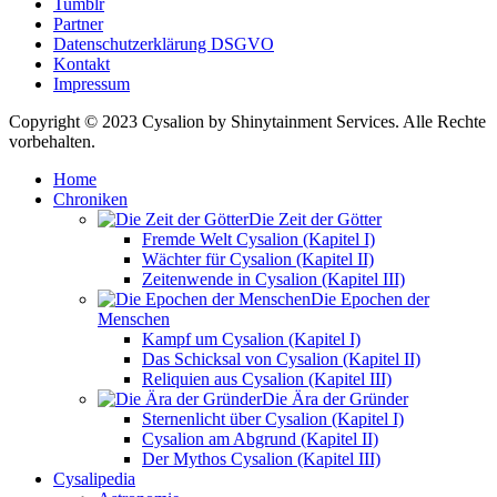
Tumblr
Partner
Datenschutzerklärung DSGVO
Kontakt
Impressum
Copyright © 2023 Cysalion by Shinytainment Services. Alle Rechte
vorbehalten.
Home
Chroniken
Die Zeit der Götter
Fremde Welt Cysalion (Kapitel I)
Wächter für Cysalion (Kapitel II)
Zeitenwende in Cysalion (Kapitel III)
Die Epochen der
Menschen
Kampf um Cysalion (Kapitel I)
Das Schicksal von Cysalion (Kapitel II)
Reliquien aus Cysalion (Kapitel III)
Die Ära der Gründer
Sternenlicht über Cysalion (Kapitel I)
Cysalion am Abgrund (Kapitel II)
Der Mythos Cysalion (Kapitel III)
Cysalipedia