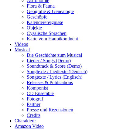
Astronomie
Flora & Fauna
Geografie & Genealogie
Geschöpfe
Kalenderereignisse
Objekte
Cysalische Sprachen
Karte vom Hauptkontinent
Videos
Musical
Die Geschichte zum Musical
Lieder / Songs (Demo)
Soundtrack & Score (Demo)
Songtexte / Liedtexte (Deutsch)
Songtexte / Lyrics (Englisch)
Releases & Publications
Komponist
CD Ensemble
Fotograf
Partner
Presse und Rezensionen
Credits
Charaktere
Amazon Video