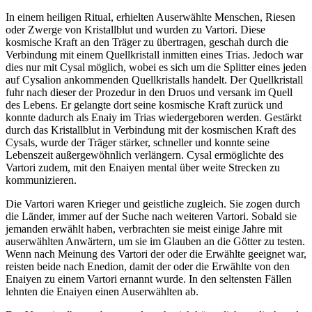
In einem heiligen Ritual, erhielten Auserwählte Menschen, Riesen
oder Zwerge von Kristallblut und wurden zu Vartori. Diese
kosmische Kraft an den Träger zu übertragen, geschah durch die
Verbindung mit einem Quellkristall inmitten eines Trias. Jedoch war
dies nur mit Cysal möglich, wobei es sich um die Splitter eines jeden
auf Cysalion ankommenden Quellkristalls handelt. Der Quellkristall
fuhr nach dieser der Prozedur in den Druos und versank im Quell
des Lebens. Er gelangte dort seine kosmische Kraft zurück und
konnte dadurch als Enaiy im Trias wiedergeboren werden. Gestärkt
durch das Kristallblut in Verbindung mit der kosmischen Kraft des
Cysals, wurde der Träger stärker, schneller und konnte seine
Lebenszeit außergewöhnlich verlängern. Cysal ermöglichte des
Vartori zudem, mit den Enaiyen mental über weite Strecken zu
kommunizieren.
Die Vartori waren Krieger und geistliche zugleich. Sie zogen durch
die Länder, immer auf der Suche nach weiteren Vartori. Sobald sie
jemanden erwählt haben, verbrachten sie meist einige Jahre mit
auserwählten Anwärtern, um sie im Glauben an die Götter zu testen.
Wenn nach Meinung des Vartori der oder die Erwählte geeignet war,
reisten beide nach Enedion, damit der oder die Erwählte von den
Enaiyen zu einem Vartori ernannt wurde. In den seltensten Fällen
lehnten die Enaiyen einen Auserwählten ab.