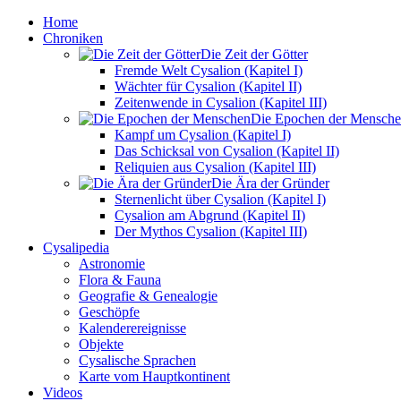
Home
Chroniken
Die Zeit der Götter
Fremde Welt Cysalion (Kapitel I)
Wächter für Cysalion (Kapitel II)
Zeitenwende in Cysalion (Kapitel III)
Die Epochen der Mensch
Kampf um Cysalion (Kapitel I)
Das Schicksal von Cysalion (Kapitel II)
Reliquien aus Cysalion (Kapitel III)
Die Ära der Gründer
Sternenlicht über Cysalion (Kapitel I)
Cysalion am Abgrund (Kapitel II)
Der Mythos Cysalion (Kapitel III)
Cysalipedia
Astronomie
Flora & Fauna
Geografie & Genealogie
Geschöpfe
Kalenderereignisse
Objekte
Cysalische Sprachen
Karte vom Hauptkontinent
Videos