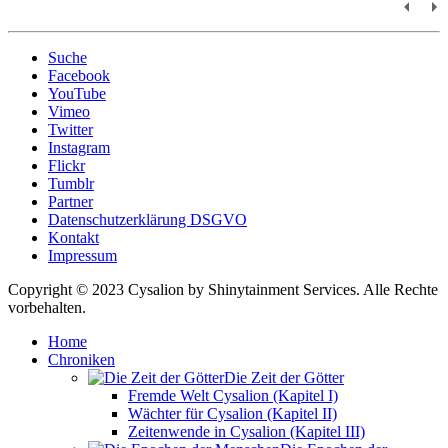
Suche
Facebook
YouTube
Vimeo
Twitter
Instagram
Flickr
Tumblr
Partner
Datenschutzerklärung DSGVO
Kontakt
Impressum
Copyright © 2023 Cysalion by Shinytainment Services. Alle Rechte
vorbehalten.
Home
Chroniken
Die Zeit der Götter
Fremde Welt Cysalion (Kapitel I)
Wächter für Cysalion (Kapitel II)
Zeitenwende in Cysalion (Kapitel III)