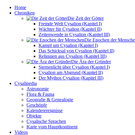
Home
Chroniken
Die Zeit der Götter
Fremde Welt Cysalion (Kapitel I)
Wächter für Cysalion (Kapitel II)
Zeitenwende in Cysalion (Kapitel III)
Die Epochen der Mensch
Kampf um Cysalion (Kapitel I)
Das Schicksal von Cysalion (Kapitel II)
Reliquien aus Cysalion (Kapitel III)
Die Ära der Gründer
Sternenlicht über Cysalion (Kapitel I)
Cysalion am Abgrund (Kapitel II)
Der Mythos Cysalion (Kapitel III)
Cysalipedia
Astronomie
Flora & Fauna
Geografie & Genealogie
Geschöpfe
Kalenderereignisse
Objekte
Cysalische Sprachen
Karte vom Hauptkontinent
Videos