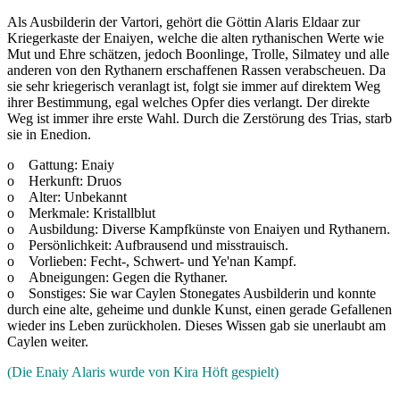
Als Ausbilderin der Vartori, gehört die Göttin Alaris Eldaar zur
Kriegerkaste der Enaiyen, welche die alten rythanischen Werte wie
Mut und Ehre schätzen, jedoch Boonlinge, Trolle, Silmatey und alle
anderen von den Rythanern erschaffenen Rassen verabscheuen. Da
sie sehr kriegerisch veranlagt ist, folgt sie immer auf direktem Weg
ihrer Bestimmung, egal welches Opfer dies verlangt. Der direkte
Weg ist immer ihre erste Wahl. Durch die Zerstörung des Trias, starb
sie in Enedion.
o Gattung: Enaiy
o Herkunft: Druos
o Alter: Unbekannt
o Merkmale: Kristallblut
o Ausbildung: Diverse Kampfkünste von Enaiyen und Rythanern.
o Persönlichkeit: Aufbrausend und misstrauisch.
o Vorlieben: Fecht-, Schwert- und Ye'nan Kampf.
o Abneigungen: Gegen die Rythaner.
o Sonstiges: Sie war Caylen Stonegates Ausbilderin und konnte
durch eine alte, geheime und dunkle Kunst, einen gerade Gefallenen
wieder ins Leben zurückholen. Dieses Wissen gab sie unerlaubt am
Caylen weiter.
(Die Enaiy Alaris wurde von Kira Höft gespielt)