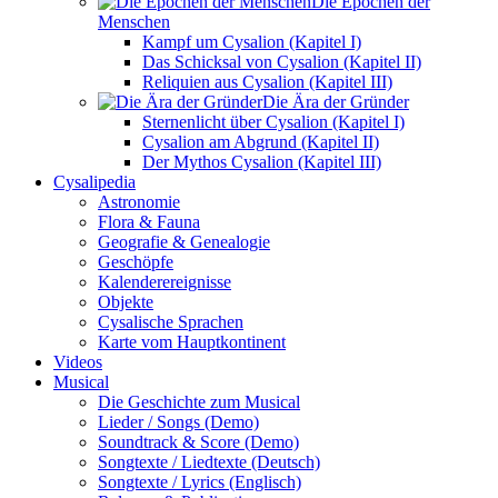
Die Epochen der
Menschen
Kampf um Cysalion (Kapitel I)
Das Schicksal von Cysalion (Kapitel II)
Reliquien aus Cysalion (Kapitel III)
Die Ära der Gründer
Sternenlicht über Cysalion (Kapitel I)
Cysalion am Abgrund (Kapitel II)
Der Mythos Cysalion (Kapitel III)
Cysalipedia
Astronomie
Flora & Fauna
Geografie & Genealogie
Geschöpfe
Kalenderereignisse
Objekte
Cysalische Sprachen
Karte vom Hauptkontinent
Videos
Musical
Die Geschichte zum Musical
Lieder / Songs (Demo)
Soundtrack & Score (Demo)
Songtexte / Liedtexte (Deutsch)
Songtexte / Lyrics (Englisch)