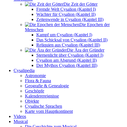
Die Zeit der Götter
Fremde Welt Cysalion (Kapitel I)
Wächter für Cysalion (Kapitel II)
Zeitenwende in Cysalion (Kapitel III)
Die Epochen der
Menschen
Kampf um Cysalion (Kapitel I)
Das Schicksal von Cysalion (Kapitel II)
Reliquien aus Cysalion (Kapitel III)
Die Ära der Gründer
Sternenlicht über Cysalion (Kapitel I)
Cysalion am Abgrund (Kapitel II)
Der Mythos Cysalion (Kapitel III)
Cysalipedia
Astronomie
Flora & Fauna
Geografie & Genealogie
Geschöpfe
Kalenderereignisse
Objekte
Cysalische Sprachen
Karte vom Hauptkontinent
Videos
Musical
Die Geschichte zum Musical