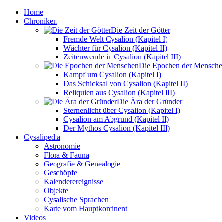
Home
Chroniken
Die Zeit der Götter
Fremde Welt Cysalion (Kapitel I)
Wächter für Cysalion (Kapitel II)
Zeitenwende in Cysalion (Kapitel III)
Die Epochen der Mensch
Kampf um Cysalion (Kapitel I)
Das Schicksal von Cysalion (Kapitel II)
Reliquien aus Cysalion (Kapitel III)
Die Ära der Gründer
Sternenlicht über Cysalion (Kapitel I)
Cysalion am Abgrund (Kapitel II)
Der Mythos Cysalion (Kapitel III)
Cysalipedia
Astronomie
Flora & Fauna
Geografie & Genealogie
Geschöpfe
Kalenderereignisse
Objekte
Cysalische Sprachen
Karte vom Hauptkontinent
Videos