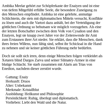
Ambika Meelar gehört zur Schöpferkaste der Enaiyen und ist eine
von tiefem Mitgefühl erfüllte Seele, die besondere Zuneigung zu
den Menschen empfindet. Ambika ist eine gelehrte, anmutige
Schlichterin, die stets mit diplomatischen Mitteln versucht, Konflikte
zu lösen und auch die Vartori dazu anhält, bei der Verteidigung der
göttlichen Ordnung so behutsam wie möglich vorzugehen. Als eine
der letzten Botschafter zwischen dem Volk von Cysalion und den
Enaiyen, legt sie knapp zwei Jahre vor der Zeitenwende ihr Amt
zum Erstaunen ihrer Art nieder. Sie erklärt, dass die Menschen, dank
ihres freien Willens, nun fähig sind, selbst ihr Schicksal in die Hand
zu nehmen und sie keiner göttlichen Führung mehr bedürfen.
Doch sie sollt sich irren, denn einige Menschen folgen verkleidet als
Xetaren blind Dargos Zarva und seiner Silmatey-Armee in eine
blutige Schlacht. Sie starb zusammen mit Alaris am Trias von
Enedion, nachdem dieser zerstört wurde.
Gattung: Enaiy
Herkunft: Druos
Alter: Unbekannt
Merkmale: Kristallblut
Ausbildung: Heilkunst und Philosophie
Persönlichkeit: Ruhig, überlegt und diplomatisch.
Vorlieben: Liebt den Wald und die Natur.