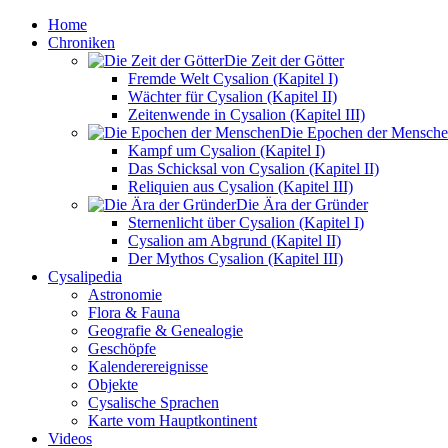
Home
Chroniken
Die Zeit der Götter
Fremde Welt Cysalion (Kapitel I)
Wächter für Cysalion (Kapitel II)
Zeitenwende in Cysalion (Kapitel III)
Die Epochen der Mensch
Kampf um Cysalion (Kapitel I)
Das Schicksal von Cysalion (Kapitel II)
Reliquien aus Cysalion (Kapitel III)
Die Ära der Gründer
Sternenlicht über Cysalion (Kapitel I)
Cysalion am Abgrund (Kapitel II)
Der Mythos Cysalion (Kapitel III)
Cysalipedia
Astronomie
Flora & Fauna
Geografie & Genealogie
Geschöpfe
Kalenderereignisse
Objekte
Cysalische Sprachen
Karte vom Hauptkontinent
Videos