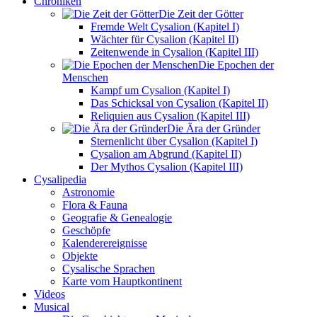
Chroniken
Die Zeit der Götter
Fremde Welt Cysalion (Kapitel I)
Wächter für Cysalion (Kapitel II)
Zeitenwende in Cysalion (Kapitel III)
Die Epochen der
Menschen
Kampf um Cysalion (Kapitel I)
Das Schicksal von Cysalion (Kapitel II)
Reliquien aus Cysalion (Kapitel III)
Die Ära der Gründer
Sternenlicht über Cysalion (Kapitel I)
Cysalion am Abgrund (Kapitel II)
Der Mythos Cysalion (Kapitel III)
Cysalipedia
Astronomie
Flora & Fauna
Geografie & Genealogie
Geschöpfe
Kalenderereignisse
Objekte
Cysalische Sprachen
Karte vom Hauptkontinent
Videos
Musical