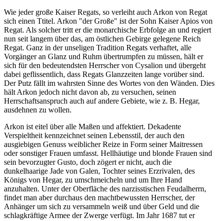
Wie jeder große Kaiser Regats, so verleiht auch Arkon von Regat
sich einen Ttitel. Arkon "der Große" ist der Sohn Kaiser Apios von
Regat. Als solcher tritt er die monarchische Erbfolge an und regiert
nun seit langem über das, am östlichen Gebirge gelegene Reich
Regat. Ganz in der unseligen Tradition Regats verhaftet, alle
Vorgänger an Glanz und Ruhm übertrumpfen zu müssen, hält er
sich für den bedeutendsten Herrscher von Cysalion und übergeht
dabei geflissentlich, dass Regats Glanzzeiten lange vorüber sind.
Der Putz fällt im wahrsten Sinne des Wortes von den Wänden. Dies
hält Arkon jedoch nicht davon ab, zu versuchen, seinen
Herrschaftsanspruch auch auf andere Gebiete, wie z. B. Hegar,
ausdehnen zu wollen.
Arkon ist eitel über alle Maßen und affektiert. Dekadente
Verspieltheit kennzeichnet seinen Lebensstil, der auch den
ausgiebigen Genuss weiblicher Reize in Form seiner Maitressen
oder sonstiger Frauen umfasst. Hellhäutige und blonde Frauen sind
sein bevorzugter Gusto, doch zögert er nicht, auch die
dunkelhaarige Jade von Galen, Tochter seines Erzrivalen, des
Königs von Hegar, zu umschmeicheln und um Ihre Hand
anzuhalten. Unter der Oberfläche des narzisstischen Feudalherrn,
findet man aber durchaus den machtbewussten Herrscher, der
Anhänger um sich zu versammeln weiß und über Geld und die
schlagkräftige Armee der Zwerge verfügt. Im Jahr 1687 tut er