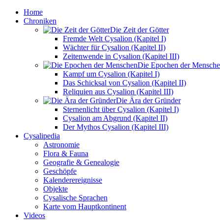
Home
Chroniken
Die Zeit der Götter
Fremde Welt Cysalion (Kapitel I)
Wächter für Cysalion (Kapitel II)
Zeitenwende in Cysalion (Kapitel III)
Die Epochen der Mensch
Kampf um Cysalion (Kapitel I)
Das Schicksal von Cysalion (Kapitel II)
Reliquien aus Cysalion (Kapitel III)
Die Ära der Gründer
Sternenlicht über Cysalion (Kapitel I)
Cysalion am Abgrund (Kapitel II)
Der Mythos Cysalion (Kapitel III)
Cysalipedia
Astronomie
Flora & Fauna
Geografie & Genealogie
Geschöpfe
Kalenderereignisse
Objekte
Cysalische Sprachen
Karte vom Hauptkontinent
Videos