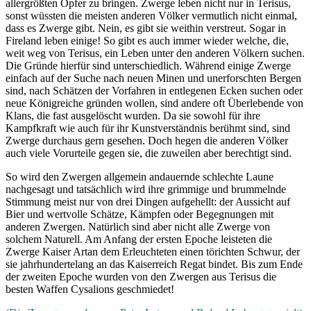
allergrößten Opfer zu bringen. Zwerge leben nicht nur in Terisus,
sonst wüssten die meisten anderen Völker vermutlich nicht einmal,
dass es Zwerge gibt. Nein, es gibt sie weithin verstreut. Sogar in
Fireland leben einige! So gibt es auch immer wieder welche, die,
weit weg von Terisus, ein Leben unter den anderen Völkern suchen.
Die Gründe hierfür sind unterschiedlich. Während einige Zwerge
einfach auf der Suche nach neuen Minen und unerforschten Bergen
sind, nach Schätzen der Vorfahren in entlegenen Ecken suchen oder
neue Königreiche gründen wollen, sind andere oft Überlebende von
Klans, die fast ausgelöscht wurden. Da sie sowohl für ihre
Kampfkraft wie auch für ihr Kunstverständnis berühmt sind, sind
Zwerge durchaus gern gesehen. Doch hegen die anderen Völker
auch viele Vorurteile gegen sie, die zuweilen aber berechtigt sind.
So wird den Zwergen allgemein andauernde schlechte Laune
nachgesagt und tatsächlich wird ihre grimmige und brummelnde
Stimmung meist nur von drei Dingen aufgehellt: der Aussicht auf
Bier und wertvolle Schätze, Kämpfen oder Begegnungen mit
anderen Zwergen. Natürlich sind aber nicht alle Zwerge von
solchem Naturell. Am Anfang der ersten Epoche leisteten die
Zwerge Kaiser Artan dem Erleuchteten einen törichten Schwur, der
sie jahrhundertelang an das Kaiserreich Regat bindet. Bis zum Ende
der zweiten Epoche wurden von den Zwergen aus Terisus die
besten Waffen Cysalions geschmiedet!