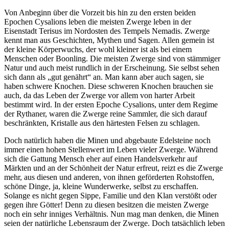
Von Anbeginn über die Vorzeit bis hin zu den ersten beiden
Epochen Cysalions leben die meisten Zwerge leben in der
Eisenstadt Terisus im Nordosten des Tempels Nemadis. Zwerge
kennt man aus Geschichten, Mythen und Sagen. Allen gemein ist
der kleine Körperwuchs, der wohl kleiner ist als bei einem
Menschen oder Boonling. Die meisten Zwerge sind von stämmiger
Natur und auch meist rundlich in der Erscheinung. Sie selbst sehen
sich dann als „gut genährt“ an. Man kann aber auch sagen, sie
haben schwere Knochen. Diese schweren Knochen brauchen sie
auch, da das Leben der Zwerge vor allem von harter Arbeit
bestimmt wird. In der ersten Epoche Cysalions, unter dem Regime
der Rythaner, waren die Zwerge reine Sammler, die sich darauf
beschränkten, Kristalle aus den härtesten Felsen zu schlagen.
Doch natürlich haben die Minen und abgebaute Edelsteine noch
immer einen hohen Stellenwert im Leben vieler Zwerge. Während
sich die Gattung Mensch eher auf einen Handelsverkehr auf
Märkten und an der Schönheit der Natur erfreut, reizt es die Zwerge
mehr, aus diesen und anderen, von ihnen geförderten Rohstoffen,
schöne Dinge, ja, kleine Wunderwerke, selbst zu erschaffen.
Solange es nicht gegen Sippe, Familie und den Klan verstößt oder
gegen ihre Götter! Denn zu diesen besitzen die meisten Zwerge
noch ein sehr inniges Verhältnis. Nun mag man denken, die Minen
seien der natürliche Lebensraum der Zwerge. Doch tatsächlich leben