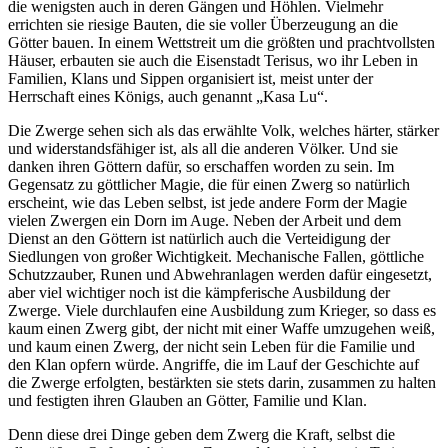
die wenigsten auch in deren Gängen und Höhlen. Vielmehr
errichten sie riesige Bauten, die sie voller Überzeugung an die
Götter bauen. In einem Wettstreit um die größten und prachtvollsten
Häuser, erbauten sie auch die Eisenstadt Terisus, wo ihr Leben in
Familien, Klans und Sippen organisiert ist, meist unter der
Herrschaft eines Königs, auch genannt „Kasa Lu“.
Die Zwerge sehen sich als das erwählte Volk, welches härter, stärker
und widerstandsfähiger ist, als all die anderen Völker. Und sie
danken ihren Göttern dafür, so erschaffen worden zu sein. Im
Gegensatz zu göttlicher Magie, die für einen Zwerg so natürlich
erscheint, wie das Leben selbst, ist jede andere Form der Magie
vielen Zwergen ein Dorn im Auge. Neben der Arbeit und dem
Dienst an den Göttern ist natürlich auch die Verteidigung der
Siedlungen von großer Wichtigkeit. Mechanische Fallen, göttliche
Schutzzauber, Runen und Abwehranlagen werden dafür eingesetzt,
aber viel wichtiger noch ist die kämpferische Ausbildung der
Zwerge. Viele durchlaufen eine Ausbildung zum Krieger, so dass es
kaum einen Zwerg gibt, der nicht mit einer Waffe umzugehen weiß,
und kaum einen Zwerg, der nicht sein Leben für die Familie und
den Klan opfern würde. Angriffe, die im Lauf der Geschichte auf
die Zwerge erfolgten, bestärkten sie stets darin, zusammen zu halten
und festigten ihren Glauben an Götter, Familie und Klan.
Denn diese drei Dinge geben dem Zwerg die Kraft, selbst die