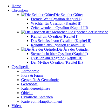
Home
Chroniken
Die Zeit der Götter
Fremde Welt Cysalion (Kapitel I)
Wächter für Cysalion (Kapitel II)
Zeitenwende in Cysalion (Kapitel III)
Die Epochen der Mensch
Kampf um Cysalion (Kapitel I)
Das Schicksal von Cysalion (Kapitel II)
Reliquien aus Cysalion (Kapitel III)
Die Ära der Gründer
Sternenlicht über Cysalion (Kapitel I)
Cysalion am Abgrund (Kapitel II)
Der Mythos Cysalion (Kapitel III)
Cysalipedia
Astronomie
Flora & Fauna
Geografie & Genealogie
Geschöpfe
Kalenderereignisse
Objekte
Cysalische Sprachen
Karte vom Hauptkontinent
Videos