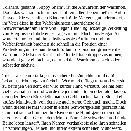
Tolshara, genannt „Slippy Shara", ist die Anführerin der Warrimon.
Doch das war sie nicht immer! In ihrem alten Leben hieß sie Anlin
Emydal. Sie war mit den Kindern König Melvens gut befreundet, da
ihr Vater diese in den Waffenkünsten unterrichtete als
Schwertmeister am Hofe von Hegar. Eine unglückselige Verkettung
von Ereignissen führte eines Tage zu ihrer Flucht aus Hegar. Sie
wanderte umher und ihr selbstbewusstes Auftreten und ihre
Waffenfertigkeit brachten sie schnell in die Position einer
Piratenkönigin. Sie nannte sich fortan Tolshara und gründete die
Warrimon. Sie ist der Kopf und hält die Piratentruppe zusammen,
was nicht ganz einfach ist, denn bei den Warrimon ist sich jeder
selbst der nächste.
Tolshara ist eine starke, selbstsichere Persönlichkeit und dafür
bekannt, nicht lange zu fackeln. Wer muckt, fliegt raus und wer sie
zu betrügen versucht, der wird kurzer Hand verkauft. Sie hat sehr
viel Geschäftssinn und würde nie jemanden töten oder töten lassen,
den oder dessen Einzelteile man zu Geld machen kann. Sie hat ein
großes Mundwerk, von dem sie auch gerne Gebrauch macht. Doch
wenn dieses sie mal wieder in ernste Schwierigkeiten gebracht hat,
dann hat sie noch immer ihre Beine in die Hand genommen und ist
davon gelaufen. Getreu dem Motto „Nur Tote schweigen und flinke
Beine leben länger“. Ihren Namen verdankt sie also ihren schnellen
Entscheidungen, Beinen und ihrem extrem schnellen Mundwerk.