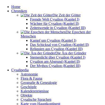
Home
Chroniken
Die Zeit der Götter
Fremde Welt Cysalion (Kapitel I)
Wächter für Cysalion (Kapitel II)
Zeitenwende in Cysalion (Kapitel III)
Die Epochen der
Menschen
Kampf um Cysalion (Kapitel I)
Das Schicksal von Cysalion (Kapitel II)
Reliquien aus Cysalion (Kapitel III)
Die Ära der Gründer
Sternenlicht über Cysalion (Kapitel I)
Cysalion am Abgrund (Kapitel II)
Der Mythos Cysalion (Kapitel III)
Cysalipedia
Astronomie
Flora & Fauna
Geografie & Genealogie
Geschöpfe
Kalenderereignisse
Objekte
Cysalische Sprachen
Karte vom Hauptkontinent