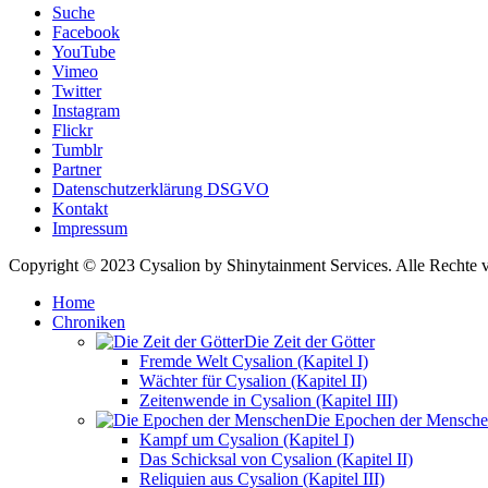
Suche
Facebook
YouTube
Vimeo
Twitter
Instagram
Flickr
Tumblr
Partner
Datenschutzerklärung DSGVO
Kontakt
Impressum
Copyright © 2023 Cysalion by Shinytainment Services. Alle Rechte v
Home
Chroniken
Die Zeit der Götter
Fremde Welt Cysalion (Kapitel I)
Wächter für Cysalion (Kapitel II)
Zeitenwende in Cysalion (Kapitel III)
Die Epochen der Mensch
Kampf um Cysalion (Kapitel I)
Das Schicksal von Cysalion (Kapitel II)
Reliquien aus Cysalion (Kapitel III)