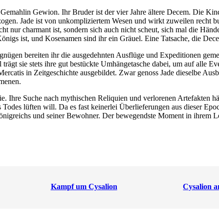
emahlin Gewion. Ihr Bruder ist der vier Jahre ältere Decem. Die Kinde
gen. Jade ist von unkompliziertem Wesen und wirkt zuweilen recht bur
icht nur charmant ist, sondern sich auch nicht scheut, sich mal die Hän
önigs ist, und Kosenamen sind ihr ein Gräuel. Eine Tatsache, die Dec
Vergnügen bereiten ihr die ausgedehnten Ausflüge und Expeditionen gem
ägt sie stets ihre gut bestückte Umhängetasche dabei, um auf alle Even
ercatis in Zeitgeschichte ausgebildet. Zwar genoss Jade dieselbe Au
omenen.
ie. Ihre Suche nach mythischen Reliquien und verlorenen Artefakten häl
 Todes lüften will. Da es fast keinerlei Überlieferungen aus dieser Ep
Königreichs und seiner Bewohner. Der bewegendste Moment in ihrem Le
Kampf um Cysalion
Cysalion 