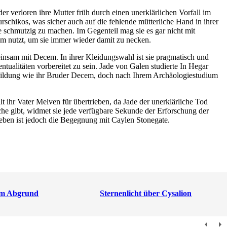
r verloren ihre Mutter früh durch einen unerklärlichen Vorfall im
schikos, was sicher auch auf die fehlende mütterliche Hand in ihrer
de schmutzig zu machen. Im Gegenteil mag sie es gar nicht mit
em nutzt, um sie immer wieder damit zu necken.
einsam mit Decem. In ihrer Kleidungswahl ist sie pragmatisch und
tualitäten vorbereitet zu sein. Jade von Galen studierte In Hegar
sbildung wie ihr Bruder Decem, doch nach Ihrem Archäologiestudium
t ihr Vater Melven für übertrieben, da Jade der unerklärliche Tod
oche gibt, widmet sie jede verfügbare Sekunde der Erforschung der
ben ist jedoch die Begegnung mit Caylen Stonegate.
am Abgrund
Sternenlicht über Cysalion