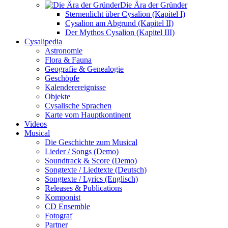
Die Ära der Gründer
Sternenlicht über Cysalion (Kapitel I)
Cysalion am Abgrund (Kapitel II)
Der Mythos Cysalion (Kapitel III)
Cysalipedia
Astronomie
Flora & Fauna
Geografie & Genealogie
Geschöpfe
Kalenderereignisse
Objekte
Cysalische Sprachen
Karte vom Hauptkontinent
Videos
Musical
Die Geschichte zum Musical
Lieder / Songs (Demo)
Soundtrack & Score (Demo)
Songtexte / Liedtexte (Deutsch)
Songtexte / Lyrics (Englisch)
Releases & Publications
Komponist
CD Ensemble
Fotograf
Partner