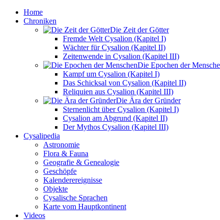
Home
Chroniken
Die Zeit der Götter
Fremde Welt Cysalion (Kapitel I)
Wächter für Cysalion (Kapitel II)
Zeitenwende in Cysalion (Kapitel III)
Die Epochen der Mensch
Kampf um Cysalion (Kapitel I)
Das Schicksal von Cysalion (Kapitel II)
Reliquien aus Cysalion (Kapitel III)
Die Ära der Gründer
Sternenlicht über Cysalion (Kapitel I)
Cysalion am Abgrund (Kapitel II)
Der Mythos Cysalion (Kapitel III)
Cysalipedia
Astronomie
Flora & Fauna
Geografie & Genealogie
Geschöpfe
Kalenderereignisse
Objekte
Cysalische Sprachen
Karte vom Hauptkontinent
Videos