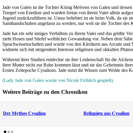
Jade von Galen ist die Tochter König Melvens von Galen und dessen G
Tempel von Enedion und wurden fortan von ihrem Vater allein aufgezo
Jugend zurückzuführen ist. Umso beliebter ist sie beim Volk, da sie n
Samthandschuhen angefasst zu werden, nur weil sie die Tochter des K
Jade hat ein sehr inniges Verhältnis zu ihrem Vater und das größte 
zieht Hosen und Stiefel weiblicher Gewandung vor. Neben dem Säbel tr
Sprachwissenschaften und wurde von den Klerikern aus Arcatis und M
widmete sich mit steigendem Interesse religiösen und okkulten Phän
Während ihrer Studien entdeckte sie ihre Leidenschaft für die Alchem
ihrer Mutter nicht zur Ruhe kommen lässt und sie das Geheimnis ihres
Ersten Zeitepoche Cysalions. Jade nutzt ihr Wissen zum Wohle des 
(Lady Jade von Galen wurde von Nicole Fröhlich gespielt)
Weitere Beiträge zu den Chroniken
Der Mythos Cysalion
Reliquien aus Cysalion