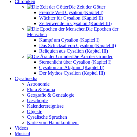
Chroniken
Die Zeit der Götter
Fremde Welt Cysalion (Kapitel I)
Wächter für Cysalion (Kapitel II)
Zeitenwende in Cysalion (Kapitel III)
Die Epochen der
Menschen
Kampf um Cysalion (Kapitel I)
Das Schicksal von Cysalion (Kapitel II)
Reliquien aus Cysalion (Kapitel III)
Die Ära der Gründer
Sternenlicht über Cysalion (Kapitel I)
Cysalion am Abgrund (Kapitel II)
Der Mythos Cysalion (Kapitel III)
Cysalipedia
Astronomie
Flora & Fauna
Geografie & Genealogie
Geschöpfe
Kalenderereignisse
Objekte
Cysalische Sprachen
Karte vom Hauptkontinent
Videos
Musical