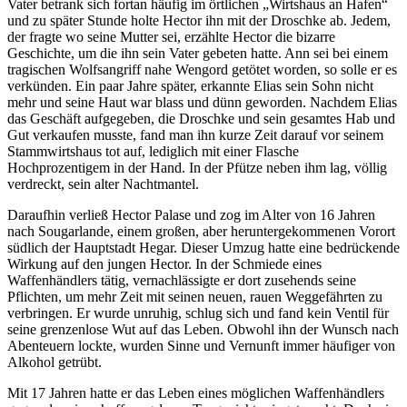
Vater betrank sich fortan häufig im örtlichen „Wirtshaus an Hafen“
und zu später Stunde holte Hector ihn mit der Droschke ab. Jedem,
der fragte wo seine Mutter sei, erzählte Hector die bizarre
Geschichte, um die ihn sein Vater gebeten hatte. Ann sei bei einem
tragischen Wolfsangriff nahe Wengord getötet worden, so solle er es
verkünden. Ein paar Jahre später, erkannte Elias sein Sohn nicht
mehr und seine Haut war blass und dünn geworden. Nachdem Elias
das Geschäft aufgegeben, die Droschke und sein gesamtes Hab und
Gut verkaufen musste, fand man ihn kurze Zeit darauf vor seinem
Stammwirtshaus tot auf, lediglich mit einer Flasche
Hochprozentigem in der Hand. In der Pfütze neben ihm lag, völlig
verdreckt, sein alter Nachtmantel.
Daraufhin verließ Hector Palase und zog im Alter von 16 Jahren
nach Sougarlande, einem großen, aber heruntergekommenen Vorort
südlich der Hauptstadt Hegar. Dieser Umzug hatte eine bedrückende
Wirkung auf den jungen Hector. In der Schmiede eines
Waffenhändlers tätig, vernachlässigte er dort zusehends seine
Pflichten, um mehr Zeit mit seinen neuen, rauen Weggefährten zu
verbringen. Er wurde unruhig, schlug sich und fand kein Ventil für
seine grenzenlose Wut auf das Leben. Obwohl ihn der Wunsch nach
Abenteuern lockte, wurden Sinne und Vernunft immer häufiger von
Alkohol getrübt.
Mit 17 Jahren hatte er das Leben eines möglichen Waffenhändlers