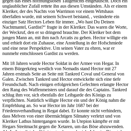
gegen das eines hoffnungslosen Taugenichts eingetauscht. Doch ein
unglaublicher Zufall rettete ihn aus diesen Umständen. Als er einem
Kleriker, der des Nachts von Warrimon vor einem Wirtshaus
überfallen wurde, mit seinem Schwert beistand, , veränderte ein
einziger Satz Hectors Leben für immer. „Wo hast Du Deinen
Nachtmantel, Gardist?“ fragte in der Kleriker. Das waren die Worte,
der Weckruf, den er so dringend brauchte. Der Kleriker bot dem
jungen Mann an, mit ihm nach Arcatis zu gehen. Hector willigte ein
und erhielt dort ein Zuhause, eine Anstellung in der Hofschmiede
und eine neue Perspektive. Um seinen Vater zu ehren, war er
nunmehr entschlossen Gardist zu werden.
Mit 18 Jahren wurde Hector Soldat in der Armee von Hegar. In
einem Bürgerkrieg westlich von Nemadis stand Hector mit 27
Jahren erstmals Seite an Seite mit Tankred Coval und General von
Galen. Zwischen Tankred und Hector entwickelte sich eine tiefe
Freundschaft. Nach einigen erfolgreichen Gefechten erlangte Hector
den Rang des Waffenmeisters und darauf die des Captains. Tankred
schlug ihm vor, sich ebenfalls der Leibgarde des Königs zu
verpflichten. Natürlich willigte Hector ein und der König nahm die
Empfehlung an. So war Hector im Jahr 1687 bei der
Friedensverhandlung in Regat dabei. Er konnte nicht verhindern,
dass Melven von einer übermächtigen Silmatey verletzt und von
Kleriker Lathus hintergangen wurde. In Utepion kämpfte er mit
Hegars Streitmacht gegen die Xetaren, um das Böse abzuwenden.