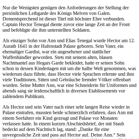
Nur die Wenigsten genügen den Anforderungen der Stellung der
persönlichen Leibgarde des Königs Melven von Galen.
Dementsprechend ist dieser Titel mit höchster Ehre verbunden.
Captain Hector Tenegal diente zuvor eine lange Zeit an der Front
und befehligte die ihm unterstellten Soldaten.
Als einziger Sohn von Ann und Elias Tenegal wurde Hector am 12.
Aurath 1641 in der Hafenstadt Palase geboren. Sein Vater, ein
ehemaliger Gardist, war ein angesehener und stattlicher
Waffenhändler geworden. Stets mit seinem alten, blauen
Nachtmantel aus Hegars Garde bekleidet, hatte er seinen Sohn
schon in dessen Kindertagen mit um die halbe Welt genommen, was
wiederum dazu führte, dass Hector viele Sprachen erlernte und ihm
viele Traditionen, Sitten und Gebräuche fremder Völker offenbart
wurden. Seine Mutter Ann, war eine Schneiderin für Uniformen und
abends sang sie leidenschaftlich in diversen Etablissements vor
zahlendem Publikum.
Als Hector und sein Vater nach einer sehr langen Reise wieder in
Palase eintrafen, mussten beide schmerzlich erfahren, dass Ann mit
einem Seefahrer ein Kind gezeugt und Palase vor Monaten
verlassen hatte. In einem kurzen Abschiedsbrief, der mit Staub
bedeckt auf dem Nachtisch lag, stand: „Danke für eine
unvergessliche Zeit und pass auf Hector auf. Deine Ann.“ Sein