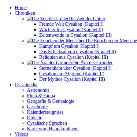
Home
Chroniken
Die Zeit der Götter
Fremde Welt Cysalion (Kapitel I)
Wächter für Cysalion (Kapitel II)
Zeitenwende in Cysalion (Kapitel III)
Die Epochen der Mensch
Kampf um Cysalion (Kapitel I)
Das Schicksal von Cysalion (Kapitel II)
Reliquien aus Cysalion (Kapitel III)
Die Ära der Gründer
Sternenlicht über Cysalion (Kapitel I)
Cysalion am Abgrund (Kapitel II)
Der Mythos Cysalion (Kapitel III)
Cysalipedia
Astronomie
Flora & Fauna
Geografie & Genealogie
Geschöpfe
Kalenderereignisse
Objekte
Cysalische Sprachen
Karte vom Hauptkontinent
Videos