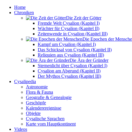
Home
Chroniken
Die Zeit der Götter
Fremde Welt Cysalion (Kapitel I)
Wächter für Cysalion (Kapitel II)
Zeitenwende in Cysalion (Kapitel III)
Die Epochen der Mensch
Kampf um Cysalion (Kapitel I)
Das Schicksal von Cysalion (Kapitel II)
Reliquien aus Cysalion (Kapitel III)
Die Ära der Gründer
Sternenlicht über Cysalion (Kapitel I)
Cysalion am Abgrund (Kapitel II)
Der Mythos Cysalion (Kapitel III)
Cysalipedia
Astronomie
Flora & Fauna
Geografie & Genealogie
Geschöpfe
Kalenderereignisse
Objekte
Cysalische Sprachen
Karte vom Hauptkontinent
Videos