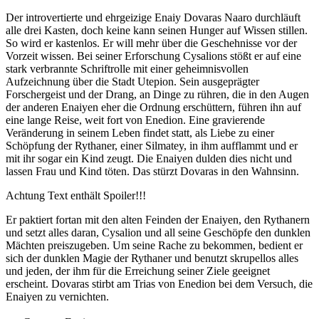
Der introvertierte und ehrgeizige Enaiy Dovaras Naaro durchläuft
alle drei Kasten, doch keine kann seinen Hunger auf Wissen stillen.
So wird er kastenlos. Er will mehr über die Geschehnisse vor der
Vorzeit wissen. Bei seiner Erforschung Cysalions stößt er auf eine
stark verbrannte Schriftrolle mit einer geheimnisvollen
Aufzeichnung über die Stadt Utepion. Sein ausgeprägter
Forschergeist und der Drang, an Dinge zu rühren, die in den Augen
der anderen Enaiyen eher die Ordnung erschüttern, führen ihn auf
eine lange Reise, weit fort von Enedion. Eine gravierende
Veränderung in seinem Leben findet statt, als Liebe zu einer
Schöpfung der Rythaner, einer Silmatey, in ihm aufflammt und er
mit ihr sogar ein Kind zeugt. Die Enaiyen dulden dies nicht und
lassen Frau und Kind töten. Das stürzt Dovaras in den Wahnsinn.
Achtung Text enthält Spoiler!!!
Er paktiert fortan mit den alten Feinden der Enaiyen, den Rythanern
und setzt alles daran, Cysalion und all seine Geschöpfe den dunklen
Mächten preiszugeben. Um seine Rache zu bekommen, bedient er
sich der dunklen Magie der Rythaner und benutzt skrupellos alles
und jeden, der ihm für die Erreichung seiner Ziele geeignet
erscheint. Dovaras stirbt am Trias von Enedion bei dem Versuch, die
Enaiyen zu vernichten.