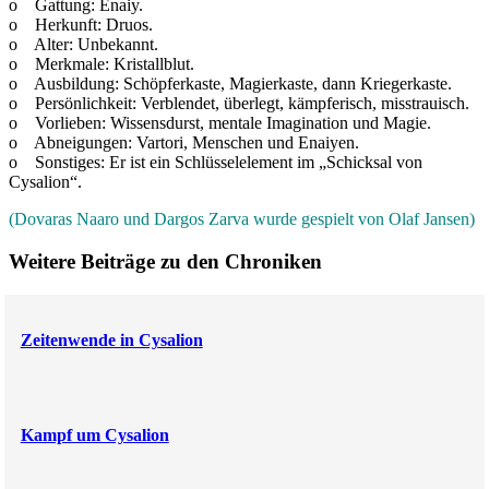
o Gattung: Enaiy.
o Herkunft: Druos.
o Alter: Unbekannt.
o Merkmale: Kristallblut.
o Ausbildung: Schöpferkaste, Magierkaste, dann Kriegerkaste.
o Persönlichkeit: Verblendet, überlegt, kämpferisch, misstrauisch.
o Vorlieben: Wissensdurst, mentale Imagination und Magie.
o Abneigungen: Vartori, Menschen und Enaiyen.
o Sonstiges: Er ist ein Schlüsselelement im „Schicksal von
Cysalion“.
(Dovaras Naaro und Dargos Zarva wurde gespielt von Olaf Jansen)
Weitere Beiträge zu den Chroniken
Zeitenwende in Cysalion
Kampf um Cysalion