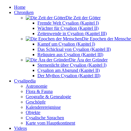
Home
Chroniken
Die Zeit der Götter
Fremde Welt Cysalion (Kapitel I)
Wächter für Cysalion (Kapitel II)
Zeitenwende in Cysalion (Kapitel III)
Die Epochen der Mensch
Kampf um Cysalion (Kapitel I)
Das Schicksal von Cysalion (Kapitel II)
Reliquien aus Cysalion (Kapitel III)
Die Ära der Gründer
Sternenlicht über Cysalion (Kapitel I)
Cysalion am Abgrund (Kapitel II)
Der Mythos Cysalion (Kapitel III)
Cysalipedia
Astronomie
Flora & Fauna
Geografie & Genealogie
Geschöpfe
Kalenderereignisse
Objekte
Cysalische Sprachen
Karte vom Hauptkontinent
Videos