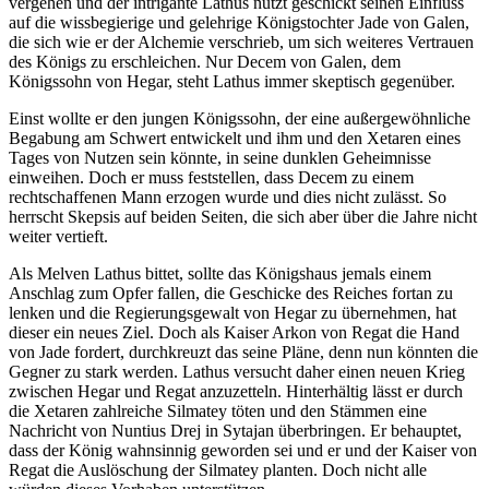
vergehen und der intrigante Lathus nutzt geschickt seinen Einfluss
auf die wissbegierige und gelehrige Königstochter Jade von Galen,
die sich wie er der Alchemie verschrieb, um sich weiteres Vertrauen
des Königs zu erschleichen. Nur Decem von Galen, dem
Königssohn von Hegar, steht Lathus immer skeptisch gegenüber.
Einst wollte er den jungen Königssohn, der eine außergewöhnliche
Begabung am Schwert entwickelt und ihm und den Xetaren eines
Tages von Nutzen sein könnte, in seine dunklen Geheimnisse
einweihen. Doch er muss feststellen, dass Decem zu einem
rechtschaffenen Mann erzogen wurde und dies nicht zulässt. So
herrscht Skepsis auf beiden Seiten, die sich aber über die Jahre nicht
weiter vertieft.
Als Melven Lathus bittet, sollte das Königshaus jemals einem
Anschlag zum Opfer fallen, die Geschicke des Reiches fortan zu
lenken und die Regierungsgewalt von Hegar zu übernehmen, hat
dieser ein neues Ziel. Doch als Kaiser Arkon von Regat die Hand
von Jade fordert, durchkreuzt das seine Pläne, denn nun könnten die
Gegner zu stark werden. Lathus versucht daher einen neuen Krieg
zwischen Hegar und Regat anzuzetteln. Hinterhältig lässt er durch
die Xetaren zahlreiche Silmatey töten und den Stämmen eine
Nachricht von Nuntius Drej in Sytajan überbringen. Er behauptet,
dass der König wahnsinnig geworden sei und er und der Kaiser von
Regat die Auslöschung der Silmatey planten. Doch nicht alle