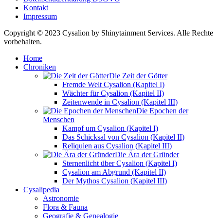
Kontakt
Impressum
Copyright © 2023 Cysalion by Shinytainment Services. Alle Rechte
vorbehalten.
Home
Chroniken
Die Zeit der Götter
Fremde Welt Cysalion (Kapitel I)
Wächter für Cysalion (Kapitel II)
Zeitenwende in Cysalion (Kapitel III)
Die Epochen der
Menschen
Kampf um Cysalion (Kapitel I)
Das Schicksal von Cysalion (Kapitel II)
Reliquien aus Cysalion (Kapitel III)
Die Ära der Gründer
Sternenlicht über Cysalion (Kapitel I)
Cysalion am Abgrund (Kapitel II)
Der Mythos Cysalion (Kapitel III)
Cysalipedia
Astronomie
Flora & Fauna
Geografie & Genealogie