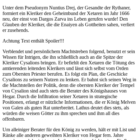
Unter dem Pseudonym Nuntius Drej, der Gesandte der Rythaner,
formiert ein Kleriker den Geheimbund der Xetaren im Jahr 1666
neu, der einst von Dargos Zarva ins Leben gerufen wurde! Den
Glauben der Kleriker, die die Enaiyen als Gottheiten sahen, verliert
er zusehends.
Achtung Text enthält Spoiler!!!
Verblendet und persönlichem Machtstreben folgend, benutzt er sein
Wissen für Intrigen, die ihn schließlich auch an die Spitze der
Kleriker Cysalions bringen. Er befiehlt den Xetaren die Tötung des
amtierenden leitenden Klerikers und lässt sich selbst vom Orden
zum Obersten Priester berufen. Es folgt ein Plan, die Geschicke
Cysalions zu seinem Nutzen zu lenken. Er bahnt sich seinen Weg in
die Machtstellen der Politik, denn die obersten Kleriker der Tempel
von Cysalion sind auch stets die Berater des Königshauses von
Hegar. Durch die Infiltration seiner Xetaren in strategische
Positionen, erlangt er nützliche Informationen, die er König Melven
von Galen als guten Rat unterbreitet. Lathus deutet dies stets, als
würden die weisen Götter zu ihm sprechen und ihm all dies
offenbaren.
Um alleiniger Berater für den König zu werden, hält er mit List und
Ränke alle anderen geweihten Kleriker von Hegar fern. Jahre