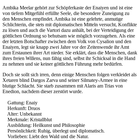
Ambika Meelar gehört zur Schöpferkaste der Enaiyen und ist eine
von tiefem Mitgefühl erfüllte Seele, die besondere Zuneigung zu
den Menschen empfindet. Ambika ist eine gelehrte, anmutige
Schlichterin, die stets mit diplomatischen Mitteln versucht, Konflikte
zu lösen und auch die Vartori dazu anhält, bei der Verteidigung der
göttlichen Ordnung so behutsam wie möglich vorzugehen. Als eine
der letzten Botschafter zwischen dem Volk von Cysalion und den
Enaiyen, legt sie knapp zwei Jahre vor der Zeitenwende ihr Amt
zum Erstaunen ihrer Art nieder. Sie erklärt, dass die Menschen, dank
ihres freien Willens, nun fähig sind, selbst ihr Schicksal in die Hand
zu nehmen und sie keiner göttlichen Führung mehr bedürfen.
Doch sie sollt sich irren, denn einige Menschen folgen verkleidet als
Xetaren blind Dargos Zarva und seiner Silmatey-Armee in eine
blutige Schlacht. Sie starb zusammen mit Alaris am Trias von
Enedion, nachdem dieser zerstört wurde.
Gattung: Enaiy
Herkunft: Druos
Alter: Unbekannt
Merkmale: Kristallblut
Ausbildung: Heilkunst und Philosophie
Persönlichkeit: Ruhig, überlegt und diplomatisch.
Vorlieben: Liebt den Wald und die Natur.