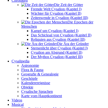
Chroniken
Die Zeit der Götter
Fremde Welt Cysalion (Kapitel I)
Wächter für Cysalion (Kapitel II)
Zeitenwende in Cysalion (Kapitel III)
Die Epochen der
Menschen
Kampf um Cysalion (Kapitel I)
Das Schicksal von Cysalion (Kapitel II)
Reliquien aus Cysalion (Kapitel III)
Die Ära der Gründer
Sternenlicht über Cysalion (Kapitel I)
Cysalion am Abgrund (Kapitel II)
Der Mythos Cysalion (Kapitel III)
Cysalipedia
Astronomie
Flora & Fauna
Geografie & Genealogie
Geschöpfe
Kalenderereignisse
Objekte
Cysalische Sprachen
Karte vom Hauptkontinent
Videos
Musical