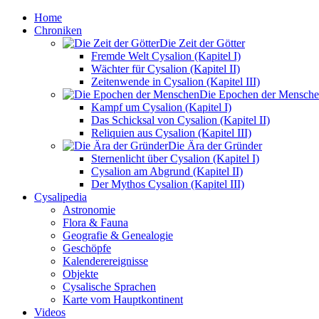
Home
Chroniken
Die Zeit der Götter
Fremde Welt Cysalion (Kapitel I)
Wächter für Cysalion (Kapitel II)
Zeitenwende in Cysalion (Kapitel III)
Die Epochen der Mensch
Kampf um Cysalion (Kapitel I)
Das Schicksal von Cysalion (Kapitel II)
Reliquien aus Cysalion (Kapitel III)
Die Ära der Gründer
Sternenlicht über Cysalion (Kapitel I)
Cysalion am Abgrund (Kapitel II)
Der Mythos Cysalion (Kapitel III)
Cysalipedia
Astronomie
Flora & Fauna
Geografie & Genealogie
Geschöpfe
Kalenderereignisse
Objekte
Cysalische Sprachen
Karte vom Hauptkontinent
Videos