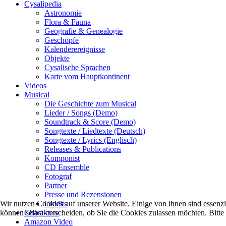
Cysalipedia
Astronomie
Flora & Fauna
Geografie & Genealogie
Geschöpfe
Kalenderereignisse
Objekte
Cysalische Sprachen
Karte vom Hauptkontinent
Videos
Musical
Die Geschichte zum Musical
Lieder / Songs (Demo)
Soundtrack & Score (Demo)
Songtexte / Liedtexte (Deutsch)
Songtexte / Lyrics (Englisch)
Releases & Publications
Komponist
CD Ensemble
Fotograf
Partner
Presse und Rezensionen
Wir nutzen Cookies auf unserer Website. Einige von ihnen sind essenzi
Credits
können selbst entscheiden, ob Sie die Cookies zulassen möchten. Bitte
Charaktere
Amazon Video