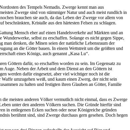
 im Nordosten des Tempels Nemadis. Zwerge kennt man aus
 meisten Zwerge sind von stämmiger Natur und auch meist rundlich in
Knochen brauchen sie auch, da das Leben der Zwerge vor allem von
f beschränkten, Kristalle aus den härtesten Felsen zu schlagen.
 Gattung Mensch eher auf einen Handelsverkehr auf Märkten und an
ne Wunderwerke, selbst zu erschaffen. Solange es nicht gegen Sippe,
mag man denken, die Minen seien der natürliche Lebensraum der
eugung an die Götter bauen. In einem Wettstreit um die größten und
 Herrschaft eines Königs, auch genannt „Kasa Lu“.
ihren Göttern dafür, so erschaffen worden zu sein. Im Gegensatz zu
 im Auge. Neben der Arbeit und dem Dienst an den Göttern ist
n werden dafür eingesetzt, aber viel wichtiger noch ist die
er Waffe umzugehen weiß, und kaum einen Zwerg, der nicht sein
 zusammen zu halten und festigten ihren Glauben an Götter, Familie
en die meisten anderen Völker vermutlich nicht einmal, dass es Zwerge
in Leben unter den anderen Völkern suchen. Die Gründe hierfür sind
hren in entlegenen Ecken suchen oder neue Königreiche gründen
ständnis berühmt sind, sind Zwerge durchaus gern gesehen. Doch hegen