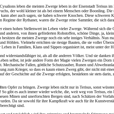
 Cysalions leben die meisten Zwerge leben in der Eisenstadt Terisus
uchs, der wohl kleiner ist als bei einem Menschen oder Boonling. Die
Man kann aber auch sagen, sie haben schwere Knochen. Diese schweren 
em Regime der Rythaner, waren die Zwerge reine Sammler, die sich darau
r einen hohen Stellenwert im Leben vieler Zwerge. Während sich die
n und anderen, von ihnen geförderten Rohstoffen, schöne Dinge, ja, klei
n besitzen die meisten Zwerge noch ein sehr inniges Verhältnis. Nun 
d Höhlen. Vielmehr errichten sie riesige Bauten, die sie voller Überz
hr Leben in Familien, Klans und Sippen organisiert ist, meist unter der
und widerstandsfähiger ist, als all die anderen Völker. Und sie danken 
s Leben selbst, ist jede andere Form der Magie vielen Zwergen ein Dorn
t. Mechanische Fallen, göttliche Schutzzauber, Runen und Abwehranlage
ung zum Krieger, so dass es kaum einen Zwerg gibt, der nicht mit ein
f der Geschichte auf die Zwerge erfolgten, bestärkten sie stets darin,
ßten Opfer zu bringen. Zwerge leben nicht nur in Terisus, sonst wüsst
nige! So gibt es auch immer wieder welche, die, weit weg von Terisus, e
 neuen Minen und unerforschten Bergen sind, nach Schätzen der Vorfa
 wurden. Da sie sowohl für ihre Kampfkraft wie auch für ihr Kunstver
berechtigt sind.