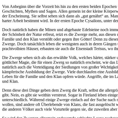
Von Anbeginn über die Vorzeit bis hin zu den ersten beiden Epochen
Geschichten, Mythen und Sagen. Allen gemein ist der kleine Körperw
der Erscheinung. Sie selbst sehen sich dann als „gut genährt“ an. 
harter Arbeit bestimmt wird. In der ersten Epoche Cysalions, unter d
Doch natürlich haben die Minen und abgebaute Edelsteine noch imme
der Schönheit der Natur erfreut, reizt es die Zwerge mehr, aus diese
Familie und den Klan verstößt oder gegen ihre Götter! Denn zu diese
Zwerge. Doch tatsächlich leben die wenigsten auch in deren Gängen un
prachtvollsten Häuser, erbauten sie auch die Eisenstadt Terisus, wo i
Die Zwerge sehen sich als das erwählte Volk, welches härter, stärker 
göttlicher Magie, die für einen Zwerg so natürlich erscheint, wie da
natürlich auch die Verteidigung der Siedlungen von großer Wichtigkei
kämpferische Ausbildung der Zwerge. Viele durchlaufen eine Ausbild
Leben für die Familie und den Klan opfern würde. Angriffe, die im Lau
und Klan.
Denn diese drei Dinge geben dem Zwerg die Kraft, selbst die allergrö
gibt. Nein, es gibt sie weithin verstreut. Sogar in Fireland leben ei
unterschiedlich. Während einige Zwerge einfach auf der Suche nach
wollen, sind andere oft Überlebende von Klans, die fast ausgelöscht
die anderen Völker auch viele Vorurteile gegen sie, die zuweilen aber 