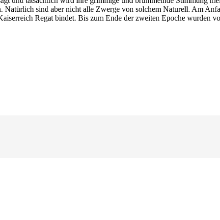
gt und tatsächlich wird ihre grimmige und brummelnde Stimmung meist 
Natürlich sind aber nicht alle Zwerge von solchem Naturell. Am Anfan
as Kaiserreich Regat bindet. Bis zum Ende der zweiten Epoche wurden v