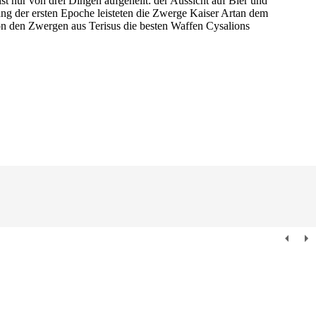
nur von drei Dingen aufgehellt: der Aussicht auf Bier und
g der ersten Epoche leisteten die Zwerge Kaiser Artan dem
on den Zwergen aus Terisus die besten Waffen Cysalions