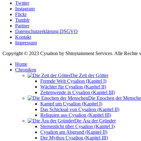
Twitter
Instagram
Flickr
Tumblr
Partner
Datenschutzerklärung DSGVO
Kontakt
Impressum
Copyright © 2023 Cysalion by Shinytainment Services. Alle Rechte v
Home
Chroniken
Die Zeit der Götter
Fremde Welt Cysalion (Kapitel I)
Wächter für Cysalion (Kapitel II)
Zeitenwende in Cysalion (Kapitel III)
Die Epochen der Mensch
Kampf um Cysalion (Kapitel I)
Das Schicksal von Cysalion (Kapitel II)
Reliquien aus Cysalion (Kapitel III)
Die Ära der Gründer
Sternenlicht über Cysalion (Kapitel I)
Cysalion am Abgrund (Kapitel II)
Der Mythos Cysalion (Kapitel III)