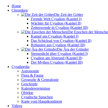
Home
Chroniken
Die Zeit der Götter
Fremde Welt Cysalion (Kapitel I)
Wächter für Cysalion (Kapitel II)
Zeitenwende in Cysalion (Kapitel III)
Die Epochen der Mensch
Kampf um Cysalion (Kapitel I)
Das Schicksal von Cysalion (Kapitel II)
Reliquien aus Cysalion (Kapitel III)
Die Ära der Gründer
Sternenlicht über Cysalion (Kapitel I)
Cysalion am Abgrund (Kapitel II)
Der Mythos Cysalion (Kapitel III)
Cysalipedia
Astronomie
Flora & Fauna
Geografie & Genealogie
Geschöpfe
Kalenderereignisse
Objekte
Cysalische Sprachen
Karte vom Hauptkontinent
Videos