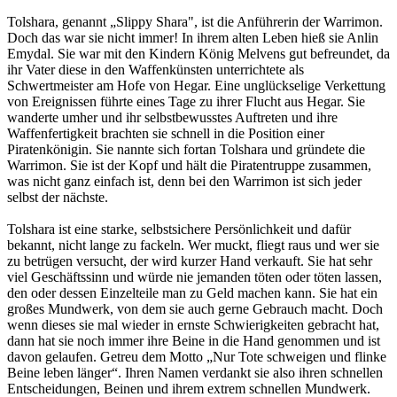
Tolshara, genannt „Slippy Shara", ist die Anführerin der Warrimon.
Doch das war sie nicht immer! In ihrem alten Leben hieß sie Anlin
Emydal. Sie war mit den Kindern König Melvens gut befreundet, da
ihr Vater diese in den Waffenkünsten unterrichtete als
Schwertmeister am Hofe von Hegar. Eine unglückselige Verkettung
von Ereignissen führte eines Tage zu ihrer Flucht aus Hegar. Sie
wanderte umher und ihr selbstbewusstes Auftreten und ihre
Waffenfertigkeit brachten sie schnell in die Position einer
Piratenkönigin. Sie nannte sich fortan Tolshara und gründete die
Warrimon. Sie ist der Kopf und hält die Piratentruppe zusammen,
was nicht ganz einfach ist, denn bei den Warrimon ist sich jeder
selbst der nächste.
Tolshara ist eine starke, selbstsichere Persönlichkeit und dafür
bekannt, nicht lange zu fackeln. Wer muckt, fliegt raus und wer sie
zu betrügen versucht, der wird kurzer Hand verkauft. Sie hat sehr
viel Geschäftssinn und würde nie jemanden töten oder töten lassen,
den oder dessen Einzelteile man zu Geld machen kann. Sie hat ein
großes Mundwerk, von dem sie auch gerne Gebrauch macht. Doch
wenn dieses sie mal wieder in ernste Schwierigkeiten gebracht hat,
dann hat sie noch immer ihre Beine in die Hand genommen und ist
davon gelaufen. Getreu dem Motto „Nur Tote schweigen und flinke
Beine leben länger“. Ihren Namen verdankt sie also ihren schnellen
Entscheidungen, Beinen und ihrem extrem schnellen Mundwerk.