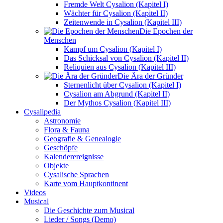
Fremde Welt Cysalion (Kapitel I)
Wächter für Cysalion (Kapitel II)
Zeitenwende in Cysalion (Kapitel III)
Die Epochen der
Menschen
Kampf um Cysalion (Kapitel I)
Das Schicksal von Cysalion (Kapitel II)
Reliquien aus Cysalion (Kapitel III)
Die Ära der Gründer
Sternenlicht über Cysalion (Kapitel I)
Cysalion am Abgrund (Kapitel II)
Der Mythos Cysalion (Kapitel III)
Cysalipedia
Astronomie
Flora & Fauna
Geografie & Genealogie
Geschöpfe
Kalenderereignisse
Objekte
Cysalische Sprachen
Karte vom Hauptkontinent
Videos
Musical
Die Geschichte zum Musical
Lieder / Songs (Demo)