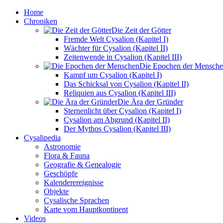
Home
Chroniken
Die Zeit der Götter
Fremde Welt Cysalion (Kapitel I)
Wächter für Cysalion (Kapitel II)
Zeitenwende in Cysalion (Kapitel III)
Die Epochen der Mensch
Kampf um Cysalion (Kapitel I)
Das Schicksal von Cysalion (Kapitel II)
Reliquien aus Cysalion (Kapitel III)
Die Ära der Gründer
Sternenlicht über Cysalion (Kapitel I)
Cysalion am Abgrund (Kapitel II)
Der Mythos Cysalion (Kapitel III)
Cysalipedia
Astronomie
Flora & Fauna
Geografie & Genealogie
Geschöpfe
Kalenderereignisse
Objekte
Cysalische Sprachen
Karte vom Hauptkontinent
Videos