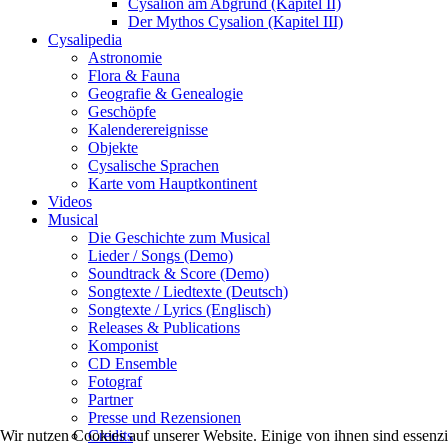
Cysalion am Abgrund (Kapitel II)
Der Mythos Cysalion (Kapitel III)
Cysalipedia
Astronomie
Flora & Fauna
Geografie & Genealogie
Geschöpfe
Kalenderereignisse
Objekte
Cysalische Sprachen
Karte vom Hauptkontinent
Videos
Musical
Die Geschichte zum Musical
Lieder / Songs (Demo)
Soundtrack & Score (Demo)
Songtexte / Liedtexte (Deutsch)
Songtexte / Lyrics (Englisch)
Releases & Publications
Komponist
CD Ensemble
Fotograf
Partner
Presse und Rezensionen
Wir nutzen Cookies auf unserer Website. Einige von ihnen sind essenzi
Credits