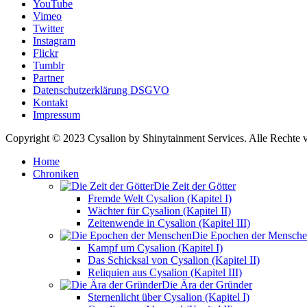
YouTube
Vimeo
Twitter
Instagram
Flickr
Tumblr
Partner
Datenschutzerklärung DSGVO
Kontakt
Impressum
Copyright © 2023 Cysalion by Shinytainment Services. Alle Rechte v
Home
Chroniken
Die Zeit der Götter
Fremde Welt Cysalion (Kapitel I)
Wächter für Cysalion (Kapitel II)
Zeitenwende in Cysalion (Kapitel III)
Die Epochen der Mensch
Kampf um Cysalion (Kapitel I)
Das Schicksal von Cysalion (Kapitel II)
Reliquien aus Cysalion (Kapitel III)
Die Ära der Gründer
Sternenlicht über Cysalion (Kapitel I)