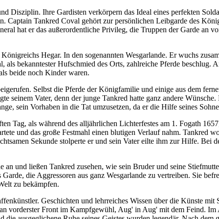
 und Disziplin. Ihre Gardisten verkörpern das Ideal eines perfekten So
en. Captain Tankred Coval gehört zur persönlichen Leibgarde des König
ral hat er das außerordentliche Privileg, die Truppen der Garde an vor
 Königreichs Hegar. In den sogenannten Wesgarlande. Er wuchs zusa
l, als bekanntester Hufschmied des Orts, zahlreiche Pferde beschlug. A
 als beide noch Kinder waren.
erufen. Selbst die Pferde der Königfamilie und einige aus dem fernen 
gte seinem Vater, denn der junge Tankred hatte ganz andere Wünsche. Er
ange, sein Vorhaben in die Tat umzusetzen, da er die Hilfe seines Sohne
en Tag, als während des alljährlichen Lichterfestes am 1. Fogath 1657
artete und das große Festmahl einen blutigen Verlauf nahm. Tankred w
achtsamen Sekunde stolperte er und sein Vater eilte ihm zur Hilfe. B
an und ließen Tankred zusehen, wie sein Bruder und seine Stiefmutter
arde, die Aggressoren aus ganz Wesgarlande zu vertreiben. Sie befrei
 Welt zu bekämpfen.
fenkünstler. Geschichten und lehrreiches Wissen über die Künste mit 
an vorderster Front im Kampfgewühl, Aug' in Aug' mit dem Feind. Im Alt
t und die ausgeglichene Ruhe seines Geistes wurden legendär. Nach 