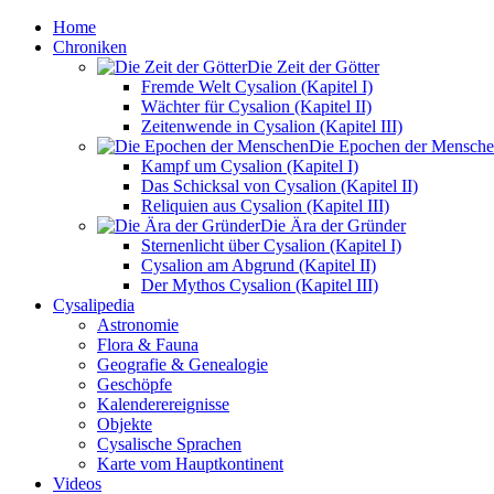
Home
Chroniken
Die Zeit der Götter
Fremde Welt Cysalion (Kapitel I)
Wächter für Cysalion (Kapitel II)
Zeitenwende in Cysalion (Kapitel III)
Die Epochen der Mensch
Kampf um Cysalion (Kapitel I)
Das Schicksal von Cysalion (Kapitel II)
Reliquien aus Cysalion (Kapitel III)
Die Ära der Gründer
Sternenlicht über Cysalion (Kapitel I)
Cysalion am Abgrund (Kapitel II)
Der Mythos Cysalion (Kapitel III)
Cysalipedia
Astronomie
Flora & Fauna
Geografie & Genealogie
Geschöpfe
Kalenderereignisse
Objekte
Cysalische Sprachen
Karte vom Hauptkontinent
Videos