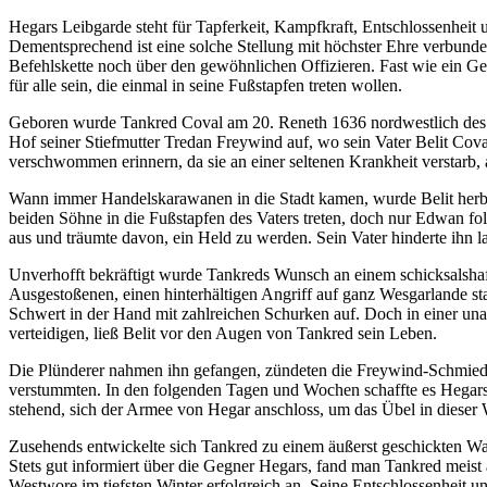
Hegars Leibgarde steht für Tapferkeit, Kampfkraft, Entschlossenheit
Dementsprechend ist eine solche Stellung mit höchster Ehre verbund
Befehlskette noch über den gewöhnlichen Offizieren. Fast wie ein Gene
für alle sein, die einmal in seine Fußstapfen treten wollen.
Geboren wurde Tankred Coval am 20. Reneth 1636 nordwestlich des
Hof seiner Stiefmutter Tredan Freywind auf, wo sein Vater Belit Cova
verschwommen erinnern, da sie an einer seltenen Krankheit verstarb,
Wann immer Handelskarawanen in die Stadt kamen, wurde Belit herbeig
beiden Söhne in die Fußstapfen des Vaters treten, doch nur Edwan fol
aus und träumte davon, ein Held zu werden. Sein Vater hinderte ihn l
Unverhofft bekräftigt wurde Tankreds Wunsch an einem schicksalshaft
Ausgestoßenen, einen hinterhältigen Angriff auf ganz Wesgarlande st
Schwert in der Hand mit zahlreichen Schurken auf. Doch in einer un
verteidigen, ließ Belit vor den Augen von Tankred sein Leben.
Die Plünderer nahmen ihn gefangen, zündeten die Freywind-Schmiede 
verstummten. In den folgenden Tagen und Wochen schaffte es Hegars G
stehend, sich der Armee von Hegar anschloss, um das Übel in dieser
Zusehends entwickelte sich Tankred zu einem äußerst geschickten Waf
Stets gut informiert über die Gegner Hegars, fand man Tankred meist 
Westwore im tiefsten Winter erfolgreich an. Seine Entschlossenhei