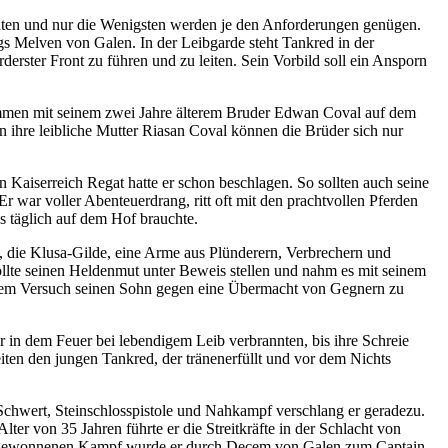
ldaten und nur die Wenigsten werden je den Anforderungen genügen.
s Melven von Galen. In der Leibgarde steht Tankred in der
derster Front zu führen und zu leiten. Sein Vorbild soll ein Ansporn
mmen mit seinem zwei Jahre älterem Bruder Edwan Coval auf dem
n ihre leibliche Mutter Riasan Coval können die Brüder sich nur
Kaiserreich Regat hatte er schon beschlagen. So sollten auch seine
 war voller Abenteuerdrang, ritt oft mit den prachtvollen Pferden
s täglich auf dem Hof brauchte.
, die Klusa-Gilde, eine Arme aus Plünderern, Verbrechern und
ollte seinen Heldenmut unter Beweis stellen und nahm es mit seinem
ei dem Versuch seinen Sohn gegen eine Übermacht von Gegnern zu
 in dem Feuer bei lebendigem Leib verbrannten, bis ihre Schreie
ten den jungen Tankred, der tränenerfüllt und vor dem Nichts
Schwert, Steinschlosspistole und Nahkampf verschlang er geradezu.
er von 35 Jahren führte er die Streitkräfte in der Schlacht von
dem gewonnenen Kampf wurde er durch Decem von Galen zum Captain