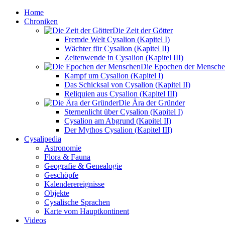
Home
Chroniken
Die Zeit der Götter
Fremde Welt Cysalion (Kapitel I)
Wächter für Cysalion (Kapitel II)
Zeitenwende in Cysalion (Kapitel III)
Die Epochen der Mensch
Kampf um Cysalion (Kapitel I)
Das Schicksal von Cysalion (Kapitel II)
Reliquien aus Cysalion (Kapitel III)
Die Ära der Gründer
Sternenlicht über Cysalion (Kapitel I)
Cysalion am Abgrund (Kapitel II)
Der Mythos Cysalion (Kapitel III)
Cysalipedia
Astronomie
Flora & Fauna
Geografie & Genealogie
Geschöpfe
Kalenderereignisse
Objekte
Cysalische Sprachen
Karte vom Hauptkontinent
Videos