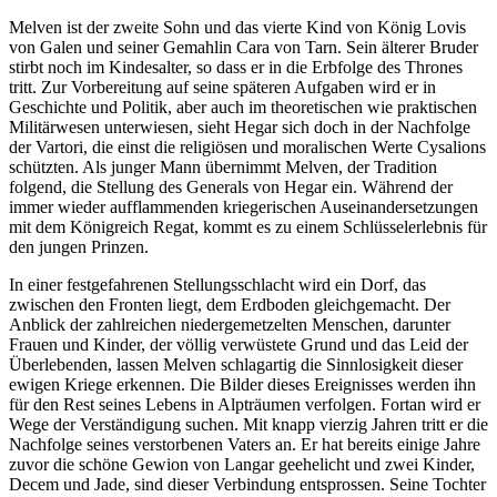
Melven ist der zweite Sohn und das vierte Kind von König Lovis
von Galen und seiner Gemahlin Cara von Tarn. Sein älterer Bruder
stirbt noch im Kindesalter, so dass er in die Erbfolge des Thrones
tritt. Zur Vorbereitung auf seine späteren Aufgaben wird er in
Geschichte und Politik, aber auch im theoretischen wie praktischen
Militärwesen unterwiesen, sieht Hegar sich doch in der Nachfolge
der Vartori, die einst die religiösen und moralischen Werte Cysalions
schützten. Als junger Mann übernimmt Melven, der Tradition
folgend, die Stellung des Generals von Hegar ein. Während der
immer wieder aufflammenden kriegerischen Auseinandersetzungen
mit dem Königreich Regat, kommt es zu einem Schlüsselerlebnis für
den jungen Prinzen.
In einer festgefahrenen Stellungsschlacht wird ein Dorf, das
zwischen den Fronten liegt, dem Erdboden gleichgemacht. Der
Anblick der zahlreichen niedergemetzelten Menschen, darunter
Frauen und Kinder, der völlig verwüstete Grund und das Leid der
Überlebenden, lassen Melven schlagartig die Sinnlosigkeit dieser
ewigen Kriege erkennen. Die Bilder dieses Ereignisses werden ihn
für den Rest seines Lebens in Alpträumen verfolgen. Fortan wird er
Wege der Verständigung suchen. Mit knapp vierzig Jahren tritt er die
Nachfolge seines verstorbenen Vaters an. Er hat bereits einige Jahre
zuvor die schöne Gewion von Langar geehelicht und zwei Kinder,
Decem und Jade, sind dieser Verbindung entsprossen. Seine Tochter