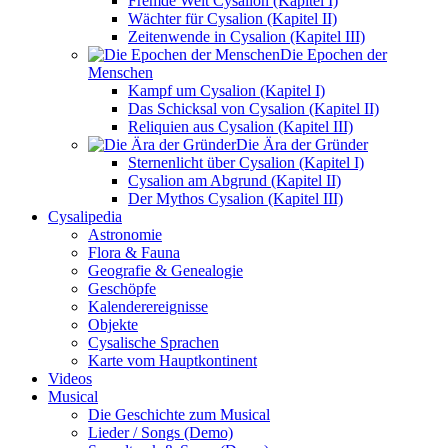
Fremde Welt Cysalion (Kapitel I)
Wächter für Cysalion (Kapitel II)
Zeitenwende in Cysalion (Kapitel III)
Die Epochen der
Menschen
Kampf um Cysalion (Kapitel I)
Das Schicksal von Cysalion (Kapitel II)
Reliquien aus Cysalion (Kapitel III)
Die Ära der Gründer
Sternenlicht über Cysalion (Kapitel I)
Cysalion am Abgrund (Kapitel II)
Der Mythos Cysalion (Kapitel III)
Cysalipedia
Astronomie
Flora & Fauna
Geografie & Genealogie
Geschöpfe
Kalenderereignisse
Objekte
Cysalische Sprachen
Karte vom Hauptkontinent
Videos
Musical
Die Geschichte zum Musical
Lieder / Songs (Demo)