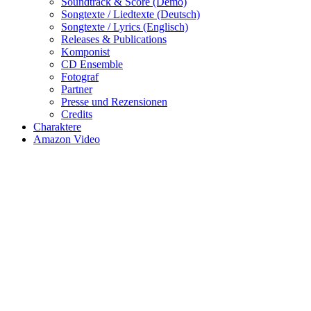
Soundtrack & Score (Demo)
Songtexte / Liedtexte (Deutsch)
Songtexte / Lyrics (Englisch)
Releases & Publications
Komponist
CD Ensemble
Fotograf
Partner
Presse und Rezensionen
Credits
Charaktere
Amazon Video