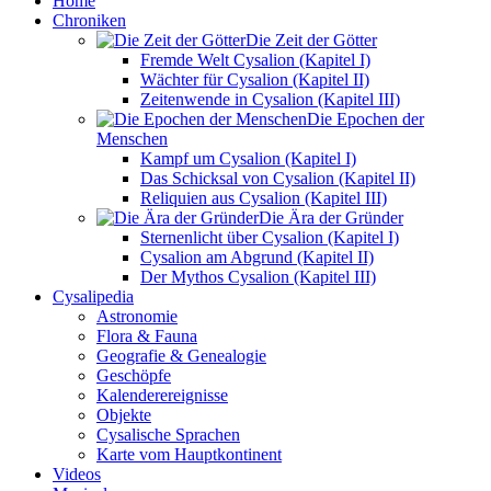
Home
Chroniken
Die Zeit der Götter
Fremde Welt Cysalion (Kapitel I)
Wächter für Cysalion (Kapitel II)
Zeitenwende in Cysalion (Kapitel III)
Die Epochen der
Menschen
Kampf um Cysalion (Kapitel I)
Das Schicksal von Cysalion (Kapitel II)
Reliquien aus Cysalion (Kapitel III)
Die Ära der Gründer
Sternenlicht über Cysalion (Kapitel I)
Cysalion am Abgrund (Kapitel II)
Der Mythos Cysalion (Kapitel III)
Cysalipedia
Astronomie
Flora & Fauna
Geografie & Genealogie
Geschöpfe
Kalenderereignisse
Objekte
Cysalische Sprachen
Karte vom Hauptkontinent
Videos