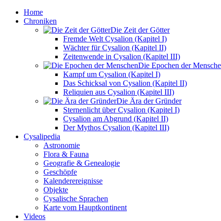
Home
Chroniken
Die Zeit der Götter
Fremde Welt Cysalion (Kapitel I)
Wächter für Cysalion (Kapitel II)
Zeitenwende in Cysalion (Kapitel III)
Die Epochen der Mensch
Kampf um Cysalion (Kapitel I)
Das Schicksal von Cysalion (Kapitel II)
Reliquien aus Cysalion (Kapitel III)
Die Ära der Gründer
Sternenlicht über Cysalion (Kapitel I)
Cysalion am Abgrund (Kapitel II)
Der Mythos Cysalion (Kapitel III)
Cysalipedia
Astronomie
Flora & Fauna
Geografie & Genealogie
Geschöpfe
Kalenderereignisse
Objekte
Cysalische Sprachen
Karte vom Hauptkontinent
Videos