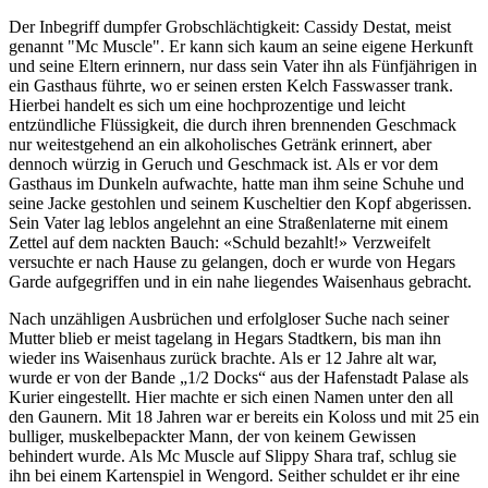
Der Inbegriff dumpfer Grobschlächtigkeit: Cassidy Destat, meist
genannt "Mc Muscle". Er kann sich kaum an seine eigene Herkunft
und seine Eltern erinnern, nur dass sein Vater ihn als Fünfjährigen in
ein Gasthaus führte, wo er seinen ersten Kelch Fasswasser trank.
Hierbei handelt es sich um eine hochprozentige und leicht
entzündliche Flüssigkeit, die durch ihren brennenden Geschmack
nur weitestgehend an ein alkoholisches Getränk erinnert, aber
dennoch würzig in Geruch und Geschmack ist. Als er vor dem
Gasthaus im Dunkeln aufwachte, hatte man ihm seine Schuhe und
seine Jacke gestohlen und seinem Kuscheltier den Kopf abgerissen.
Sein Vater lag leblos angelehnt an eine Straßenlaterne mit einem
Zettel auf dem nackten Bauch: «Schuld bezahlt!» Verzweifelt
versuchte er nach Hause zu gelangen, doch er wurde von Hegars
Garde aufgegriffen und in ein nahe liegendes Waisenhaus gebracht.
Nach unzähligen Ausbrüchen und erfolgloser Suche nach seiner
Mutter blieb er meist tagelang in Hegars Stadtkern, bis man ihn
wieder ins Waisenhaus zurück brachte. Als er 12 Jahre alt war,
wurde er von der Bande „1/2 Docks“ aus der Hafenstadt Palase als
Kurier eingestellt. Hier machte er sich einen Namen unter den all
den Gaunern. Mit 18 Jahren war er bereits ein Koloss und mit 25 ein
bulliger, muskelbepackter Mann, der von keinem Gewissen
behindert wurde. Als Mc Muscle auf Slippy Shara traf, schlug sie
ihn bei einem Kartenspiel in Wengord. Seither schuldet er ihr eine