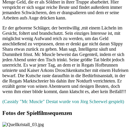
Menge Geld, die er als Söldner in ihrer Truppe abarbeitet. Hier
verspricht er sich sogar reiche Beute und findet außerdem immer
jemanden Schwächeren, den er drangsalieren und dem er seine
Arbeiten aufs Auge drücken kann.
Er der geborene Schläger, der bereitwillig ,mit einem Lächeln im
Gesicht, foltert und brandschatzt. Sein einziges Interesse ist, mit
möglichst wenig Aufwand reich zu werden, um das Geld
anschließend zu verprassen, denn er denkt gar nicht daran Slippy
Shara etwas zurück zu geben. Man sagt, Intelligenz säuft und
Dummheit frisst. Mc Muscle beweist das Gegenteil, indem er sich
jeden Abend unter den Tisch trinkt. Seine größte Tat bleibt jedoch
unerreicht. Es war jener Tag, an dem er in Regats Hofbrunnen
urinierte und Kaiser Arkons Droschkenkutscher mit einem Hufeisen
bewarf. Die Kutsche raste daraufhin in die Bedürfnisanstalt, in der
die Regats Marktschreier bis dahin ihre Notdurft verrichteten. Er
erzählt gerne von seinen Abenteuern und riesigen Beuten, doch
wenn ihm einer blöde kommt, dann klatscht es, aber kein Beifall!!!
(Cassidy "Mc Muscle" Destat wurde von Jörg Scheewel gespielt)
Fotos der Spielfilmsequenzen