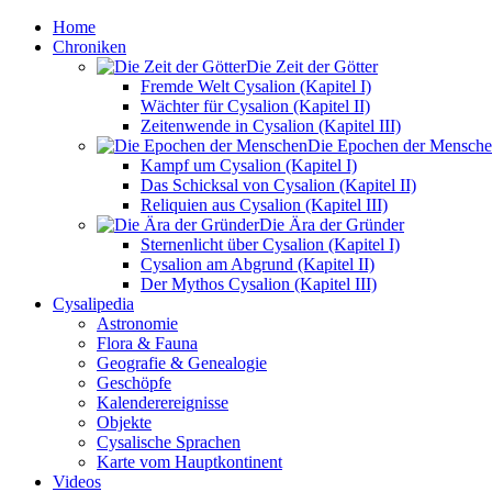
Home
Chroniken
Die Zeit der Götter
Fremde Welt Cysalion (Kapitel I)
Wächter für Cysalion (Kapitel II)
Zeitenwende in Cysalion (Kapitel III)
Die Epochen der Mensch
Kampf um Cysalion (Kapitel I)
Das Schicksal von Cysalion (Kapitel II)
Reliquien aus Cysalion (Kapitel III)
Die Ära der Gründer
Sternenlicht über Cysalion (Kapitel I)
Cysalion am Abgrund (Kapitel II)
Der Mythos Cysalion (Kapitel III)
Cysalipedia
Astronomie
Flora & Fauna
Geografie & Genealogie
Geschöpfe
Kalenderereignisse
Objekte
Cysalische Sprachen
Karte vom Hauptkontinent
Videos