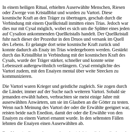
In einem heiligen Ritual, erhielten Auserwählte Menschen, Riesen
oder Zwerge von Kristallblut und wurden zu Vartori. Diese
kosmische Kraft an den Träger zu übertragen, geschah durch die
Verbindung mit einem Quellkristall inmitten eines Trias. Jedoch war
dies nur mit Cysal möglich, wobei es sich um die Splitter eines jeden
auf Cysalion ankommenden Quellkristalls handelt. Der Quellkristall
fuhr nach dieser der Prozedur in den Druos und versank im Quell
des Lebens. Er gelangte dort seine kosmische Kraft zurück und
konnte dadurch als Enaiy im Trias wiedergeboren werden. Gestärkt
durch das Kristallblut in Verbindung mit der kosmischen Kraft des
Cysals, wurde der Träger stärker, schneller und konnte seine
Lebenszeit außergewöhnlich verlängern. Cysal ermöglichte des
Vartori zudem, mit den Enaiyen mental über weite Strecken zu
kommunizieren.
Die Vartori waren Krieger und geistliche zugleich. Sie zogen durch
die Länder, immer auf der Suche nach weiteren Vartori. Sobald sie
jemanden erwählt haben, verbrachten sie meist einige Jahre mit
auserwählten Anwärtern, um sie im Glauben an die Götter zu testen.
Wenn nach Meinung des Vartori der oder die Erwählte geeignet war,
reisten beide nach Enedion, damit der oder die Erwählte von den
Enaiyen zu einem Vartori ernannt wurde. In den seltensten Fällen
lehnten die Enaiyen einen Auserwählten ab.