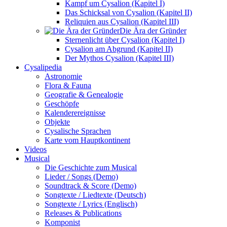
Kampf um Cysalion (Kapitel I)
Das Schicksal von Cysalion (Kapitel II)
Reliquien aus Cysalion (Kapitel III)
Die Ära der Gründer
Sternenlicht über Cysalion (Kapitel I)
Cysalion am Abgrund (Kapitel II)
Der Mythos Cysalion (Kapitel III)
Cysalipedia
Astronomie
Flora & Fauna
Geografie & Genealogie
Geschöpfe
Kalenderereignisse
Objekte
Cysalische Sprachen
Karte vom Hauptkontinent
Videos
Musical
Die Geschichte zum Musical
Lieder / Songs (Demo)
Soundtrack & Score (Demo)
Songtexte / Liedtexte (Deutsch)
Songtexte / Lyrics (Englisch)
Releases & Publications
Komponist