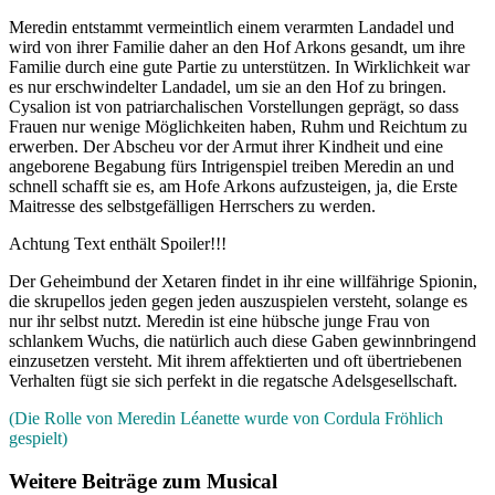
Meredin entstammt vermeintlich einem verarmten Landadel und
wird von ihrer Familie daher an den Hof Arkons gesandt, um ihre
Familie durch eine gute Partie zu unterstützen. In Wirklichkeit war
es nur erschwindelter Landadel, um sie an den Hof zu bringen.
Cysalion ist von patriarchalischen Vorstellungen geprägt, so dass
Frauen nur wenige Möglichkeiten haben, Ruhm und Reichtum zu
erwerben. Der Abscheu vor der Armut ihrer Kindheit und eine
angeborene Begabung fürs Intrigenspiel treiben Meredin an und
schnell schafft sie es, am Hofe Arkons aufzusteigen, ja, die Erste
Maitresse des selbstgefälligen Herrschers zu werden.
Achtung Text enthält Spoiler!!!
Der Geheimbund der Xetaren findet in ihr eine willfährige Spionin,
die skrupellos jeden gegen jeden auszuspielen versteht, solange es
nur ihr selbst nutzt. Meredin ist eine hübsche junge Frau von
schlankem Wuchs, die natürlich auch diese Gaben gewinnbringend
einzusetzen versteht. Mit ihrem affektierten und oft übertriebenen
Verhalten fügt sie sich perfekt in die regatsche Adelsgesellschaft.
(Die Rolle von Meredin Léanette wurde von Cordula Fröhlich
gespielt)
Weitere Beiträge zum Musical