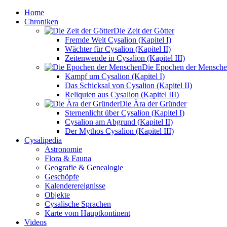
Home
Chroniken
Die Zeit der Götter
Fremde Welt Cysalion (Kapitel I)
Wächter für Cysalion (Kapitel II)
Zeitenwende in Cysalion (Kapitel III)
Die Epochen der Mensch
Kampf um Cysalion (Kapitel I)
Das Schicksal von Cysalion (Kapitel II)
Reliquien aus Cysalion (Kapitel III)
Die Ära der Gründer
Sternenlicht über Cysalion (Kapitel I)
Cysalion am Abgrund (Kapitel II)
Der Mythos Cysalion (Kapitel III)
Cysalipedia
Astronomie
Flora & Fauna
Geografie & Genealogie
Geschöpfe
Kalenderereignisse
Objekte
Cysalische Sprachen
Karte vom Hauptkontinent
Videos