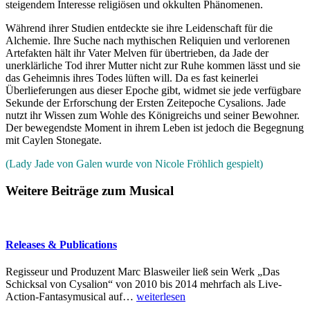
steigendem Interesse religiösen und okkulten Phänomenen.
Während ihrer Studien entdeckte sie ihre Leidenschaft für die
Alchemie. Ihre Suche nach mythischen Reliquien und verlorenen
Artefakten hält ihr Vater Melven für übertrieben, da Jade der
unerklärliche Tod ihrer Mutter nicht zur Ruhe kommen lässt und sie
das Geheimnis ihres Todes lüften will. Da es fast keinerlei
Überlieferungen aus dieser Epoche gibt, widmet sie jede verfügbare
Sekunde der Erforschung der Ersten Zeitepoche Cysalions. Jade
nutzt ihr Wissen zum Wohle des Königreichs und seiner Bewohner.
Der bewegendste Moment in ihrem Leben ist jedoch die Begegnung
mit Caylen Stonegate.
(Lady Jade von Galen wurde von Nicole Fröhlich gespielt)
Weitere Beiträge zum Musical
Releases & Publications
Regisseur und Produzent Marc Blasweiler ließ sein Werk „Das
Schicksal von Cysalion“ von 2010 bis 2014 mehrfach als Live-
Action-Fantasymusical auf
…
weiterlesen