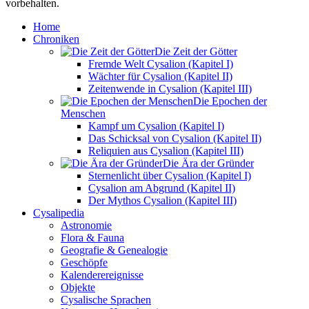
vorbehalten.
Home
Chroniken
Die Zeit der Götter
Fremde Welt Cysalion (Kapitel I)
Wächter für Cysalion (Kapitel II)
Zeitenwende in Cysalion (Kapitel III)
Die Epochen der
Menschen
Kampf um Cysalion (Kapitel I)
Das Schicksal von Cysalion (Kapitel II)
Reliquien aus Cysalion (Kapitel III)
Die Ära der Gründer
Sternenlicht über Cysalion (Kapitel I)
Cysalion am Abgrund (Kapitel II)
Der Mythos Cysalion (Kapitel III)
Cysalipedia
Astronomie
Flora & Fauna
Geografie & Genealogie
Geschöpfe
Kalenderereignisse
Objekte
Cysalische Sprachen