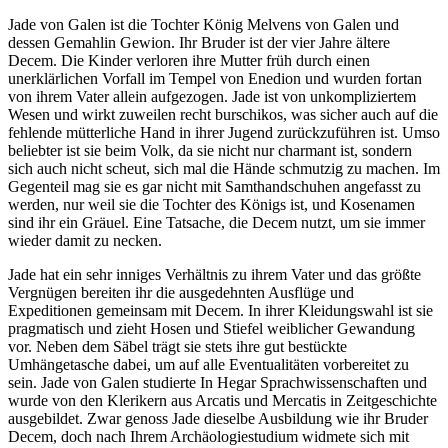
Jade von Galen ist die Tochter König Melvens von Galen und
dessen Gemahlin Gewion. Ihr Bruder ist der vier Jahre ältere
Decem. Die Kinder verloren ihre Mutter früh durch einen
unerklärlichen Vorfall im Tempel von Enedion und wurden fortan
von ihrem Vater allein aufgezogen. Jade ist von unkompliziertem
Wesen und wirkt zuweilen recht burschikos, was sicher auch auf die
fehlende mütterliche Hand in ihrer Jugend zurückzuführen ist. Umso
beliebter ist sie beim Volk, da sie nicht nur charmant ist, sondern
sich auch nicht scheut, sich mal die Hände schmutzig zu machen. Im
Gegenteil mag sie es gar nicht mit Samthandschuhen angefasst zu
werden, nur weil sie die Tochter des Königs ist, und Kosenamen
sind ihr ein Gräuel. Eine Tatsache, die Decem nutzt, um sie immer
wieder damit zu necken.
Jade hat ein sehr inniges Verhältnis zu ihrem Vater und das größte
Vergnügen bereiten ihr die ausgedehnten Ausflüge und
Expeditionen gemeinsam mit Decem. In ihrer Kleidungswahl ist sie
pragmatisch und zieht Hosen und Stiefel weiblicher Gewandung
vor. Neben dem Säbel trägt sie stets ihre gut bestückte
Umhängetasche dabei, um auf alle Eventualitäten vorbereitet zu
sein. Jade von Galen studierte In Hegar Sprachwissenschaften und
wurde von den Klerikern aus Arcatis und Mercatis in Zeitgeschichte
ausgebildet. Zwar genoss Jade dieselbe Ausbildung wie ihr Bruder
Decem, doch nach Ihrem Archäologiestudium widmete sich mit