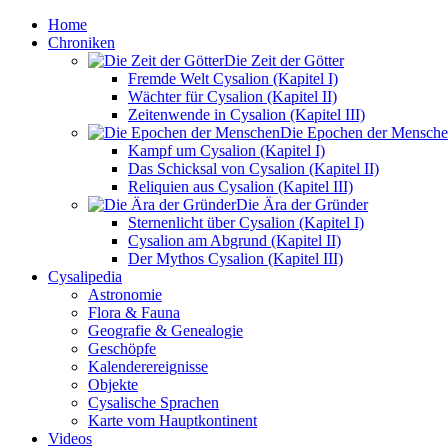
Home
Chroniken
Die Zeit der Götter
Fremde Welt Cysalion (Kapitel I)
Wächter für Cysalion (Kapitel II)
Zeitenwende in Cysalion (Kapitel III)
Die Epochen der Mensch
Kampf um Cysalion (Kapitel I)
Das Schicksal von Cysalion (Kapitel II)
Reliquien aus Cysalion (Kapitel III)
Die Ära der Gründer
Sternenlicht über Cysalion (Kapitel I)
Cysalion am Abgrund (Kapitel II)
Der Mythos Cysalion (Kapitel III)
Cysalipedia
Astronomie
Flora & Fauna
Geografie & Genealogie
Geschöpfe
Kalenderereignisse
Objekte
Cysalische Sprachen
Karte vom Hauptkontinent
Videos