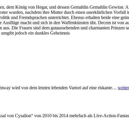
en, dem König von Hegar, und dessen Gemahlin Gemahlin Gewion. Als E
ester wurden, nachdem ihre Mutter durch einen unerklärlichen Vorfa
itik und Fremdsprachen unterrichtet. Ebenso erhalten beide eine gründ
erne Ausflüge macht und sich in den Waffenkünsten übt. Decem ist von
 aus. Die Frauen sind dem gutaussehenden und charmanten Prinzen sehr
cem umgibt jedoch ein dunkles Geheimnis
htway wird von dem letzten lebenden Vartori auf eine riskante
…
weiter
ksal von Cysalion“ von 2010 bis 2014 mehrfach als Live-Action-Fantas