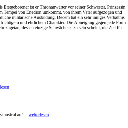
rstgeborener ist er Thronanwärter vor seiner Schwester, Prinzessin
ll im Tempel von Enedion umkommt, von ihrem Vater aufgezogen und
liche militärische Ausbildung. Decem hat ein sehr inniges Verhältnis
 aufrichtigem und ehrlichem Charakter. Die Abneigung gegen jede Form
 zugetan, dessen einzige Schwäche es zu sein scheint, nie Zeit für
lesen
ymusical auf
…
weiterlesen