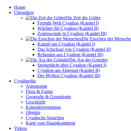
Home
Chroniken
Die Zeit der Götter
Fremde Welt Cysalion (Kapitel I)
Wächter für Cysalion (Kapitel II)
Zeitenwende in Cysalion (Kapitel III)
Die Epochen der Mensch
Kampf um Cysalion (Kapitel I)
Das Schicksal von Cysalion (Kapitel II)
Reliquien aus Cysalion (Kapitel III)
Die Ära der Gründer
Sternenlicht über Cysalion (Kapitel I)
Cysalion am Abgrund (Kapitel II)
Der Mythos Cysalion (Kapitel III)
Cysalipedia
Astronomie
Flora & Fauna
Geografie & Genealogie
Geschöpfe
Kalenderereignisse
Objekte
Cysalische Sprachen
Karte vom Hauptkontinent
Videos