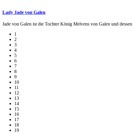
Lady Jade von Galen
Jade von Galen ist die Tochter König Melvens von Galen und dessen 
1
2
3
4
5
6
7
8
9
10
11
12
13
14
15
16
17
18
19