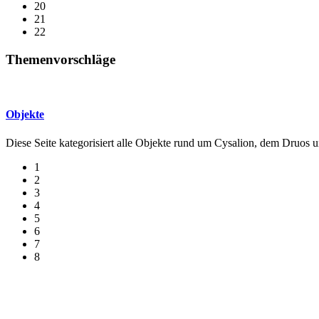
20
21
22
Themenvorschläge
Objekte
Diese Seite kategorisiert alle Objekte rund um Cysalion, dem Druos u
1
2
3
4
5
6
7
8