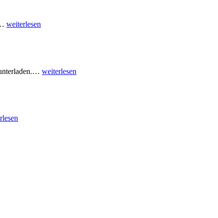
…
weiterlesen
nterladen.
…
weiterlesen
rlesen