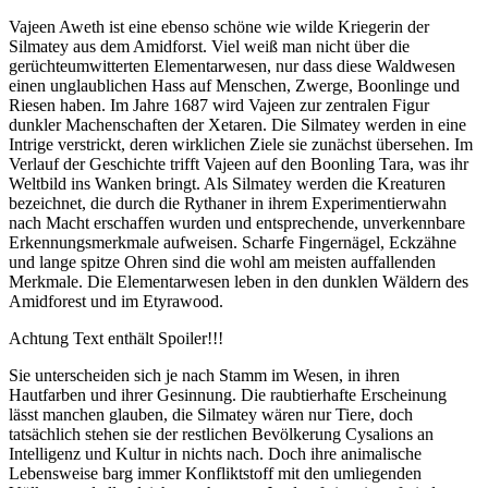
Vajeen Aweth ist eine ebenso schöne wie wilde Kriegerin der
Silmatey aus dem Amidforst. Viel weiß man nicht über die
gerüchteumwitterten Elementarwesen, nur dass diese Waldwesen
einen unglaublichen Hass auf Menschen, Zwerge, Boonlinge und
Riesen haben. Im Jahre 1687 wird Vajeen zur zentralen Figur
dunkler Machenschaften der Xetaren. Die Silmatey werden in eine
Intrige verstrickt, deren wirklichen Ziele sie zunächst übersehen. Im
Verlauf der Geschichte trifft Vajeen auf den Boonling Tara, was ihr
Weltbild ins Wanken bringt. Als Silmatey werden die Kreaturen
bezeichnet, die durch die Rythaner in ihrem Experimentierwahn
nach Macht erschaffen wurden und entsprechende, unverkennbare
Erkennungsmerkmale aufweisen. Scharfe Fingernägel, Eckzähne
und lange spitze Ohren sind die wohl am meisten auffallenden
Merkmale. Die Elementarwesen leben in den dunklen Wäldern des
Amidforest und im Etyrawood.
Achtung Text enthält Spoiler!!!
Sie unterscheiden sich je nach Stamm im Wesen, in ihren
Hautfarben und ihrer Gesinnung. Die raubtierhafte Erscheinung
lässt manchen glauben, die Silmatey wären nur Tiere, doch
tatsächlich stehen sie der restlichen Bevölkerung Cysalions an
Intelligenz und Kultur in nichts nach. Doch ihre animalische
Lebensweise barg immer Konfliktstoff mit den umliegenden