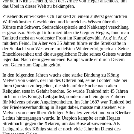
vor dem Nichts stehend, sich der Armee von Hegar anschloss, um
das Übel in dieser Welt zu bekämpfen.
Zusehends entwickelte sich Tankred zu einem äußerst geschickten
Waffenkünstler. Geschichten und lehrreiches Wissen über die
Künste mit Schwert, Steinschlosspistole und Nahkampf verschlang
er geradezu. Stets gut informiert über die Gegner Hegars, fand man
Tankred meist an vorderster Front im Kampfgewühl, Aug' in Aug'
mit dem Feind. Im Alter von 35 Jahren führte er die Streitkräfte in
der Schlacht von Westwore im tiefsten Winter erfolgreich an. Seine
Entschlossenheit und die ausgeglichene Ruhe seines Geistes wurden
legendär. Nach dem gewonnenen Kampf wurde er durch Decem
von Galen zum Captain gekürt.
In den folgenden Jahren wuchs eine starke Bindung zu König
Melven von Galen, der ihn des Öfteren bat, seine Tochter Jade bei
ihren Questen zu begleiten, die sich auf der Suche nach alten
Reliquien stets in Gefahr brachte. So wurde Tankred mit 45 Jahren
nicht nur des Königs Leibgardist, sondern auch ein guter Zuhörer
für Melvens private Angelegenheiten. Im Jahr 1687 war Tankred bei
der Friedensverhandlung in Regat dabei, musste mit ansehen wie
Melven von einer übermächtigen Silmatey verletzt und von Kleriker
Lathus hintergangen wurde. In Utepion kämpfte er mit Hegars
Streitmacht gegen die Xetaren, um das Böse abzuwenden. Als
Leibgardist des Königs stand er noch viele Jahre im Dienst des