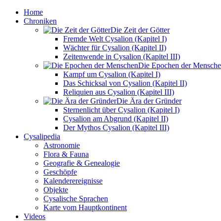
Home
Chroniken
Die Zeit der Götter
Fremde Welt Cysalion (Kapitel I)
Wächter für Cysalion (Kapitel II)
Zeitenwende in Cysalion (Kapitel III)
Die Epochen der Mensch
Kampf um Cysalion (Kapitel I)
Das Schicksal von Cysalion (Kapitel II)
Reliquien aus Cysalion (Kapitel III)
Die Ära der Gründer
Sternenlicht über Cysalion (Kapitel I)
Cysalion am Abgrund (Kapitel II)
Der Mythos Cysalion (Kapitel III)
Cysalipedia
Astronomie
Flora & Fauna
Geografie & Genealogie
Geschöpfe
Kalenderereignisse
Objekte
Cysalische Sprachen
Karte vom Hauptkontinent
Videos