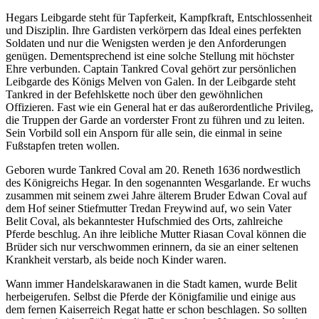
Hegars Leibgarde steht für Tapferkeit, Kampfkraft, Entschlossenheit
und Disziplin. Ihre Gardisten verkörpern das Ideal eines perfekten
Soldaten und nur die Wenigsten werden je den Anforderungen
genügen. Dementsprechend ist eine solche Stellung mit höchster
Ehre verbunden. Captain Tankred Coval gehört zur persönlichen
Leibgarde des Königs Melven von Galen. In der Leibgarde steht
Tankred in der Befehlskette noch über den gewöhnlichen
Offizieren. Fast wie ein General hat er das außerordentliche Privileg,
die Truppen der Garde an vorderster Front zu führen und zu leiten.
Sein Vorbild soll ein Ansporn für alle sein, die einmal in seine
Fußstapfen treten wollen.
Geboren wurde Tankred Coval am 20. Reneth 1636 nordwestlich
des Königreichs Hegar. In den sogenannten Wesgarlande. Er wuchs
zusammen mit seinem zwei Jahre älterem Bruder Edwan Coval auf
dem Hof seiner Stiefmutter Tredan Freywind auf, wo sein Vater
Belit Coval, als bekanntester Hufschmied des Orts, zahlreiche
Pferde beschlug. An ihre leibliche Mutter Riasan Coval können die
Brüder sich nur verschwommen erinnern, da sie an einer seltenen
Krankheit verstarb, als beide noch Kinder waren.
Wann immer Handelskarawanen in die Stadt kamen, wurde Belit
herbeigerufen. Selbst die Pferde der Königfamilie und einige aus
dem fernen Kaiserreich Regat hatte er schon beschlagen. So sollten