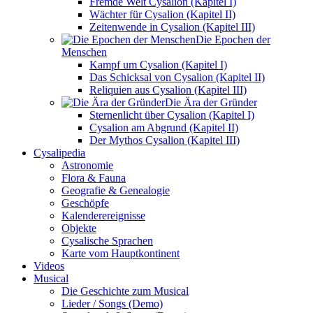
Fremde Welt Cysalion (Kapitel I)
Wächter für Cysalion (Kapitel II)
Zeitenwende in Cysalion (Kapitel III)
Die Epochen der
Menschen
Kampf um Cysalion (Kapitel I)
Das Schicksal von Cysalion (Kapitel II)
Reliquien aus Cysalion (Kapitel III)
Die Ära der Gründer
Sternenlicht über Cysalion (Kapitel I)
Cysalion am Abgrund (Kapitel II)
Der Mythos Cysalion (Kapitel III)
Cysalipedia
Astronomie
Flora & Fauna
Geografie & Genealogie
Geschöpfe
Kalenderereignisse
Objekte
Cysalische Sprachen
Karte vom Hauptkontinent
Videos
Musical
Die Geschichte zum Musical
Lieder / Songs (Demo)