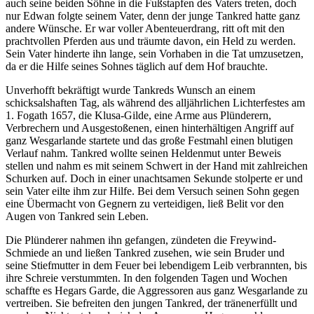
auch seine beiden Söhne in die Fußstapfen des Vaters treten, doch
nur Edwan folgte seinem Vater, denn der junge Tankred hatte ganz
andere Wünsche. Er war voller Abenteuerdrang, ritt oft mit den
prachtvollen Pferden aus und träumte davon, ein Held zu werden.
Sein Vater hinderte ihn lange, sein Vorhaben in die Tat umzusetzen,
da er die Hilfe seines Sohnes täglich auf dem Hof brauchte.
Unverhofft bekräftigt wurde Tankreds Wunsch an einem
schicksalshaften Tag, als während des alljährlichen Lichterfestes am
1. Fogath 1657, die Klusa-Gilde, eine Arme aus Plünderern,
Verbrechern und Ausgestoßenen, einen hinterhältigen Angriff auf
ganz Wesgarlande startete und das große Festmahl einen blutigen
Verlauf nahm. Tankred wollte seinen Heldenmut unter Beweis
stellen und nahm es mit seinem Schwert in der Hand mit zahlreichen
Schurken auf. Doch in einer unachtsamen Sekunde stolperte er und
sein Vater eilte ihm zur Hilfe. Bei dem Versuch seinen Sohn gegen
eine Übermacht von Gegnern zu verteidigen, ließ Belit vor den
Augen von Tankred sein Leben.
Die Plünderer nahmen ihn gefangen, zündeten die Freywind-
Schmiede an und ließen Tankred zusehen, wie sein Bruder und
seine Stiefmutter in dem Feuer bei lebendigem Leib verbrannten, bis
ihre Schreie verstummten. In den folgenden Tagen und Wochen
schaffte es Hegars Garde, die Aggressoren aus ganz Wesgarlande zu
vertreiben. Sie befreiten den jungen Tankred, der tränenerfüllt und