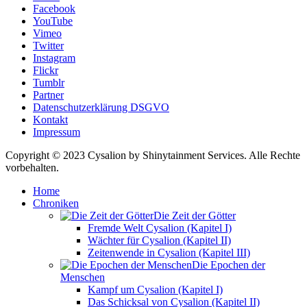
Facebook
YouTube
Vimeo
Twitter
Instagram
Flickr
Tumblr
Partner
Datenschutzerklärung DSGVO
Kontakt
Impressum
Copyright © 2023 Cysalion by Shinytainment Services. Alle Rechte
vorbehalten.
Home
Chroniken
Die Zeit der Götter
Fremde Welt Cysalion (Kapitel I)
Wächter für Cysalion (Kapitel II)
Zeitenwende in Cysalion (Kapitel III)
Die Epochen der
Menschen
Kampf um Cysalion (Kapitel I)
Das Schicksal von Cysalion (Kapitel II)