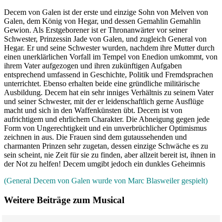
Decem von Galen ist der erste und einzige Sohn von Melven von
Galen, dem König von Hegar, und dessen Gemahlin Gemahlin
Gewion. Als Erstgeborener ist er Thronanwärter vor seiner
Schwester, Prinzessin Jade von Galen, und zugleich General von
Hegar. Er und seine Schwester wurden, nachdem ihre Mutter durch
einen unerklärlichen Vorfall im Tempel von Enedion umkommt, von
ihrem Vater aufgezogen und ihren zukünftigen Aufgaben
entsprechend umfassend in Geschichte, Politik und Fremdsprachen
unterrichtet. Ebenso erhalten beide eine gründliche militärische
Ausbildung. Decem hat ein sehr inniges Verhältnis zu seinem Vater
und seiner Schwester, mit der er leidenschaftlich gerne Ausflüge
macht und sich in den Waffenkünsten übt. Decem ist von
aufrichtigem und ehrlichem Charakter. Die Abneigung gegen jede
Form von Ungerechtigkeit und ein unverbrüchlicher Optimismus
zeichnen in aus. Die Frauen sind dem gutaussehenden und
charmanten Prinzen sehr zugetan, dessen einzige Schwäche es zu
sein scheint, nie Zeit für sie zu finden, aber allzeit bereit ist, ihnen in
der Not zu helfen! Decem umgibt jedoch ein dunkles Geheimnis
(General Decem von Galen wurde von Marc Blasweiler gespielt)
Weitere Beiträge zum Musical