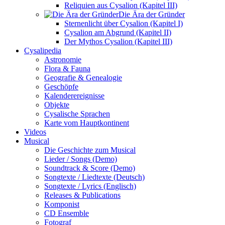
Reliquien aus Cysalion (Kapitel III)
Die Ära der Gründer
Sternenlicht über Cysalion (Kapitel I)
Cysalion am Abgrund (Kapitel II)
Der Mythos Cysalion (Kapitel III)
Cysalipedia
Astronomie
Flora & Fauna
Geografie & Genealogie
Geschöpfe
Kalenderereignisse
Objekte
Cysalische Sprachen
Karte vom Hauptkontinent
Videos
Musical
Die Geschichte zum Musical
Lieder / Songs (Demo)
Soundtrack & Score (Demo)
Songtexte / Liedtexte (Deutsch)
Songtexte / Lyrics (Englisch)
Releases & Publications
Komponist
CD Ensemble
Fotograf