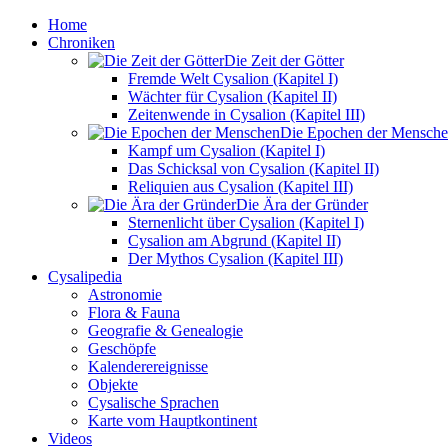
Home
Chroniken
Die Zeit der Götter
Fremde Welt Cysalion (Kapitel I)
Wächter für Cysalion (Kapitel II)
Zeitenwende in Cysalion (Kapitel III)
Die Epochen der Mensch
Kampf um Cysalion (Kapitel I)
Das Schicksal von Cysalion (Kapitel II)
Reliquien aus Cysalion (Kapitel III)
Die Ära der Gründer
Sternenlicht über Cysalion (Kapitel I)
Cysalion am Abgrund (Kapitel II)
Der Mythos Cysalion (Kapitel III)
Cysalipedia
Astronomie
Flora & Fauna
Geografie & Genealogie
Geschöpfe
Kalenderereignisse
Objekte
Cysalische Sprachen
Karte vom Hauptkontinent
Videos