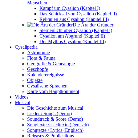
Menschen
Kampf um Cysalion (Kapitel I)
Das Schicksal von Cysalion (Kapitel II)
Reliquien aus Cysalion (Kapitel III)
Die Ära der Gründer
Sternenlicht über Cysalion (Kapitel I)
Cysalion am Abgrund (Kapitel II)
Der Mythos Cysalion (Kapitel III)
Cysalipedia
Astronomie
Flora & Fauna
Geografie & Genealogie
Geschöpfe
Kalenderereignisse
Objekte
Cysalische Sprachen
Karte vom Hauptkontinent
Videos
Musical
Die Geschichte zum Musical
Lieder / Songs (Demo)
Soundtrack & Score (Demo)
Songtexte / Liedtexte (Deutsch)
Songtexte / Lyrics (Englisch)
Releases & Publications