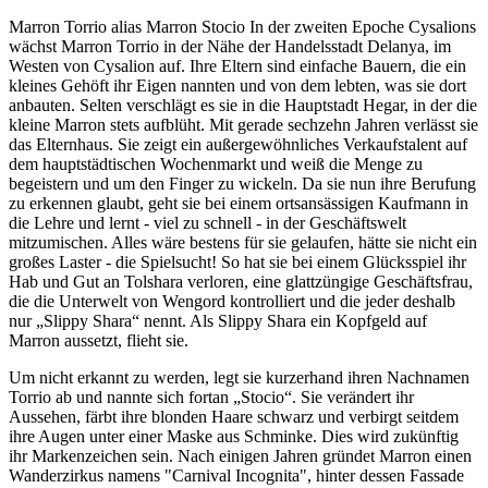
Marron Torrio alias Marron Stocio In der zweiten Epoche Cysalions
wächst Marron Torrio in der Nähe der Handelsstadt Delanya, im
Westen von Cysalion auf. Ihre Eltern sind einfache Bauern, die ein
kleines Gehöft ihr Eigen nannten und von dem lebten, was sie dort
anbauten. Selten verschlägt es sie in die Hauptstadt Hegar, in der die
kleine Marron stets aufblüht. Mit gerade sechzehn Jahren verlässt sie
das Elternhaus. Sie zeigt ein außergewöhnliches Verkaufstalent auf
dem hauptstädtischen Wochenmarkt und weiß die Menge zu
begeistern und um den Finger zu wickeln. Da sie nun ihre Berufung
zu erkennen glaubt, geht sie bei einem ortsansässigen Kaufmann in
die Lehre und lernt - viel zu schnell - in der Geschäftswelt
mitzumischen. Alles wäre bestens für sie gelaufen, hätte sie nicht ein
großes Laster - die Spielsucht! So hat sie bei einem Glücksspiel ihr
Hab und Gut an Tolshara verloren, eine glattzüngige Geschäftsfrau,
die die Unterwelt von Wengord kontrolliert und die jeder deshalb
nur „Slippy Shara“ nennt. Als Slippy Shara ein Kopfgeld auf
Marron aussetzt, flieht sie.
Um nicht erkannt zu werden, legt sie kurzerhand ihren Nachnamen
Torrio ab und nannte sich fortan „Stocio“. Sie verändert ihr
Aussehen, färbt ihre blonden Haare schwarz und verbirgt seitdem
ihre Augen unter einer Maske aus Schminke. Dies wird zukünftig
ihr Markenzeichen sein. Nach einigen Jahren gründet Marron einen
Wanderzirkus namens "Carnival Incognita", hinter dessen Fassade