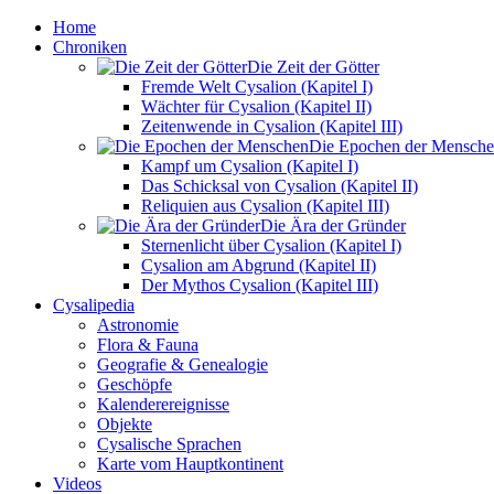
Home
Chroniken
Die Zeit der Götter
Fremde Welt Cysalion (Kapitel I)
Wächter für Cysalion (Kapitel II)
Zeitenwende in Cysalion (Kapitel III)
Die Epochen der Mensch
Kampf um Cysalion (Kapitel I)
Das Schicksal von Cysalion (Kapitel II)
Reliquien aus Cysalion (Kapitel III)
Die Ära der Gründer
Sternenlicht über Cysalion (Kapitel I)
Cysalion am Abgrund (Kapitel II)
Der Mythos Cysalion (Kapitel III)
Cysalipedia
Astronomie
Flora & Fauna
Geografie & Genealogie
Geschöpfe
Kalenderereignisse
Objekte
Cysalische Sprachen
Karte vom Hauptkontinent
Videos