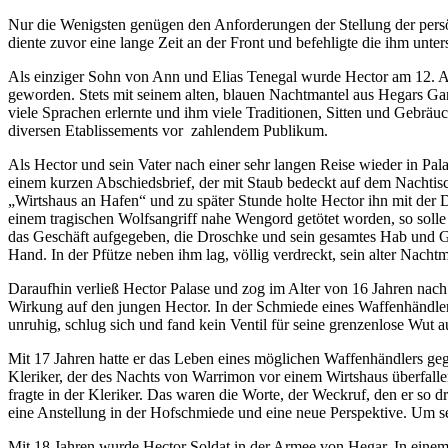
Nur die Wenigsten genügen den Anforderungen der Stellung der persö
diente zuvor eine lange Zeit an der Front und befehligte die ihm unters
Als einziger Sohn von Ann und Elias Tenegal wurde Hector am 12. Aur
geworden. Stets mit seinem alten, blauen Nachtmantel aus Hegars Ga
viele Sprachen erlernte und ihm viele Traditionen, Sitten und Gebräu
diversen Etablissements vor zahlendem Publikum.
Als Hector und sein Vater nach einer sehr langen Reise wieder in Pal
einem kurzen Abschiedsbrief, der mit Staub bedeckt auf dem Nachtisch
„Wirtshaus an Hafen“ und zu später Stunde holte Hector ihn mit der Dr
einem tragischen Wolfsangriff nahe Wengord getötet worden, so solle
das Geschäft aufgegeben, die Droschke und sein gesamtes Hab und Gu
Hand. In der Pfütze neben ihm lag, völlig verdreckt, sein alter Nachtm
Daraufhin verließ Hector Palase und zog im Alter von 16 Jahren nac
Wirkung auf den jungen Hector. In der Schmiede eines Waffenhändlers
unruhig, schlug sich und fand kein Ventil für seine grenzenlose Wu
Mit 17 Jahren hatte er das Leben eines möglichen Waffenhändlers geg
Kleriker, der des Nachts von Warrimon vor einem Wirtshaus überfalle
fragte in der Kleriker. Das waren die Worte, der Weckruf, den er so d
eine Anstellung in der Hofschmiede und eine neue Perspektive. Um s
Mit 18 Jahren wurde Hector Soldat in der Armee von Hegar. In einem