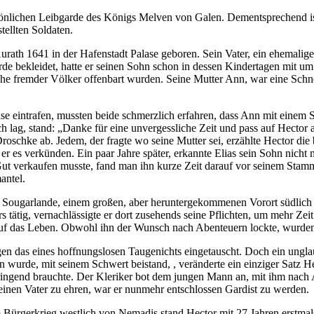
nlichen Leibgarde des Königs Melven von Galen. Dementsprechend ist 
tellten Soldaten.
ath 1641 in der Hafenstadt Palase geboren. Sein Vater, ein ehemaliger
rde bekleidet, hatte er seinen Sohn schon in dessen Kindertagen mit 
che fremder Völker offenbart wurden. Seine Mutter Ann, war eine Schne
ase eintrafen, mussten beide schmerzlich erfahren, dass Ann mit einem 
 lag, stand: „Danke für eine unvergessliche Zeit und pass auf Hector a
oschke ab. Jedem, der fragte wo seine Mutter sei, erzählte Hector die b
 er es verkünden. Ein paar Jahre später, erkannte Elias sein Sohn nic
t verkaufen musste, fand man ihn kurze Zeit darauf vor seinem Stammwi
antel.
h Sougarlande, einem großen, aber heruntergekommenen Vorort südlich
 tätig, vernachlässigte er dort zusehends seine Pflichten, um mehr Ze
t auf das Leben. Obwohl ihn der Wunsch nach Abenteuern lockte, wurde
en das eines hoffnungslosen Taugenichts eingetauscht. Doch ein unglau
n wurde, mit seinem Schwert beistand, , veränderte ein einziger Satz
ringend brauchte. Der Kleriker bot dem jungen Mann an, mit ihm nach Ar
einen Vater zu ehren, war er nunmehr entschlossen Gardist zu werden.
 Bürgerkrieg westlich von Nemadis stand Hector mit 27 Jahren erstma