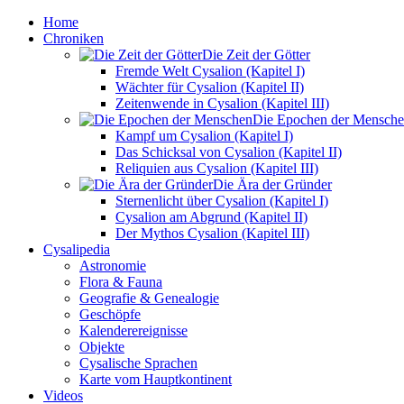
Home
Chroniken
Die Zeit der Götter
Fremde Welt Cysalion (Kapitel I)
Wächter für Cysalion (Kapitel II)
Zeitenwende in Cysalion (Kapitel III)
Die Epochen der Mensch
Kampf um Cysalion (Kapitel I)
Das Schicksal von Cysalion (Kapitel II)
Reliquien aus Cysalion (Kapitel III)
Die Ära der Gründer
Sternenlicht über Cysalion (Kapitel I)
Cysalion am Abgrund (Kapitel II)
Der Mythos Cysalion (Kapitel III)
Cysalipedia
Astronomie
Flora & Fauna
Geografie & Genealogie
Geschöpfe
Kalenderereignisse
Objekte
Cysalische Sprachen
Karte vom Hauptkontinent
Videos