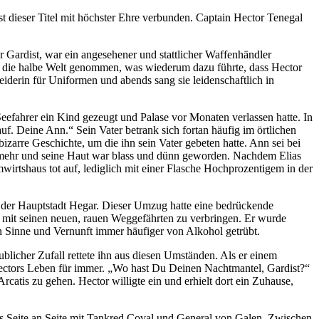
dieser Titel mit höchster Ehre verbunden. Captain Hector Tenegal
 Gardist, war ein angesehener und stattlicher Waffenhändler
um die halbe Welt genommen, was wiederum dazu führte, dass Hector
iderin für Uniformen und abends sang sie leidenschaftlich in
Seefahrer ein Kind gezeugt und Palase vor Monaten verlassen hatte. In
uf. Deine Ann.“ Sein Vater betrank sich fortan häufig im örtlichen
izarre Geschichte, um die ihn sein Vater gebeten hatte. Ann sei bei
ht mehr und seine Haut war blass und dünn geworden. Nachdem Elias
rtshaus tot auf, lediglich mit einer Flasche Hochprozentigem in der
 der Hauptstadt Hegar. Dieser Umzug hatte eine bedrückende
it mit seinen neuen, rauen Weggefährten zu verbringen. Er wurde
n Sinne und Vernunft immer häufiger von Alkohol getrübt.
blicher Zufall rettete ihn aus diesen Umständen. Als er einem
 Hectors Leben für immer. „Wo hast Du Deinen Nachtmantel, Gardist?“
catis zu gehen. Hector willigte ein und erhielt dort ein Zuhause,
ls Seite an Seite mit Tankred Coval und General von Galen. Zwischen