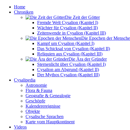
Home
Chroniken
Die Zeit der Götter
Fremde Welt Cysalion (Kapitel I)
Wächter für Cysalion (Kapitel II)
Zeitenwende in Cysalion (Kapitel III)
Die Epochen der Mensch
Kampf um Cysalion (Kapitel I)
Das Schicksal von Cysalion (Kapitel II)
Reliquien aus Cysalion (Kapitel III)
Die Ära der Gründer
Sternenlicht über Cysalion (Kapitel I)
Cysalion am Abgrund (Kapitel II)
Der Mythos Cysalion (Kapitel III)
Cysalipedia
Astronomie
Flora & Fauna
Geografie & Genealogie
Geschöpfe
Kalenderereignisse
Objekte
Cysalische Sprachen
Karte vom Hauptkontinent
Videos