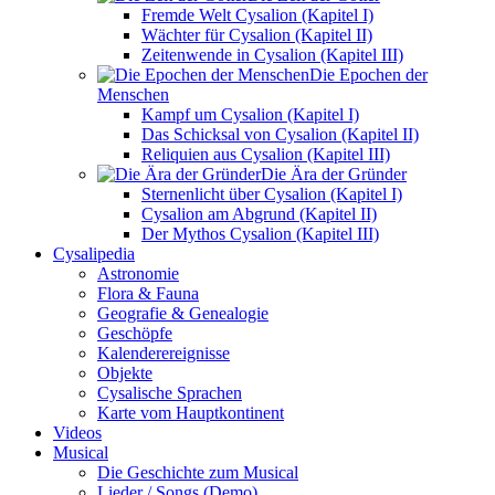
Fremde Welt Cysalion (Kapitel I)
Wächter für Cysalion (Kapitel II)
Zeitenwende in Cysalion (Kapitel III)
Die Epochen der
Menschen
Kampf um Cysalion (Kapitel I)
Das Schicksal von Cysalion (Kapitel II)
Reliquien aus Cysalion (Kapitel III)
Die Ära der Gründer
Sternenlicht über Cysalion (Kapitel I)
Cysalion am Abgrund (Kapitel II)
Der Mythos Cysalion (Kapitel III)
Cysalipedia
Astronomie
Flora & Fauna
Geografie & Genealogie
Geschöpfe
Kalenderereignisse
Objekte
Cysalische Sprachen
Karte vom Hauptkontinent
Videos
Musical
Die Geschichte zum Musical
Lieder / Songs (Demo)