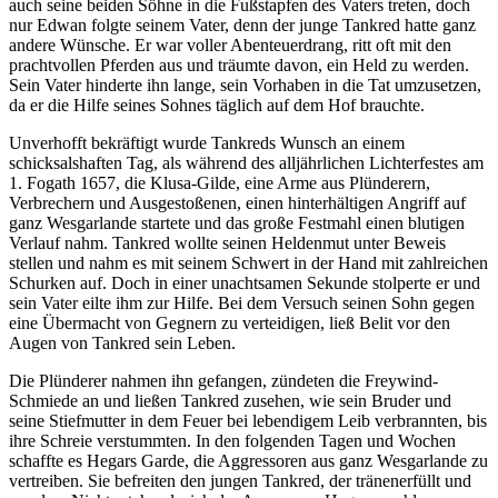
auch seine beiden Söhne in die Fußstapfen des Vaters treten, doch
nur Edwan folgte seinem Vater, denn der junge Tankred hatte ganz
andere Wünsche. Er war voller Abenteuerdrang, ritt oft mit den
prachtvollen Pferden aus und träumte davon, ein Held zu werden.
Sein Vater hinderte ihn lange, sein Vorhaben in die Tat umzusetzen,
da er die Hilfe seines Sohnes täglich auf dem Hof brauchte.
Unverhofft bekräftigt wurde Tankreds Wunsch an einem
schicksalshaften Tag, als während des alljährlichen Lichterfestes am
1. Fogath 1657, die Klusa-Gilde, eine Arme aus Plünderern,
Verbrechern und Ausgestoßenen, einen hinterhältigen Angriff auf
ganz Wesgarlande startete und das große Festmahl einen blutigen
Verlauf nahm. Tankred wollte seinen Heldenmut unter Beweis
stellen und nahm es mit seinem Schwert in der Hand mit zahlreichen
Schurken auf. Doch in einer unachtsamen Sekunde stolperte er und
sein Vater eilte ihm zur Hilfe. Bei dem Versuch seinen Sohn gegen
eine Übermacht von Gegnern zu verteidigen, ließ Belit vor den
Augen von Tankred sein Leben.
Die Plünderer nahmen ihn gefangen, zündeten die Freywind-
Schmiede an und ließen Tankred zusehen, wie sein Bruder und
seine Stiefmutter in dem Feuer bei lebendigem Leib verbrannten, bis
ihre Schreie verstummten. In den folgenden Tagen und Wochen
schaffte es Hegars Garde, die Aggressoren aus ganz Wesgarlande zu
vertreiben. Sie befreiten den jungen Tankred, der tränenerfüllt und