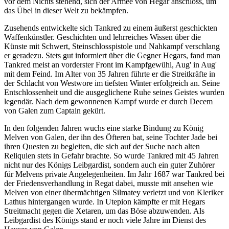
vor dem Nichts stehend, sich der Armee von Hegar anschloss, um
das Übel in dieser Welt zu bekämpfen.
Zusehends entwickelte sich Tankred zu einem äußerst geschickten
Waffenkünstler. Geschichten und lehrreiches Wissen über die
Künste mit Schwert, Steinschlosspistole und Nahkampf verschlang
er geradezu. Stets gut informiert über die Gegner Hegars, fand man
Tankred meist an vorderster Front im Kampfgewühl, Aug' in Aug'
mit dem Feind. Im Alter von 35 Jahren führte er die Streitkräfte in
der Schlacht von Westwore im tiefsten Winter erfolgreich an. Seine
Entschlossenheit und die ausgeglichene Ruhe seines Geistes wurden
legendär. Nach dem gewonnenen Kampf wurde er durch Decem
von Galen zum Captain gekürt.
In den folgenden Jahren wuchs eine starke Bindung zu König
Melven von Galen, der ihn des Öfteren bat, seine Tochter Jade bei
ihren Questen zu begleiten, die sich auf der Suche nach alten
Reliquien stets in Gefahr brachte. So wurde Tankred mit 45 Jahren
nicht nur des Königs Leibgardist, sondern auch ein guter Zuhörer
für Melvens private Angelegenheiten. Im Jahr 1687 war Tankred bei
der Friedensverhandlung in Regat dabei, musste mit ansehen wie
Melven von einer übermächtigen Silmatey verletzt und von Kleriker
Lathus hintergangen wurde. In Utepion kämpfte er mit Hegars
Streitmacht gegen die Xetaren, um das Böse abzuwenden. Als
Leibgardist des Königs stand er noch viele Jahre im Dienst des