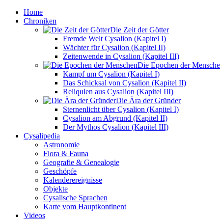
Home
Chroniken
Die Zeit der Götter
Fremde Welt Cysalion (Kapitel I)
Wächter für Cysalion (Kapitel II)
Zeitenwende in Cysalion (Kapitel III)
Die Epochen der Mensch
Kampf um Cysalion (Kapitel I)
Das Schicksal von Cysalion (Kapitel II)
Reliquien aus Cysalion (Kapitel III)
Die Ära der Gründer
Sternenlicht über Cysalion (Kapitel I)
Cysalion am Abgrund (Kapitel II)
Der Mythos Cysalion (Kapitel III)
Cysalipedia
Astronomie
Flora & Fauna
Geografie & Genealogie
Geschöpfe
Kalenderereignisse
Objekte
Cysalische Sprachen
Karte vom Hauptkontinent
Videos