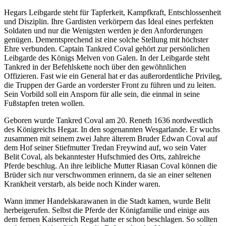
Hegars Leibgarde steht für Tapferkeit, Kampfkraft, Entschlossenheit
und Disziplin. Ihre Gardisten verkörpern das Ideal eines perfekten
Soldaten und nur die Wenigsten werden je den Anforderungen
genügen. Dementsprechend ist eine solche Stellung mit höchster
Ehre verbunden. Captain Tankred Coval gehört zur persönlichen
Leibgarde des Königs Melven von Galen. In der Leibgarde steht
Tankred in der Befehlskette noch über den gewöhnlichen
Offizieren. Fast wie ein General hat er das außerordentliche Privileg,
die Truppen der Garde an vorderster Front zu führen und zu leiten.
Sein Vorbild soll ein Ansporn für alle sein, die einmal in seine
Fußstapfen treten wollen.
Geboren wurde Tankred Coval am 20. Reneth 1636 nordwestlich
des Königreichs Hegar. In den sogenannten Wesgarlande. Er wuchs
zusammen mit seinem zwei Jahre älterem Bruder Edwan Coval auf
dem Hof seiner Stiefmutter Tredan Freywind auf, wo sein Vater
Belit Coval, als bekanntester Hufschmied des Orts, zahlreiche
Pferde beschlug. An ihre leibliche Mutter Riasan Coval können die
Brüder sich nur verschwommen erinnern, da sie an einer seltenen
Krankheit verstarb, als beide noch Kinder waren.
Wann immer Handelskarawanen in die Stadt kamen, wurde Belit
herbeigerufen. Selbst die Pferde der Königfamilie und einige aus
dem fernen Kaiserreich Regat hatte er schon beschlagen. So sollten