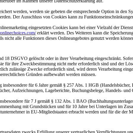
hierüber im Rahmen unserer Datenschutzerklärung auf.
eichert werden, werden sie gebeten die entsprechende Option in den Sy
erden. Der Ausschluss von Cookies kann zu Funktionseinschränkungen
inemarketing eingesetzten Cookies kann bei einer Vielzahl der Dienste
onlinechoices.com/
erklärt werden. Des Weiteren kann die Speicherung
lls nicht alle Funktionen dieses Onlineangebotes genutzt werden könne
nd 18 DSGVO gelöscht oder in ihrer Verarbeitung eingeschränkt. Sofer
 sie für ihre Zweckbestimmung nicht mehr erforderlich sind und der L
zlich zulässige Zwecke erforderlich sind, wird deren Verarbeitung eing
steuerrechtlichen Gründen aufbewahrt werden müssen.
 insbesondere für 6 Jahre gemäß § 257 Abs. 1 HGB (Handelsbücher, In
cher, Aufzeichnungen, Lageberichte, Buchungsbelege, Handels- und Ges
 insbesondere für 7 J gemäß § 132 Abs. 1 BAO (Buchhaltungsunterlage
sammenhang mit Grundstücken und für 10 Jahre bei Unterlagen im Zusa
htunternehmer in EU-Mitgliedstaaten erbracht werden und für die d
rtragsdaten zwecks Erfüllung unserer vertraglichen Verpflichtungen un