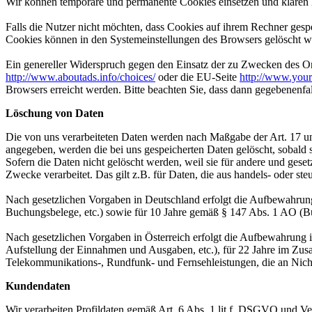
Wir können temporäre und permanente Cookies einsetzen und klären 
Falls die Nutzer nicht möchten, dass Cookies auf ihrem Rechner gesp
Cookies können in den Systemeinstellungen des Browsers gelöscht w
Ein genereller Widerspruch gegen den Einsatz der zu Zwecken des Onl
http://www.aboutads.info/choices/
oder die EU-Seite
http://www.your
Browsers erreicht werden. Bitte beachten Sie, dass dann gegebenenfa
Löschung von Daten
Die von uns verarbeiteten Daten werden nach Maßgabe der Art. 17 u
angegeben, werden die bei uns gespeicherten Daten gelöscht, sobald
Sofern die Daten nicht gelöscht werden, weil sie für andere und geset
Zwecke verarbeitet. Das gilt z.B. für Daten, die aus handels- oder 
Nach gesetzlichen Vorgaben in Deutschland erfolgt die Aufbewahrung
Buchungsbelege, etc.) sowie für 10 Jahre gemäß § 147 Abs. 1 AO (Bü
Nach gesetzlichen Vorgaben in Österreich erfolgt die Aufbewahrung
Aufstellung der Einnahmen und Ausgaben, etc.), für 22 Jahre im Zu
Telekommunikations-, Rundfunk- und Fernsehleistungen, die an Nic
Kundendaten
Wir verarbeiten Profildaten gemäß Art. 6 Abs. 1 lit f. DSGVO und Ve