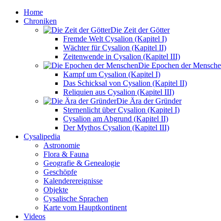
Home
Chroniken
Die Zeit der Götter
Fremde Welt Cysalion (Kapitel I)
Wächter für Cysalion (Kapitel II)
Zeitenwende in Cysalion (Kapitel III)
Die Epochen der Mensch
Kampf um Cysalion (Kapitel I)
Das Schicksal von Cysalion (Kapitel II)
Reliquien aus Cysalion (Kapitel III)
Die Ära der Gründer
Sternenlicht über Cysalion (Kapitel I)
Cysalion am Abgrund (Kapitel II)
Der Mythos Cysalion (Kapitel III)
Cysalipedia
Astronomie
Flora & Fauna
Geografie & Genealogie
Geschöpfe
Kalenderereignisse
Objekte
Cysalische Sprachen
Karte vom Hauptkontinent
Videos