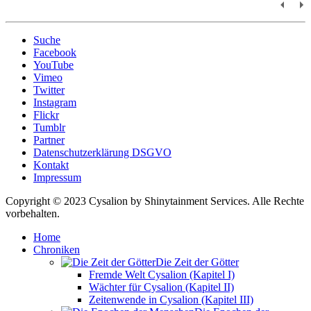
Suche
Facebook
YouTube
Vimeo
Twitter
Instagram
Flickr
Tumblr
Partner
Datenschutzerklärung DSGVO
Kontakt
Impressum
Copyright © 2023 Cysalion by Shinytainment Services. Alle Rechte
vorbehalten.
Home
Chroniken
Die Zeit der Götter
Fremde Welt Cysalion (Kapitel I)
Wächter für Cysalion (Kapitel II)
Zeitenwende in Cysalion (Kapitel III)