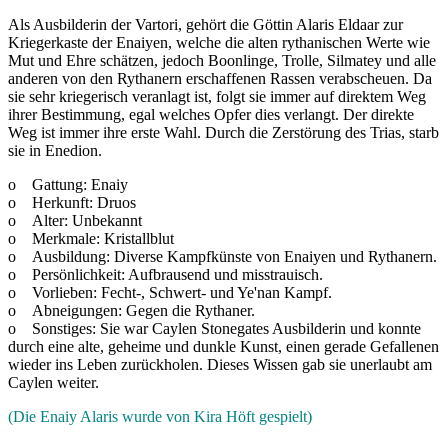
Als Ausbilderin der Vartori, gehört die Göttin Alaris Eldaar zur
Kriegerkaste der Enaiyen, welche die alten rythanischen Werte wie
Mut und Ehre schätzen, jedoch Boonlinge, Trolle, Silmatey und alle
anderen von den Rythanern erschaffenen Rassen verabscheuen. Da
sie sehr kriegerisch veranlagt ist, folgt sie immer auf direktem Weg
ihrer Bestimmung, egal welches Opfer dies verlangt. Der direkte
Weg ist immer ihre erste Wahl. Durch die Zerstörung des Trias, starb
sie in Enedion.
o Gattung: Enaiy
o Herkunft: Druos
o Alter: Unbekannt
o Merkmale: Kristallblut
o Ausbildung: Diverse Kampfkünste von Enaiyen und Rythanern.
o Persönlichkeit: Aufbrausend und misstrauisch.
o Vorlieben: Fecht-, Schwert- und Ye'nan Kampf.
o Abneigungen: Gegen die Rythaner.
o Sonstiges: Sie war Caylen Stonegates Ausbilderin und konnte
durch eine alte, geheime und dunkle Kunst, einen gerade Gefallenen
wieder ins Leben zurückholen. Dieses Wissen gab sie unerlaubt am
Caylen weiter.
(Die Enaiy Alaris wurde von Kira Höft gespielt)