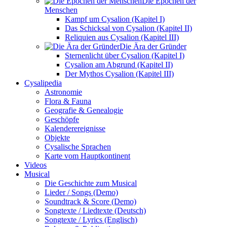
Die Epochen der
Menschen
Kampf um Cysalion (Kapitel I)
Das Schicksal von Cysalion (Kapitel II)
Reliquien aus Cysalion (Kapitel III)
Die Ära der Gründer
Sternenlicht über Cysalion (Kapitel I)
Cysalion am Abgrund (Kapitel II)
Der Mythos Cysalion (Kapitel III)
Cysalipedia
Astronomie
Flora & Fauna
Geografie & Genealogie
Geschöpfe
Kalenderereignisse
Objekte
Cysalische Sprachen
Karte vom Hauptkontinent
Videos
Musical
Die Geschichte zum Musical
Lieder / Songs (Demo)
Soundtrack & Score (Demo)
Songtexte / Liedtexte (Deutsch)
Songtexte / Lyrics (Englisch)