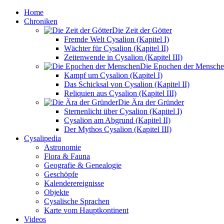
Home
Chroniken
Die Zeit der Götter
Fremde Welt Cysalion (Kapitel I)
Wächter für Cysalion (Kapitel II)
Zeitenwende in Cysalion (Kapitel III)
Die Epochen der Mensch
Kampf um Cysalion (Kapitel I)
Das Schicksal von Cysalion (Kapitel II)
Reliquien aus Cysalion (Kapitel III)
Die Ära der Gründer
Sternenlicht über Cysalion (Kapitel I)
Cysalion am Abgrund (Kapitel II)
Der Mythos Cysalion (Kapitel III)
Cysalipedia
Astronomie
Flora & Fauna
Geografie & Genealogie
Geschöpfe
Kalenderereignisse
Objekte
Cysalische Sprachen
Karte vom Hauptkontinent
Videos