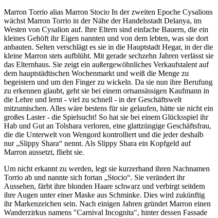
Marron Torrio alias Marron Stocio In der zweiten Epoche Cysalions
wächst Marron Torrio in der Nähe der Handelsstadt Delanya, im
Westen von Cysalion auf. Ihre Eltern sind einfache Bauern, die ein
kleines Gehöft ihr Eigen nannten und von dem lebten, was sie dort
anbauten. Selten verschlägt es sie in die Hauptstadt Hegar, in der die
kleine Marron stets aufblüht. Mit gerade sechzehn Jahren verlässt sie
das Elternhaus. Sie zeigt ein außergewöhnliches Verkaufstalent auf
dem hauptstädtischen Wochenmarkt und weiß die Menge zu
begeistern und um den Finger zu wickeln. Da sie nun ihre Berufung
zu erkennen glaubt, geht sie bei einem ortsansässigen Kaufmann in
die Lehre und lernt - viel zu schnell - in der Geschäftswelt
mitzumischen. Alles wäre bestens für sie gelaufen, hätte sie nicht ein
großes Laster - die Spielsucht! So hat sie bei einem Glücksspiel ihr
Hab und Gut an Tolshara verloren, eine glattzüngige Geschäftsfrau,
die die Unterwelt von Wengord kontrolliert und die jeder deshalb
nur „Slippy Shara“ nennt. Als Slippy Shara ein Kopfgeld auf
Marron aussetzt, flieht sie.
Um nicht erkannt zu werden, legt sie kurzerhand ihren Nachnamen
Torrio ab und nannte sich fortan „Stocio“. Sie verändert ihr
Aussehen, färbt ihre blonden Haare schwarz und verbirgt seitdem
ihre Augen unter einer Maske aus Schminke. Dies wird zukünftig
ihr Markenzeichen sein. Nach einigen Jahren gründet Marron einen
Wanderzirkus namens "Carnival Incognita", hinter dessen Fassade