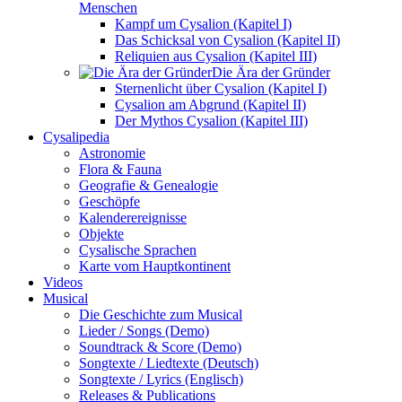
Menschen
Kampf um Cysalion (Kapitel I)
Das Schicksal von Cysalion (Kapitel II)
Reliquien aus Cysalion (Kapitel III)
Die Ära der Gründer
Sternenlicht über Cysalion (Kapitel I)
Cysalion am Abgrund (Kapitel II)
Der Mythos Cysalion (Kapitel III)
Cysalipedia
Astronomie
Flora & Fauna
Geografie & Genealogie
Geschöpfe
Kalenderereignisse
Objekte
Cysalische Sprachen
Karte vom Hauptkontinent
Videos
Musical
Die Geschichte zum Musical
Lieder / Songs (Demo)
Soundtrack & Score (Demo)
Songtexte / Liedtexte (Deutsch)
Songtexte / Lyrics (Englisch)
Releases & Publications