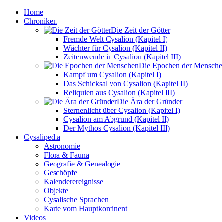
Home
Chroniken
Die Zeit der Götter
Fremde Welt Cysalion (Kapitel I)
Wächter für Cysalion (Kapitel II)
Zeitenwende in Cysalion (Kapitel III)
Die Epochen der Mensch
Kampf um Cysalion (Kapitel I)
Das Schicksal von Cysalion (Kapitel II)
Reliquien aus Cysalion (Kapitel III)
Die Ära der Gründer
Sternenlicht über Cysalion (Kapitel I)
Cysalion am Abgrund (Kapitel II)
Der Mythos Cysalion (Kapitel III)
Cysalipedia
Astronomie
Flora & Fauna
Geografie & Genealogie
Geschöpfe
Kalenderereignisse
Objekte
Cysalische Sprachen
Karte vom Hauptkontinent
Videos