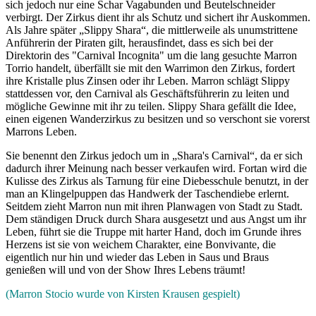
sich jedoch nur eine Schar Vagabunden und Beutelschneider
verbirgt. Der Zirkus dient ihr als Schutz und sichert ihr Auskommen.
Als Jahre später „Slippy Shara“, die mittlerweile als unumstrittene
Anführerin der Piraten gilt, herausfindet, dass es sich bei der
Direktorin des "Carnival Incognita" um die lang gesuchte Marron
Torrio handelt, überfällt sie mit den Warrimon den Zirkus, fordert
ihre Kristalle plus Zinsen oder ihr Leben. Marron schlägt Slippy
stattdessen vor, den Carnival als Geschäftsführerin zu leiten und
mögliche Gewinne mit ihr zu teilen. Slippy Shara gefällt die Idee,
einen eigenen Wanderzirkus zu besitzen und so verschont sie vorerst
Marrons Leben.
Sie benennt den Zirkus jedoch um in „Shara's Carnival“, da er sich
dadurch ihrer Meinung nach besser verkaufen wird. Fortan wird die
Kulisse des Zirkus als Tarnung für eine Diebesschule benutzt, in der
man an Klingelpuppen das Handwerk der Taschendiebe erlernt.
Seitdem zieht Marron nun mit ihren Planwagen von Stadt zu Stadt.
Dem ständigen Druck durch Shara ausgesetzt und aus Angst um ihr
Leben, führt sie die Truppe mit harter Hand, doch im Grunde ihres
Herzens ist sie von weichem Charakter, eine Bonvivante, die
eigentlich nur hin und wieder das Leben in Saus und Braus
genießen will und von der Show Ihres Lebens träumt!
(Marron Stocio wurde von Kirsten Krausen gespielt)