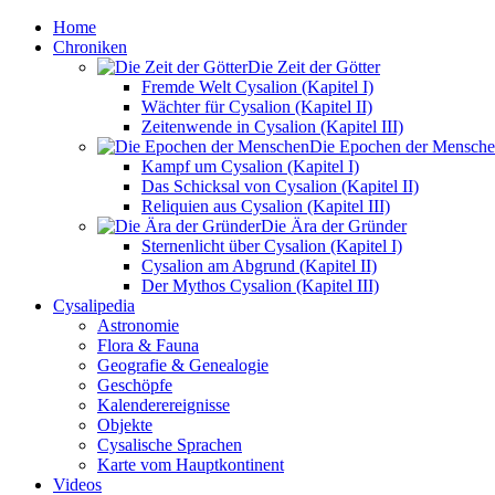
Home
Chroniken
Die Zeit der Götter
Fremde Welt Cysalion (Kapitel I)
Wächter für Cysalion (Kapitel II)
Zeitenwende in Cysalion (Kapitel III)
Die Epochen der Mensch
Kampf um Cysalion (Kapitel I)
Das Schicksal von Cysalion (Kapitel II)
Reliquien aus Cysalion (Kapitel III)
Die Ära der Gründer
Sternenlicht über Cysalion (Kapitel I)
Cysalion am Abgrund (Kapitel II)
Der Mythos Cysalion (Kapitel III)
Cysalipedia
Astronomie
Flora & Fauna
Geografie & Genealogie
Geschöpfe
Kalenderereignisse
Objekte
Cysalische Sprachen
Karte vom Hauptkontinent
Videos