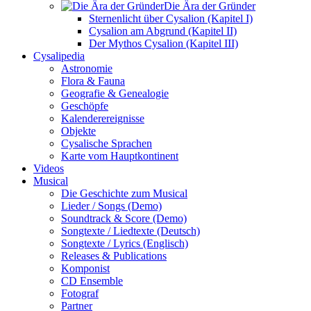
Die Ära der Gründer
Sternenlicht über Cysalion (Kapitel I)
Cysalion am Abgrund (Kapitel II)
Der Mythos Cysalion (Kapitel III)
Cysalipedia
Astronomie
Flora & Fauna
Geografie & Genealogie
Geschöpfe
Kalenderereignisse
Objekte
Cysalische Sprachen
Karte vom Hauptkontinent
Videos
Musical
Die Geschichte zum Musical
Lieder / Songs (Demo)
Soundtrack & Score (Demo)
Songtexte / Liedtexte (Deutsch)
Songtexte / Lyrics (Englisch)
Releases & Publications
Komponist
CD Ensemble
Fotograf
Partner