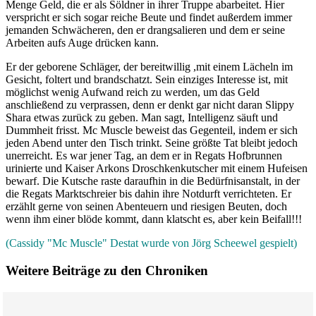
Menge Geld, die er als Söldner in ihrer Truppe abarbeitet. Hier
verspricht er sich sogar reiche Beute und findet außerdem immer
jemanden Schwächeren, den er drangsalieren und dem er seine
Arbeiten aufs Auge drücken kann.
Er der geborene Schläger, der bereitwillig ,mit einem Lächeln im
Gesicht, foltert und brandschatzt. Sein einziges Interesse ist, mit
möglichst wenig Aufwand reich zu werden, um das Geld
anschließend zu verprassen, denn er denkt gar nicht daran Slippy
Shara etwas zurück zu geben. Man sagt, Intelligenz säuft und
Dummheit frisst. Mc Muscle beweist das Gegenteil, indem er sich
jeden Abend unter den Tisch trinkt. Seine größte Tat bleibt jedoch
unerreicht. Es war jener Tag, an dem er in Regats Hofbrunnen
urinierte und Kaiser Arkons Droschkenkutscher mit einem Hufeisen
bewarf. Die Kutsche raste daraufhin in die Bedürfnisanstalt, in der
die Regats Marktschreier bis dahin ihre Notdurft verrichteten. Er
erzählt gerne von seinen Abenteuern und riesigen Beuten, doch
wenn ihm einer blöde kommt, dann klatscht es, aber kein Beifall!!!
(Cassidy "Mc Muscle" Destat wurde von Jörg Scheewel gespielt)
Weitere Beiträge zu den Chroniken