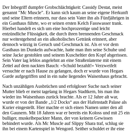
Der Inbegriff dumpfer Grobschlächtigkeit: Cassidy Destat, meist
genannt "Mc Muscle". Er kann sich kaum an seine eigene Herkunft
und seine Eltern erinnern, nur dass sein Vater ihn als Fünfjährigen in
ein Gasthaus führte, wo er seinen ersten Kelch Fasswasser trank.
Hierbei handelt es sich um eine hochprozentige und leicht
entzündliche Flüssigkeit, die durch ihren brennenden Geschmack
nur weitestgehend an ein alkoholisches Getränk erinnert, aber
dennoch würzig in Geruch und Geschmack ist. Als er vor dem
Gasthaus im Dunkeln aufwachte, hatte man ihm seine Schuhe und
seine Jacke gestohlen und seinem Kuscheltier den Kopf abgerissen.
Sein Vater lag leblos angelehnt an eine Straßenlaterne mit einem
Zettel auf dem nackten Bauch: «Schuld bezahlt!» Verzweifelt
versuchte er nach Hause zu gelangen, doch er wurde von Hegars
Garde aufgegriffen und in ein nahe liegendes Waisenhaus gebracht.
Nach unzähligen Ausbrüchen und erfolgloser Suche nach seiner
Mutter blieb er meist tagelang in Hegars Stadtkern, bis man ihn
wieder ins Waisenhaus zurück brachte. Als er 12 Jahre alt war,
wurde er von der Bande „1/2 Docks“ aus der Hafenstadt Palase als
Kurier eingestellt. Hier machte er sich einen Namen unter den all
den Gaunern. Mit 18 Jahren war er bereits ein Koloss und mit 25 ein
bulliger, muskelbepackter Mann, der von keinem Gewissen
behindert wurde. Als Mc Muscle auf Slippy Shara traf, schlug sie
ihn bei einem Kartenspiel in Wengord. Seither schuldet er ihr eine