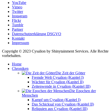
YouTube
Vimeo
Twitter
Instagram
Flickr
Tumblr
Partner
Datenschutzerklärung DSGVO
Kontakt
Impressum
Copyright © 2023 Cysalion by Shinytainment Services. Alle Rechte
vorbehalten.
Home
Chroniken
Die Zeit der Götter
Fremde Welt Cysalion (Kapitel I)
Wächter für Cysalion (Kapitel II)
Zeitenwende in Cysalion (Kapitel III)
Die Epochen der
Menschen
Kampf um Cysalion (Kapitel I)
Das Schicksal von Cysalion (Kapitel II)
Reliquien aus Cysalion (Kapitel III)