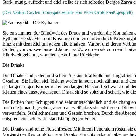
Stark, mutig, aufrecht und edel stellte er sich selbstlos Dargos Zarva 
(Der Vartori Caylen Stonegate wurde von Peter Groß-Paaß gespielt)
Die Rythaner
Sie entstammen der Blindwelt des Druos und wurden die Kontrahente
Rythaner versklavten dort Kreaturen und erschufen durch Kreuzung ihr
Einzig mit dem Ziel um gegen alle Enaiyen, Vartori und deren Verbünd
Götter“, vor ca. zweitausend Jahren v.d.Z. wurden sie von den Enaiy
Blindwelt gebannt, warteten sie auf ihre Rückkehr.
Die Draaks
Die Draaks sind selten und scheu. Sie sind kraftvolle und flugfähige
Cysalion. Sie ließen sich bislang weder fangen, noch zähmen und denn
schlangenartigen Körper mit einem langen Hals und Schwanz und den
Klauen eines ausgewachsenen Draak sind so spitz und scharf, wie die
Die Farben ihrer Schuppen sind sehr unterschiedlich und sie changier
noch nie jemand gesehen, aber man weiß, dass sie existierten. Die wo
verwandeln, Stahl schmelzen und Gestein brechen. Durch die Absonde
entsprechend sehr widerstandsfähig gegen Feuer.
Die Draaks sind reine Fleischfresser. Mit Ihrem Feueratem rösten sie
Vorgang der Reproduktion von Draaks ist nichts bekannt, aber sie bev