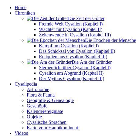
Home
Chroniken
Die Zeit der Götter
Fremde Welt Cysalion (Kapitel I)
Wächter für Cysalion (Kapitel II)
Zeitenwende in Cysalion (Kapitel III)
Die Epochen der Mensch
Kampf um Cysalion (Kapitel I)
Das Schicksal von Cysalion (Kapitel II)
Reliquien aus Cysalion (Kapitel III)
Die Ära der Gründer
Sternenlicht über Cysalion (Kapitel I)
Cysalion am Abgrund (Kapitel II)
Der Mythos Cysalion (Kapitel III)
Cysalipedia
Astronomie
Flora & Fauna
Geografie & Genealogie
Geschöpfe
Kalenderereignisse
Objekte
Cysalische Sprachen
Karte vom Hauptkontinent
Videos