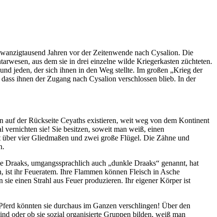
zwanzigtausend Jahren vor der Zeitenwende nach Cysalion. Die
arwesen, aus dem sie in drei einzelne wilde Kriegerkasten züchteten.
nd jeden, der sich ihnen in den Weg stellte. Im großen „Krieg der
 dass ihnen der Zugang nach Cysalion verschlossen blieb. In der
gen auf der Rückseite Ceyaths existieren, weit weg von dem Kontinent
l vernichten sie! Sie besitzen, soweit man weiß, einen
t über vier Gliedmaßen und zwei große Flügel. Die Zähne und
n.
arze Draaks, umgangssprachlich auch „dunkle Draaks“ genannt, hat
h, ist ihr Feueratem. Ihre Flammen können Fleisch in Asche
e einen Strahl aus Feuer produzieren. Ihr eigener Körper ist
es Pferd könnten sie durchaus im Ganzen verschlingen! Über den
ind oder ob sie sozial organisierte Gruppen bilden, weiß man