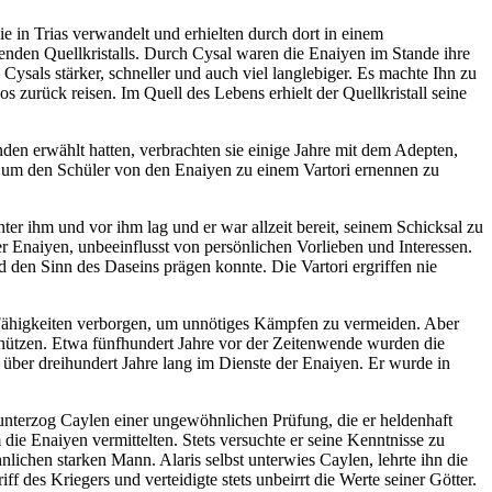
 in Trias verwandelt und erhielten durch dort in einem
menden Quellkristalls. Durch Cysal waren die Enaiyen im Stande ihre
sals stärker, schneller und auch viel langlebiger. Es machte Ihn zu
s zurück reisen. Im Quell des Lebens erhielt der Quellkristall seine
den erwählt hatten, verbrachten sie einige Jahre mit dem Adepten,
, um den Schüler von den Enaiyen zu einem Vartori ernennen zu
nter ihm und vor ihm lag und er war allzeit bereit, seinem Schicksal zu
r Enaiyen, unbeeinflusst von persönlichen Vorlieben und Interessen.
 den Sinn des Daseins prägen konnte. Die Vartori ergriffen nie
ne Fähigkeiten verborgen, um unnötiges Kämpfen zu vermeiden. Aber
schützen. Etwa fünfhundert Jahre vor der Zeitenwende wurden die
 über dreihundert Jahre lang im Dienste der Enaiyen. Er wurde in
 unterzog Caylen einer ungewöhnlichen Prüfung, die er heldenhaft
die Enaiyen vermittelten. Stets versuchte er seine Kenntnisse zu
lichen starken Mann. Alaris selbst unterwies Caylen, lehrte ihn die
des Kriegers und verteidigte stets unbeirrt die Werte seiner Götter.