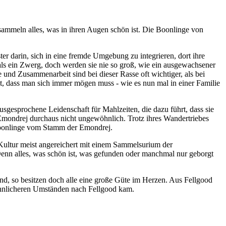
 sammeln alles, was in ihren Augen schön ist. Die Boonlinge von
er darin, sich in eine fremde Umgebung zu integrieren, dort ihre
als ein Zwerg, doch werden sie nie so groß, wie ein ausgewachsener
nd Zusammenarbeit sind bei dieser Rasse oft wichtiger, als bei
ißt, dass man sich immer mögen muss - wie es nun mal in einer Familie
ausgesprochene Leidenschaft für Mahlzeiten, die dazu führt, dass sie
Emondrej durchaus nicht ungewöhnlich. Trotz ihres Wandertriebes
n Boonlinge vom Stamm der Emondrej.
j-Kultur meist angereichert mit einem Sammelsurium der
 Denn alles, was schön ist, was gefunden oder manchmal nur geborgt
ind, so besitzen doch alle eine große Güte im Herzen. Aus Fellgood
hnlicheren Umständen nach Fellgood kam.