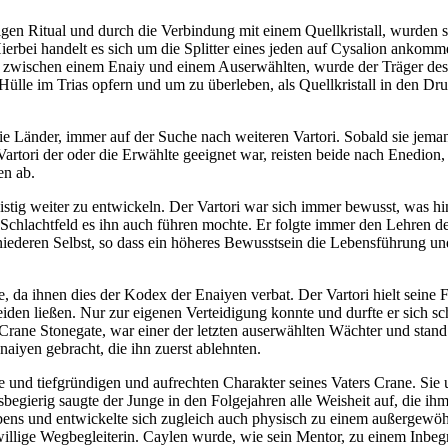
en Ritual und durch die Verbindung mit einem Quellkristall, wurden sie
ierbei handelt es sich um die Splitter eines jeden auf Cysalion ankom
zwischen einem Enaiy und einem Auserwählten, wurde der Träger des Cy
Hülle im Trias opfern und um zu überleben, als Quellkristall in den Druo
ie Länder, immer auf der Suche nach weiteren Vartori. Sobald sie jeman
artori der oder die Erwählte geeignet war, reisten beide nach Enedion
en ab.
 geistig weiter zu entwickeln. Der Vartori war sich immer bewusst, was hi
Schlachtfeld es ihn auch führen mochte. Er folgte immer den Lehren de
iederen Selbst, so dass ein höheres Bewusstsein die Lebensführung und
re, da ihnen dies der Kodex der Enaiyen verbat. Der Vartori hielt sei
meiden ließen. Nur zur eigenen Verteidigung konnte und durfte er sich 
Crane Stonegate, war einer der letzten auserwählten Wächter und stand
aiyen gebracht, die ihn zuerst ablehnten.
e und tiefgründigen und aufrechten Charakter seines Vaters Crane. Sie
egierig saugte der Junge in den Folgejahren alle Weisheit auf, die ihm 
bens und entwickelte sich zugleich auch physisch zu einem außergewöhn
ige Wegbegleiterin. Caylen wurde, wie sein Mentor, zu einem Inbegriff 