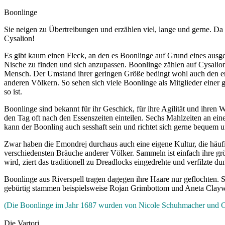
Boonlinge
Sie neigen zu Übertreibungen und erzählen viel, lange und gerne. Da 
Cysalion!
Es gibt kaum einen Fleck, an den es Boonlinge auf Grund eines ausgep
Nische zu finden und sich anzupassen. Boonlinge zählen auf Cysalion
Mensch. Der Umstand ihrer geringen Größe bedingt wohl auch den eng
anderen Völkern. So sehen sich viele Boonlinge als Mitglieder einer 
so ist.
Boonlinge sind bekannt für ihr Geschick, für ihre Agilität und ihren W
den Tag oft nach den Essenszeiten einteilen. Sechs Mahlzeiten an e
kann der Boonling auch sesshaft sein und richtet sich gerne bequem 
Zwar haben die Emondrej durchaus auch eine eigene Kultur, die häufig
verschiedensten Bräuche anderer Völker. Sammeln ist einfach ihre grö
wird, ziert das traditionell zu Dreadlocks eingedrehte und verfilzte 
Boonlinge aus Riverspell tragen dagegen ihre Haare nur geflochten. S
gebürtig stammen beispielsweise Rojan Grimbottom und Aneta Clayw
(Die Boonlinge im Jahr 1687 wurden von Nicole Schuhmacher und Ch
Die Vartori