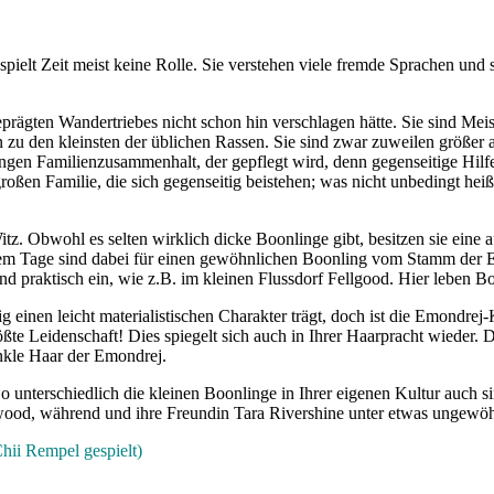
spielt Zeit meist keine Rolle. Sie verstehen viele fremde Sprachen und
rägten Wandertriebes nicht schon hin verschlagen hätte. Sie sind Meist
 zu den kleinsten der üblichen Rassen. Sie sind zwar zuweilen größer 
en Familienzusammenhalt, der gepflegt wird, denn gegenseitige Hilfe u
großen Familie, die sich gegenseitig beistehen; was nicht unbedingt he
itz. Obwohl es selten wirklich dicke Boonlinge gibt, besitzen sie eine 
inem Tage sind dabei für einen gewöhnlichen Boonling vom Stamm der 
und praktisch ein, wie z.B. im kleinen Flussdorf Fellgood. Hier lebe
 einen leicht materialistischen Charakter trägt, doch ist die Emondre
ßte Leidenschaft! Dies spiegelt sich auch in Ihrer Haarpracht wieder.
dunkle Haar der Emondrej.
o unterschiedlich die kleinen Boonlinge in Ihrer eigenen Kultur auch s
ood, während und ihre Freundin Tara Rivershine unter etwas ungewö
ii Rempel gespielt)