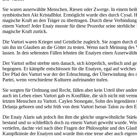
Sie waren auserwählte Menschen, Riesen oder Zwerge. In einem heilig
symbiotischen Akt Kristallblut. Ermöglicht wurde dies durch Cysal. H
magische Kraft an den Träger zu übertragen. Durch diese Verbindung 
einem Vartori! Jeder Enaiy musste für diese Prozedur seine sterbliche 
magische Kraft zurück.
Die Vartori waren Krieger und Geistliche zugleich. Sie zogen durch d
um ihn im Glauben an die Götter zu testen. Wenn nach Meinung des V
lassen. In den seltensten Fällen lehnten die Enaiyen einen Auserwählt
Der Vartori selbst strebte stets danach, sich körperlich, seelisch und
begegnen. Er kämpfte entschlossen für die Enaiyen, egal auf welches 
Der Pfad des Vartori war der der Erleuchtung, der Überwindung des n
Partei, wenn verschiedene Kulturen aufeinander trafen.
Sie sorgten für Ordnung und Recht, fällen aber kein Urteil über ande
auch im Leben eines Vartori gab es Konflikte, die sich nicht mit ver
letzten Menschen zu Vartori. Caylen Stonegate, Sohn des legendären 
Delanja geboren und sehr früh von dem Vartori Iseran Talon zu den En
Die Enaiy Alaris sah jedoch ihn ihm die gleiche ungewöhnliche Stärk
bestand und so schließlich doch zu einem Vartori geweiht wurde. Wissb
vertiefen, dachte viel nach über Fragen der Philosophie und des Glau
Kampfkünste der Enaiyen und wurde ihm eine treue aber auch eigenwill