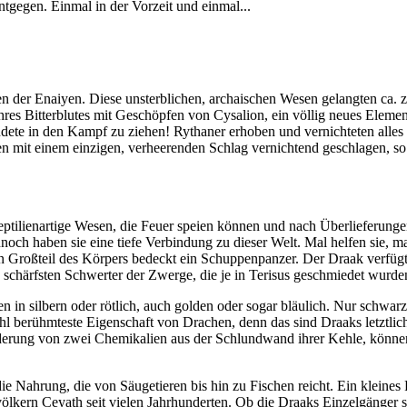
entgegen. Einmal in der Vorzeit und einmal...
n der Enaiyen. Diese unsterblichen, archaischen Wesen gelangten ca. 
es Bitterblutes mit Geschöpfen von Cysalion, ein völlig neues Element
ete in den Kampf zu ziehen! Rythaner erhoben und vernichteten alles u
en mit einem einzigen, verheerenden Schlag vernichtend geschlagen, so
 reptilienartige Wesen, die Feuer speien können und nach Überlieferun
och haben sie eine tiefe Verbindung zu dieser Welt. Mal helfen sie, ma
 Großteil des Körpers bedeckt ein Schuppenpanzer. Der Draak verfüg
 schärfsten Schwerter der Zwerge, die je in Terisus geschmiedet wurde
en in silbern oder rötlich, auch golden oder sogar bläulich. Nur schw
hl berühmteste Eigenschaft von Drachen, denn das sind Draaks letztlic
rung von zwei Chemikalien aus der Schlundwand ihrer Kehle, können si
 die Nahrung, die von Säugetieren bis hin zu Fischen reicht. Ein klein
ölkern Ceyath seit vielen Jahrhunderten. Ob die Draaks Einzelgänger s